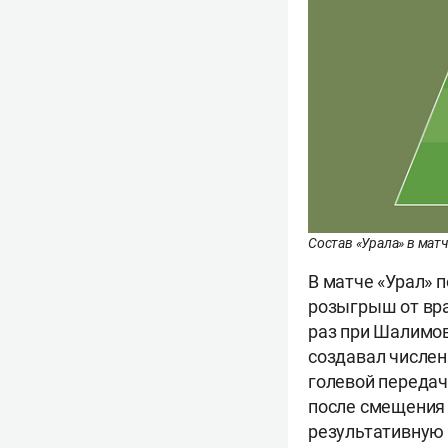
Состав «Урала» в мат
В матче «Урал» 
розыгрыш от вра
раз при Шалимов
создавал числен
голевой передач
после смещения 
результативную 