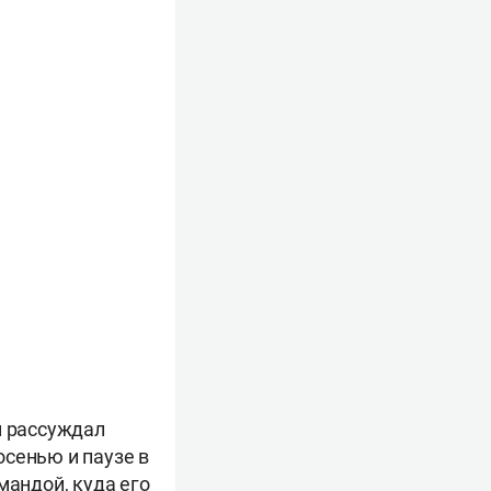
м рассуждал
осенью и паузе в
мандой, куда его