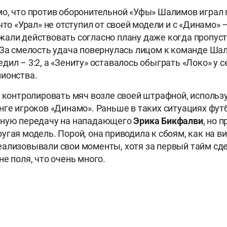
о, что против оборонительной «Уфы» Шалимов играл
что «Урал» не отступил от своей модели и с «Динамо» 
али действовать согласно плану даже когда пропус
 За смелость удача повернулась лицом к команде Ша
дил – 3:2, а «Зениту» оставалось обыграть «Локо» у с
пионства.
я контролировать мяч возле своей штрафной, использ
нге игроков «Динамо». Раньше в таких ситуациях фут
ную передачу на нападающего
Эрика Бикфалви
, но 
угая модель. Порой, она приводила к сбоям, как на ви
ализовывали свои моменты, хотя за первый тайм сде
е поля, что очень много.