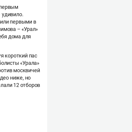
 первым
– удивило.
тили первыми в
лимова – «Урал»
ебя дома для
уя короткий пас
болисты «Урала»
против москвичей
део ниже, но
лали 12 отборов