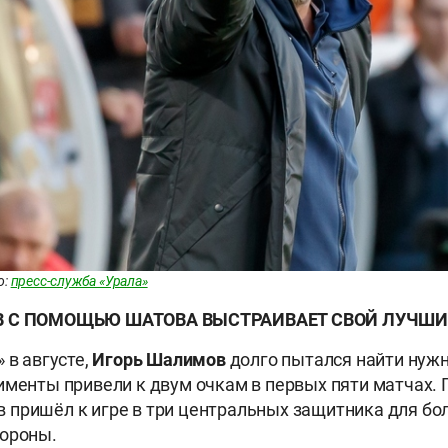
о:
пресс-служба «Урала»
 С ПОМОЩЬЮ ШАТОВА ВЫСТРАИВАЕТ СВОЙ ЛУЧШИ
 в августе,
Игорь Шалимов
долго пытался найти нуж
именты привели к двум очкам в первых пяти матчах. 
пришёл к игре в три центральных защитника для бо
бороны.