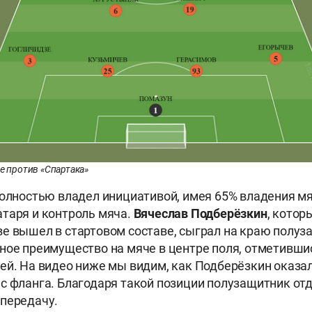
че против «Спартака»
полностью владел инициативой, имея 65% владения м
таря и контроль мяча.
Вячеслав Подберёзкин
, котор
е вышел в стартовом составе, сыграл на краю полуз
ное преимущество на мяче в центре поля, отметивши
ей. На видео ниже мы видим, как Подберёзкин оказал
с фланга. Благодаря такой позиции полузащитник от
передачу.