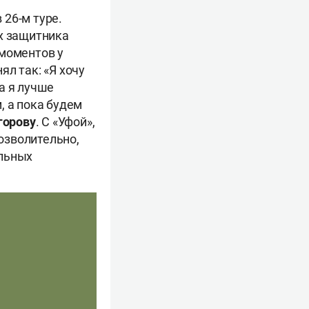
 26-м туре.
ых защитника
 моментов у
л так: «Я хочу
да я лучше
, а пока будем
горову
. С «Уфой»,
озволительно,
альных