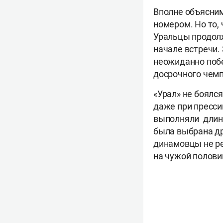
Вполне объясним
номером. Но то, 
Уральцы продолж
начале встречи.
неожиданно побе
досрочного чем
«Урал» не боялс
даже при пресси
выполняли длин
была выбрана др
динамовцы не ре
на чужой половин