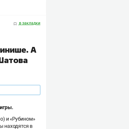
в закладки
инише. А
 Шатова
 игры.
о) и «Рубином»
ы находятся в