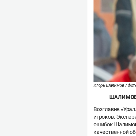
Игорь Шалимов / фот
ШАЛИМОВ
Возглавив «Урал»
игроков. Экспер
ошибок Шалимов 
качественной о