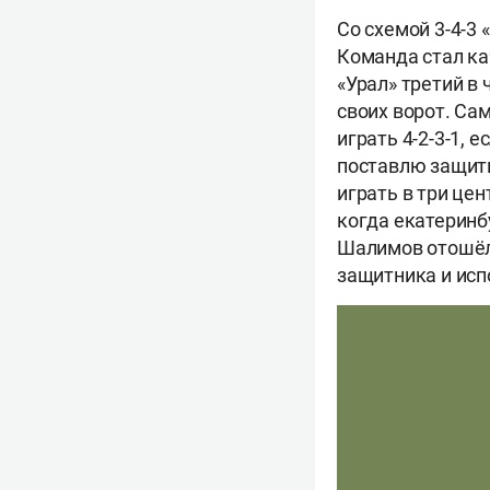
Со схемой 3-4-3 
Команда стал ка
«Урал» третий в
своих ворот. Са
играть 4-2-3-1, 
поставлю защитн
играть в три це
когда екатеринб
Шалимов отошёл 
защитника и исп