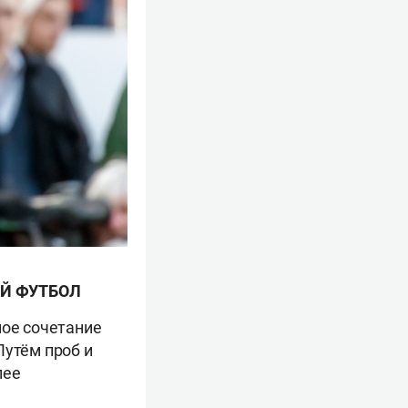
Й ФУТБОЛ
ное сочетание
Путём проб и
лее