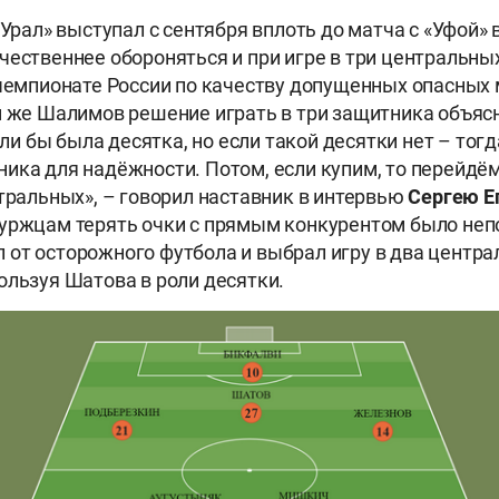
«Урал» выступал с сентября вплоть до матча с «Уфой» в
чественнее обороняться и при игре в три центральн
 чемпионате России по качеству допущенных опасных
м же Шалимов решение играть в три защитника объясня
если бы была десятка, но если такой десятки нет – тог
ика для надёжности. Потом, если купим, то перейдём
нтральных», – говорил наставник в интервью
Сергею
Е
уржцам терять очки с прямым конкурентом было неп
от осторожного футбола и выбрал игру в два центр
ользуя Шатова в роли десятки.