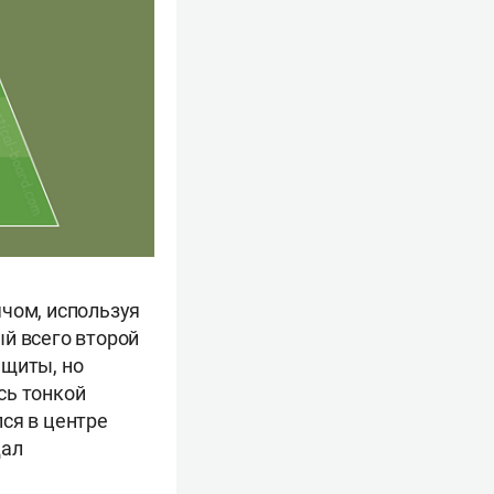
ячом, используя
ый всего второй
ащиты, но
сь тонкой
ся в центре
дал