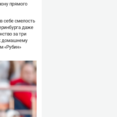
зону прямого
 в себе смелость
теринбурга даже
нство за три
 к домашнему
ем «Рубин»