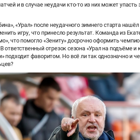
атчей и в случае неудачи кто-то из них может упасть 
бина», «Урал» после неудачного зимнего старта нашёл
енить игру, что принесло результат. Команда из Ека
о», что помогло «Зениту» досрочно оформить чемпио
 В ответственный отрезок сезона «Урал на подъёме и
м» подходит фаворитом. Но всё ли так однозначно и ч
ьцев?