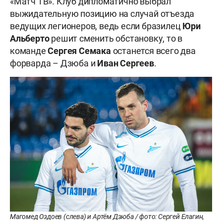
«Матч ТВ». Клуб дипломатично выбрал
выжидательную позицию на случай отъезда
ведущих легионеров, ведь если бразилец
Юри
Альберто
решит сменить обстановку, то в
команде
Сергея Семака
останется всего два
форварда – Дзюба и
Иван Сергеев
.
Магомед Оздоев (слева) и Артём Дзюба / фото: Сергей Елагин,