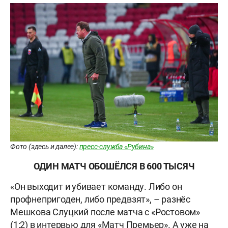
Фото (здесь и далее):
пресс-служба «Рубина»
ОДИН МАТЧ ОБОШЁЛСЯ В 600 ТЫСЯЧ
«Он выходит и убивает команду. Либо он
профнепригоден, либо предвзят», – разнёс
Мешкова Слуцкий после матча с «Ростовом»
(1:2) в интервью для «Матч Премьер». А уже на