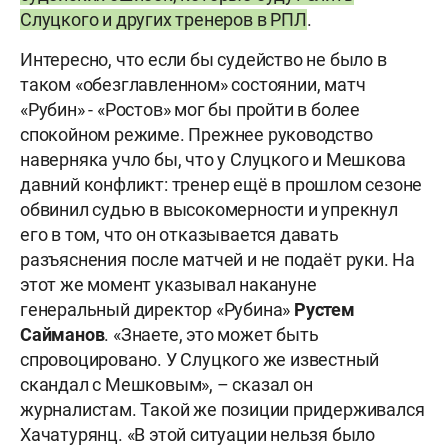
Слуцкого и других тренеров в РПЛ
.
Интересно, что если бы судейство не было в
таком «обезглавленном» состоянии, матч
«Рубин» - «Ростов» мог бы пройти в более
спокойном режиме. Прежнее руководство
наверняка учло бы, что у Слуцкого и Мешкова
давний конфликт: тренер ещё в прошлом сезоне
обвинил судью в высокомерности и упрекнул
его в том, что он отказывается давать
разъяснения после матчей и не подаёт руки. На
этот же момент указывал накануне
генеральный директор «Рубина»
Рустем
Сайманов
. «Знаете, это может быть
спровоцировано. У Слуцкого же известный
скандал с Мешковым», – сказал он
журналистам. Такой же позиции придерживался
Хачатурянц. «В этой ситуации нельзя было