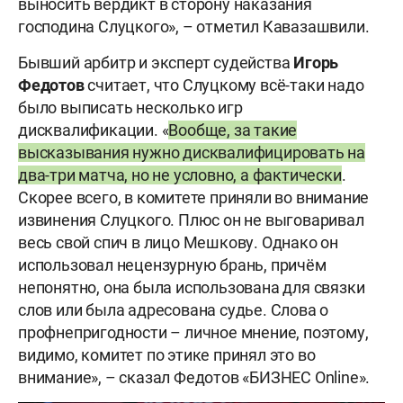
выносить вердикт в сторону наказания
господина Слуцкого», – отметил Кавазашвили.
Бывший арбитр и эксперт судейства
Игорь
Федотов
считает, что Слуцкому всё-таки надо
было выписать несколько игр
дисквалификации. «
Вообще, за такие
высказывания нужно дисквалифицировать на
два-три матча, но не условно, а фактически
.
Скорее всего, в комитете приняли во внимание
извинения Слуцкого. Плюс он не выговаривал
весь свой спич в лицо Мешкову. Однако он
использовал нецензурную брань, причём
непонятно, она была использована для связки
слов или была адресована судье. Слова о
профнепригодности – личное мнение, поэтому,
видимо, комитет по этике принял это во
внимание», – сказал Федотов «БИЗНЕС Online».