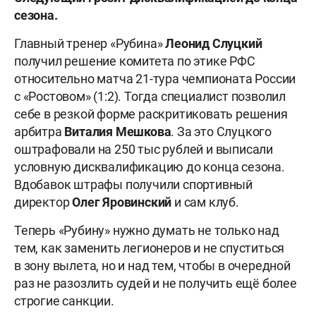
сезона.
Главный тренер «Рубина»
Леонид
Слуцкий
получил решение комитета по этике РФС
относительно матча 21-тура чемпионата России
с «Ростовом» (1:2). Тогда специалист позволил
себе в резкой форме раскритиковать решения
арбитра
Виталия
Мешкова
. За это Слуцкого
оштрафовали на 250 тыс рублей и выписали
условную дисквалификацию до конца сезона.
Вдобавок штрафы получили спортивный
директор
Олег
Яровинский
и сам клуб.
Теперь «Рубину» нужно думать не только над
тем, как заменить легионеров и не спуститься
в зону вылета, но и над тем, чтобы в очередной
раз не разозлить судей и не получить ещё более
строгие санкции.