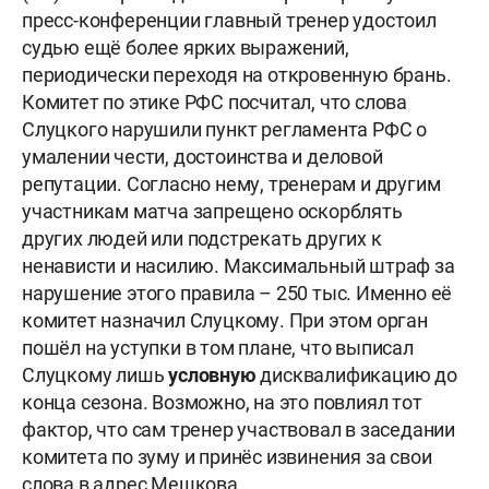
пресс-конференции главный тренер удостоил
судью ещё более ярких выражений,
периодически переходя на откровенную брань.
Комитет по этике РФС посчитал, что слова
Слуцкого нарушили пункт регламента РФС о
умалении чести, достоинства и деловой
репутации. Согласно нему, тренерам и другим
участникам матча запрещено оскорблять
других людей или подстрекать других к
ненависти и насилию. Максимальный штраф за
нарушение этого правила – 250 тыс. Именно её
комитет назначил Слуцкому. При этом орган
пошёл на уступки в том плане, что выписал
Слуцкому лишь
условную
дисквалификацию до
конца сезона. Возможно, на это повлиял тот
фактор, что сам тренер участвовал в заседании
комитета по зуму и принёс извинения за свои
слова в адрес Мешкова.