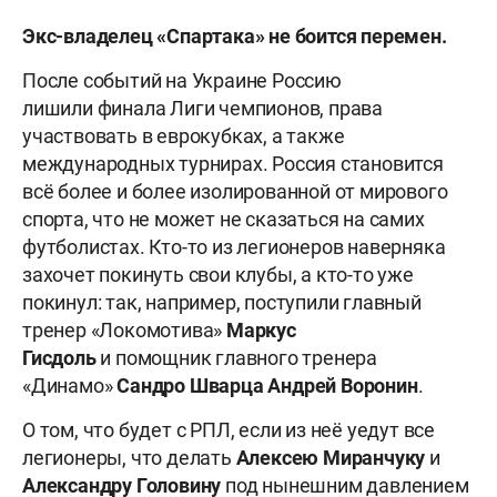
Экс-владелец «Спартака» не боится перемен.
После событий на Украине Россию
лишили финала Лиги чемпионов, права
участвовать в еврокубках, а также
международных турнирах. Россия становится
всё более и более изолированной от мирового
спорта, что не может не сказаться на самих
футболистах. Кто-то из легионеров наверняка
захочет покинуть свои клубы, а кто-то уже
покинул: так, например, поступили главный
тренер «Локомотива»
Маркус
Гисдоль
и помощник главного тренера
«Динамо»
Сандро
Шварца
Андрей
Воронин
.
О том, что будет с РПЛ, если из неё уедут все
легионеры, что делать
Алексею Миранчуку
и
Александру Головину
под нынешним давлением