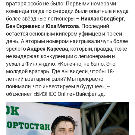
вратаря особо не было. Первыми номерами
команды тогда по очереди были опытные и куда
более звёздные легионеры –
Никлас Сведберг
,
Бен Скривенс
и
Юха Метсола
. Последний
остаётся основным кипером уфимцев и по сей
день. А вторым номером наигрывали чуть более
зрелого
Андрея Кареева
, который, правда, тоже
не выдержал конкуренции с легионерами и
уехал в Финляндию. «Конечно, не было. Это
молодой вратарь. Где вы видели, чтобы 18-
летний вратари играли? Мы прекрасно
понимали, что инвестируем в будущее», –
объясняет «БИЗНЕС Online» Вайсфельд.