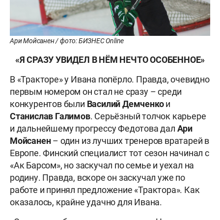
Ари Мойсанен / фото: БИЗНЕС Online
«Я СРАЗУ УВИДЕЛ В НЁМ НЕЧТО ОСОБЕННОЕ»
В «Тракторе» у Ивана попёрло. Правда, очевидно
первым номером он стал не сразу – среди
конкурентов были
Василий Демченко
и
Станислав Галимов
. Серьёзный толчок карьере
и дальнейшему прогрессу Федотова дал
Ари
Мойсанен
– один из лучших тренеров вратарей в
Европе. Финский специалист тот сезон начинал с
«Ак Барсом», но заскучал по семье и уехал на
родину. Правда, вскоре он заскучал уже по
работе и принял предложение «Трактора». Как
оказалось, крайне удачно для Ивана.