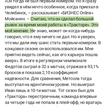
«Он тогда не был первым номером. Но я сразу
увидел в нём нечто особенное, когда приехал в
Челябинск, – рассказывает «БИЗНЕС Online»
Мойсанен. –
Считаю, что он сделал большой
рывок за время моей работы в «Тракторе». Это
моё мнение. Н
е знаю, может он когда-нибудь
говорил, что я ему ничего не дал. Но я уверен,
что мы дали ему шанс стать первым номером. В
концовке сезоне он воспользовался им. Мне
приятно видеть сейчас, как его карьера пошла
вверх». В итоге в регулярном чемпионате
Федотов сыграл в 32-х матчах, отражая в 93,1%
бросков и показав 2,10 коэффициент
надёжности. Для сравнения, Метсола тогда
выступал на идентичном уровне. Но выиграл
Иван лишь в 10-ти матчах. Тот сезон был для
«Трактора» перестроечным, команда впервые
за четыре года не попала в плей-офф, но вратарь