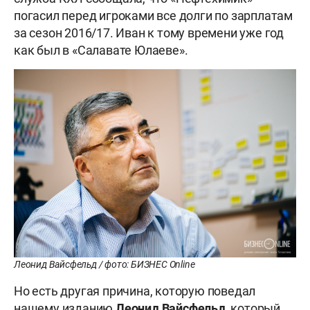
погасил перед игроками все долги по зарплатам
за сезон 2016/17. Иван к тому времени уже год
как был в «Салавате Юлаеве».
Леонид Вайсфельд / фото: БИЗНЕС Online
Но есть другая причина, которую поведал
нашему изданию
Леонид Вайсфельд
, который