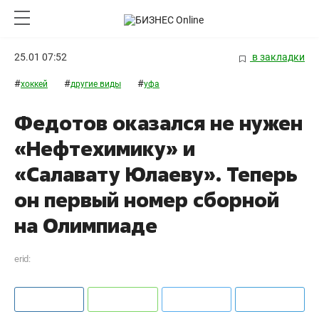
25.01 07:52
в закладки
#
#
#
хоккей
другие виды
уфа
Федотов оказался не нужен
«Нефтехимику» и
«Салавату Юлаеву». Теперь
он первый номер сборной
на Олимпиаде
erid: