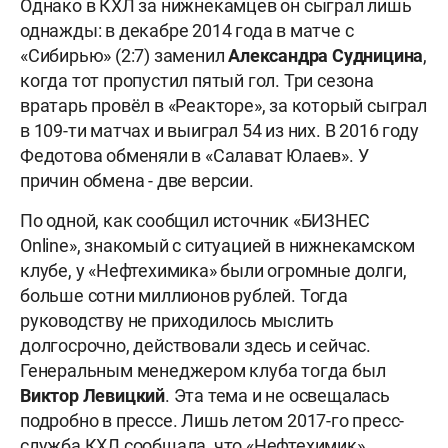
Однако в КХЛ за нижнекамцев он сыграл лишь
однажды: в декабре 2014 года в матче с
«Сибирью» (2:7) заменил
Александра Судницина
,
когда тот пропустил пятый гол. Три сезона
вратарь провёл в «Реакторе», за который сыграл
в 109-ти матчах и выиграл 54 из них. В 2016 году
Федотова обменяли в «Салават Юлаев». У
причин обмена - две версии.
По одной, как сообщил источник «БИЗНЕС
Online», знакомый с ситуацией в нижнекамском
клубе, у «Нефтехимика» были огромные долги,
больше сотни миллионов рублей. Тогда
руководству не приходилось мыслить
долгосрочно, действовали здесь и сейчас.
Генеральным менеджером клуба тогда был
Виктор Левицкий
. Эта тема и не освещалась
подробно в прессе. Лишь летом 2017-го пресс-
служба КХЛ сообщала, что «Нефтехимик»