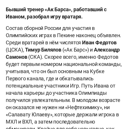
Бывший тренер «Ак Барса», работавший с
Иваном, разобрал игру вратаря.
Состав сборной России для участия в
Олимпийских играх в Пекине наконец объявлен.
Среди вратарей в нём числятся
Иван Федотов
(ЦСКА),
Тимур Билялов
(«Ак Барс») и
Александр
Самонов
(СКА). Скорее всего, именно Федотов
будет первым номером национальной команды,
учитывая, что он был основным на Кубке
Первого канала, где и обкатывались
потенциальные участники Игр. Путь Ивана от
начала карьеры до участника Олимпиады
получился увлекательным. В молодом возрасте
он оказался не нужен ни «Нефтехимику», ни
«Салавату Юлаеву», которые держали игрока в
МХЛ и ВХЛ, а затем последовательно
обменивали. Крайне для себя невыгодно, как