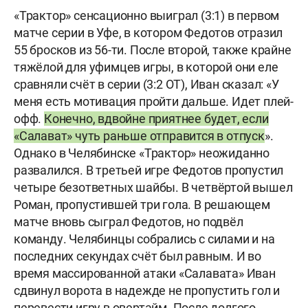
«Трактор» сенсационно выиграл (3:1) в первом
матче серии в Уфе, в котором Федотов отразил
55 бросков из 56-ти. После второй, также крайне
тяжёлой для уфимцев игры, в которой они еле
сравняли счёт в серии (3:2 ОТ), Иван сказал: «У
меня есть мотивация пройти дальше. Идет плей-
офф.
Конечно, вдвойне приятнее будет, если
«Салават» чуть раньше отправится в отпуск
».
Однако в Челябинске «Трактор» неожиданно
развалился. В третьей игре Федотов пропустил
четыре безответных шайбы. В четвёртой вышел
Роман, пропустившей три гола. В решающем
матче вновь сыграл Федотов, но подвёл
команду. Челябинцы собрались с силами и на
последних секундах счёт был равным. И во
время массированной атаки «Салавата» Иван
сдвинул ворота в надежде не пропустить гол и
перевести игру в овертайм. После долгого