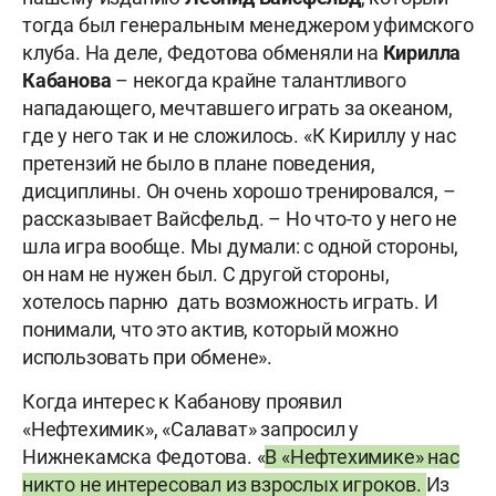
тогда был генеральным менеджером уфимского
клуба. На деле, Федотова обменяли на
Кирилла
Кабанова
– некогда крайне талантливого
нападающего, мечтавшего играть за океаном,
где у него так и не сложилось. «К Кириллу у нас
претензий не было в плане поведения,
дисциплины. Он очень хорошо тренировался, –
рассказывает Вайсфельд. – Но что-то у него не
шла игра вообще. Мы думали: с одной стороны,
он нам не нужен был. С другой стороны,
хотелось парню дать возможность играть. И
понимали, что это актив, который можно
использовать при обмене».
Когда интерес к Кабанову проявил
«Нефтехимик», «Салават» запросил у
Нижнекамска Федотова. «
В «Нефтехимике» нас
никто не интересовал из взрослых игроков.
Из