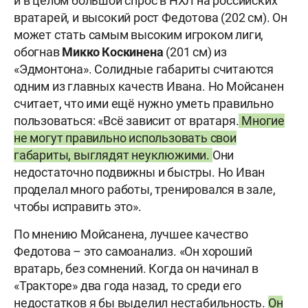
и в целом большой спрос в НХЛ на российских
вратарей, и высокий рост Федотова (202 см). Он
может стать самым высоким игроком лиги,
обогнав
Микко Коскинена
(201 см) из
«Эдмонтона». Солидные габариты считаются
одним из главных качеств Ивана. Но Мойсанен
считает, что ими ещё нужно уметь правильно
пользоваться: «Всё зависит от вратаря.
Многие
не могут правильно использовать свои
габариты, выглядят неуклюжими.
Они
недостаточно подвижны и быстры. Но Иван
проделал много работы, тренировался в зале,
чтобы исправить это».
По мнению Мойсанена, лучшее качество
Федотова – это самоанализ. «Он хороший
вратарь, без сомнений. Когда он начинал в
«Тракторе» два года назад, то среди его
недостатков я бы выделил нестабильность.
Он