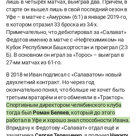
лишь в четырёх матчах, выиграв два. Причём, в
старте он вышел лишь в свой последний сезон в
Уфе – в матче с «Амуром» (6:1) в январе 2019-го,
в котором отразил 33 броска из 34-х.
Примечательно, что дебютировал за «Салават»
Федотов именно в матче с «Нефтехимиком» на
Кубок Республики Башкортостан и проиграл (2:3
Б). В основном он играл за «Торос» – выиграл в
27-ми матчах из 61-го.
В 2018-м Иван подписал с «Салаватом» новый
двухлетний контракт. Но через год
окончательно понял, что больше не хочет быть
третьим вратарём и его обменяли в «Трактор».
Спортивным директором челябинского клуба
тогда был
Роман Беляев
, который до этого
работал в Уфе и хорошо знал способности Ивана.
Впридачу к Федотову «Салават» отдал ещё и
защитника
Сергея Терещенко
, а получил
Никиту