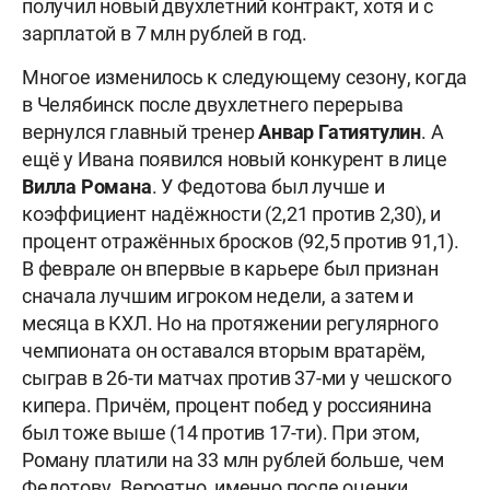
получил новый двухлетний контракт, хотя и с
зарплатой в 7 млн рублей в год.
Многое изменилось к следующему сезону, когда
в Челябинск после двухлетнего перерыва
вернулся главный тренер
Анвар Гатиятулин
. А
ещё у Ивана появился новый конкурент в лице
Вилла Романа
. У Федотова был лучше и
коэффициент надёжности (2,21 против 2,30), и
процент отражённых бросков (92,5 против 91,1).
В феврале он впервые в карьере был признан
сначала лучшим игроком недели, а затем и
месяца в КХЛ. Но на протяжении регулярного
чемпионата он оставался вторым вратарём,
сыграв в 26-ти матчах против 37-ми у чешского
кипера. Причём, процент побед у россиянина
был тоже выше (14 против 17-ти). При этом,
Роману платили на 33 млн рублей больше, чем
Федотову. Вероятно, именно после оценки