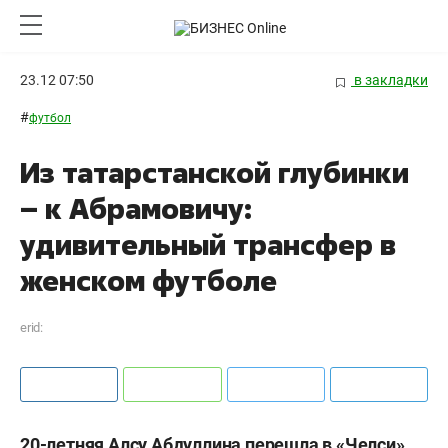
23.12 07:50
в закладки
#
футбол
Из татарстанской глубинки
– к Абрамовичу:
удивительный трансфер в
женском футболе
erid:
20-летняя Алсу Абдуллина перешла в «Челси».