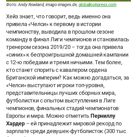
Фото: Andy Rowland, imago-images.de,
globallookpress.com
Хейз знает, что говорит, ведь именно она
привела «Челси» к первому в истории
чемпионству, выводила в прошлом сезоне
команду в финал Лиги чемпионов и становилась
тренером сезона 2019/20 – тогда она привела
«синих» к беспроигрышной домашней кампании
с 12-ю победами и тремя ничьими. Тем более,
кто станет спорить с кавалером ордена
Британской империи? Как можно догадаться, за
«Челси» выступают игроки топ-уровня,
представительницы лучших сборных мира,
футболистки с опытом выступления в Лиге
чемпионов, финальных стадий чемпионатов
Европы и мира. Можно отметить
Перниллу
Хардер
– ей принадлежит мировой рекорд по
зарплате среди девушек-футболисток (300 тыс