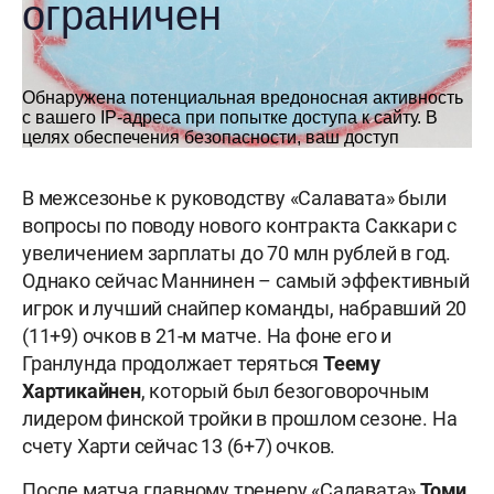
В межсезонье к руководству «Салавата» были
вопросы по поводу нового контракта Саккари с
увеличением зарплаты до 70 млн рублей в год.
Однако сейчас Маннинен – самый эффективный
игрок и лучший снайпер команды, набравший 20
(11+9) очков в 21-м матче. На фоне его и
Гранлунда продолжает теряться
Теему
Хартикайнен
, который был безоговорочным
лидером финской тройки в прошлом сезоне. На
счету Харти сейчас 13 (6+7) очков.
После матча главному тренеру «Салавата»
Томи