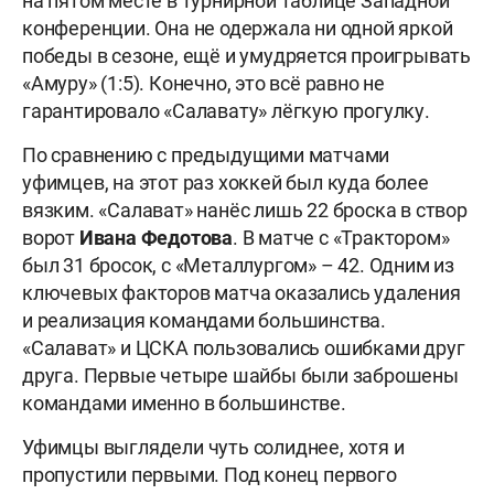
на пятом месте в турнирной таблице Западной
конференции. Она не одержала ни одной яркой
победы в сезоне, ещё и умудряется проигрывать
«Амуру» (1:5). Конечно, это всё равно не
гарантировало «Салавату» лёгкую прогулку.
По сравнению с предыдущими матчами
уфимцев, на этот раз хоккей был куда более
вязким. «Салават» нанёс лишь 22 броска в створ
ворот
Ивана Федотова
. В матче с «Трактором»
был 31 бросок, с «Металлургом» – 42. Одним из
ключевых факторов матча оказались удаления
и реализация командами большинства.
«Салават» и ЦСКА пользовались ошибками друг
друга. Первые четыре шайбы были заброшены
командами именно в большинстве.
Уфимцы выглядели чуть солиднее, хотя и
пропустили первыми. Под конец первого