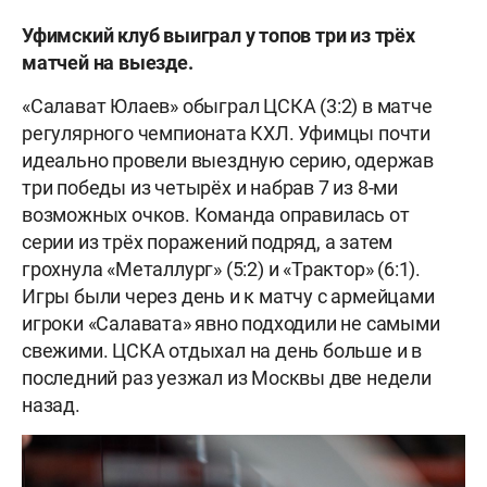
Уфимский клуб
выиграл у топов три из трёх
матчей на выезде.
«Салават Юлаев» обыграл ЦСКА (3:2) в матче
регулярного чемпионата КХЛ. Уфимцы почти
идеально провели выездную серию, одержав
три победы из четырёх и набрав 7 из 8-ми
возможных очков. Команда оправилась от
серии из трёх поражений подряд, а затем
грохнула «Металлург» (5:2) и «Трактор» (6:1).
Игры были через день и к матчу с армейцами
игроки «Салавата» явно подходили не самыми
свежими. ЦСКА отдыхал на день больше и в
последний раз уезжал из Москвы две недели
назад.