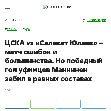
21.10 23:00
в закладки
#
#
хоккей
уфа
ЦСКА vs «Салават Юлаев» –
матч ошибок и
большинства. Но победный
гол уфимцев Маннинен
забил в равных составах
erid: