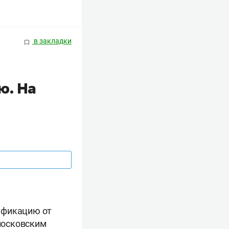
в закладки
ю. На
ификацию от
московским