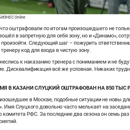
 БИЗНЕС Online
что оштрафовали по итогам произошедшего не только
вошёл в запретную для себя зону, но и «Динамо», сот
 произойти. Следующий шаг – пожурить ответственны
тренеру код для входа в чистую зону.
тнеслись к наказанию тренера с пониманием и не буд
е. Дисквалификация всё же условная. Никаких трудн
ЕМЯ В КАЗАНИ СЛУЦКИЙ ОШТРАФОВАН НА 850 ТЫС 
изошедшее в Москве, подобные ситуации не новы дл
». Имя Слуцкого довольно часто мелькает на заседан
 комитета РФС. За последние два сезона он семь раз
риятий.