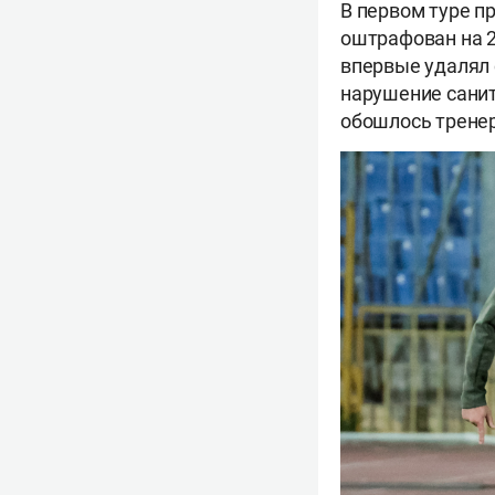
В первом туре п
оштрафован на 2
впервые удалял
нарушение санит
обошлось тренер