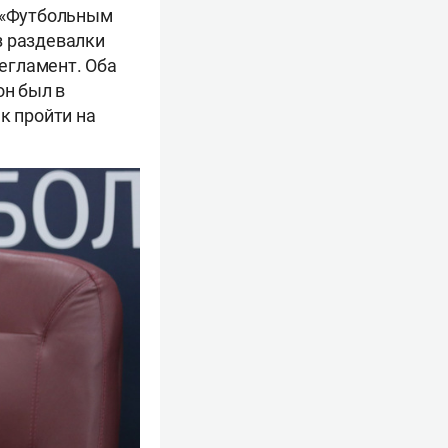
«Футбольным
з раздевалки
регламент. Оба
он был в
к пройти на