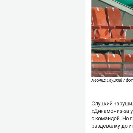
Леонид Слуцкий / фот
Слуцкий нарушил
«Динамо» из-за 
с командой. Но г
раздевалку до и