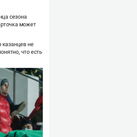
нца сезона
арточка может
р казанцев не
онятно, что есть