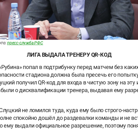
ото:
пресс-служба РФС
ЛИГА ВЫДАЛА ТРЕНЕРУ QR-КОД
«Рубина» попал в подтрибунку перед матчем без каки
опасности стадиона должна была пресечь его попытку
цкий получил QR-код для входа в чистую зону на эту и
забыли о дисквалификации тренера, выдавая ему разр
 Слуцкий не ломился туда, куда ему было строго-наст
полне спокойно дошёл до раздевалки команды и не вс
го ему выдали официальное разрешение, поэтому поня