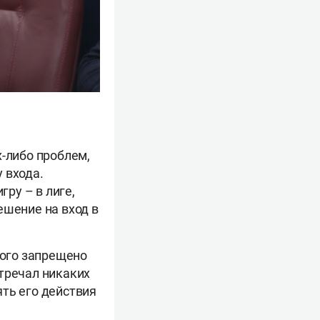
х-либо проблем,
 входа.
гру – в лиге,
ешение на вход в
рого запрещено
тречал никаких
ть его действия