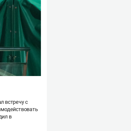
л встречу с
аимодействовать
дил в