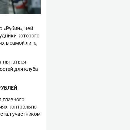
 «Рубин», чей
рудники которого
х в самой лиге,
ут пытаться
остей для клуба
РУБЛЕЙ
я главного
иях контрольно-
 стал участником