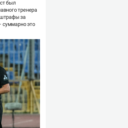
ист был
лавного тренера
л штрафы за
– суммарно это