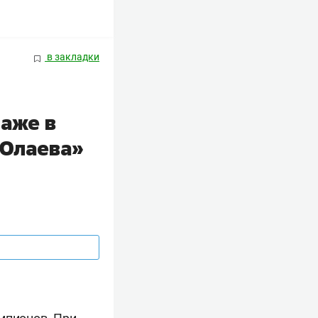
в закладки
аже в
 Юлаева»