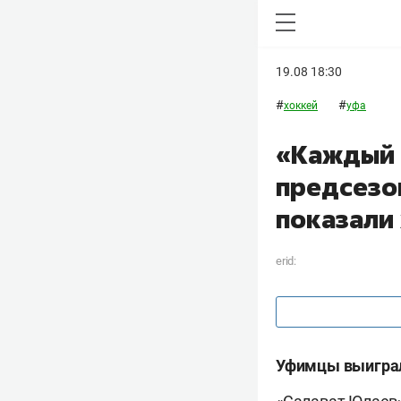
19.08 18:30
#
#
хоккей
уфа
«Каждый 
предсезо
показали
erid:
Уфимцы выиграл