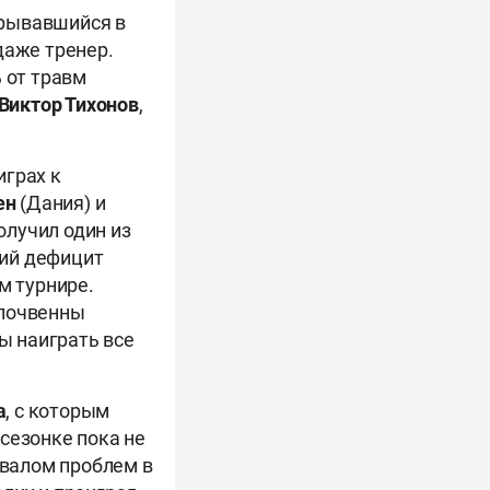
грывавшийся в
даже тренер.
 от травм
Виктор Тихонов
,
играх к
ен
(Дания) и
олучил один из
кий дефицит
м турнире.
спочвенны
ы наиграть все
а
, с которым
дсезонке пока не
 валом проблем в