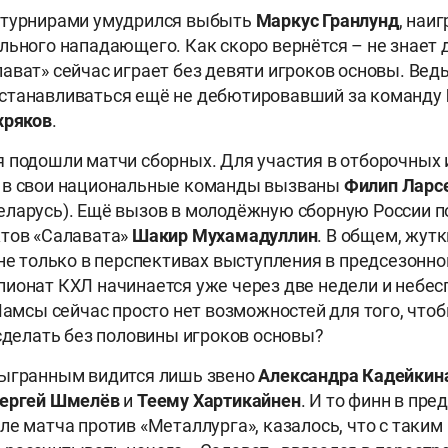
 турнирами умудрился выбыть
Маркус Гранлунд
, наи
льного нападающего. Как скоро вернётся – не знает 
ават» сейчас играет без девяти игроков основы. Ведь
станавливаться ещё не дебютировавший за команду
хряков
.
 подошли матчи сборных. Для участия в отборочных 
 в свои национальные команды вызваны
Филип Ларс
еларусь). Ещё вызов в молодёжную сборную России п
ктов «Салавата»
Шакир Мухамадуллин
. В общем, жут
 не только в перспективах выступления в предсезонно
ионат КХЛ начинается уже через две недели и небе
 Ламсы сейчас просто нет возможностей для того, чтоб
 сделать без половины игроков основы?
сыгранным видится лишь звено
Александра Кадейкин
ергей Шмелёв
и
Теему Хартикайнен
. И то финн в пре
ле матча против «Металлурга», казалось, что с таким