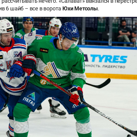
рассчитывать нечего. «Салават» ввязался в перестре
ив 6 шайб – все в ворота
Юхи Метсолы
.