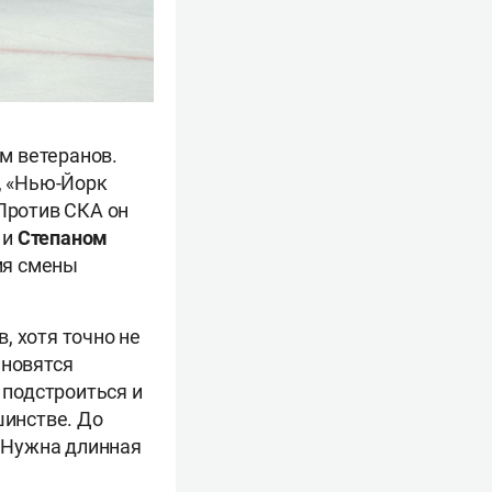
м ветеранов.
, «Нью-Йорк
 Против СКА он
м
и
Степаном
мя смены
, хотя точно не
ановятся
 подстроиться и
шинстве. До
. Нужна длинная