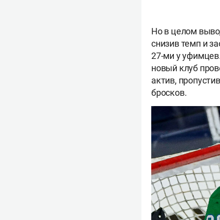
Но в целом выво
снизив темп и за
27-ми у уфимцев
новый клуб про
актив, пропустив
бросков.