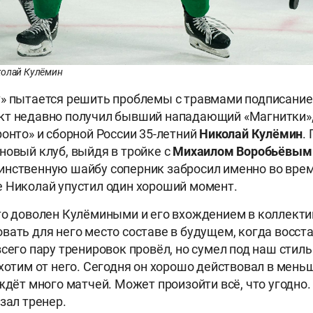
колай Кулёмин
» пытается решить проблемы с травмами подписание
кт недавно получил бывший нападающий «Магнитки»
ронто» и сборной России 35-летний
Николай Кулёмин
.
новый клуб, выйдя в тройке с
Михаилом Воробьёвы
динственную шайбу соперник забросил именно во вре
 Николай упустил один хороший момент.
то доволен Кулёмиными и его вхождением в коллектив
вать для него место составе в будущем, когда восст
всего пару тренировок провёл, но сумел под наш стиль
 хотим от него. Сегодня он хорошо действовал в мень
 ждёт много матчей. Может произойти всё, что угодно
азал тренер.