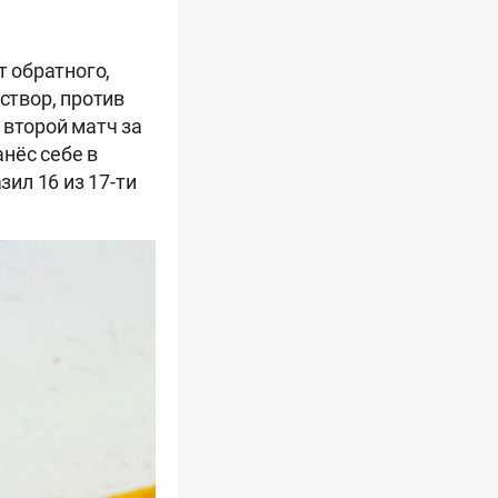
т обратного,
створ, против
 второй матч за
анёс себе в
зил 16 из 17-ти