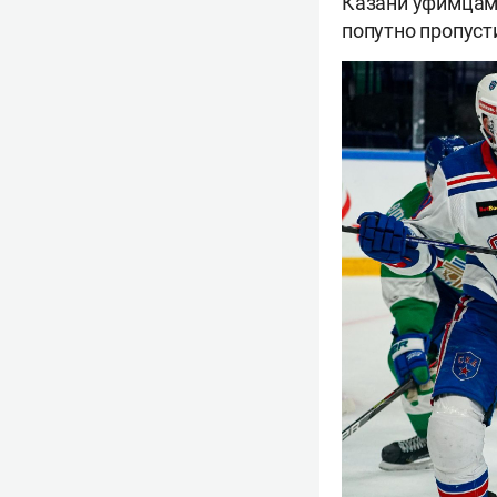
Казани уфимцам 
попутно пропуст