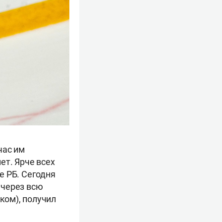
час им
ет. Ярче всех
е РБ. Сегодня
 через всю
ком), получил