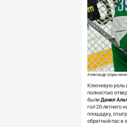
Александр Шарыченк
Ключевую роль в
полностью отвед
были
Данил Ала
гол 20-летнего 
площадку, отыгр
обратный пас и 