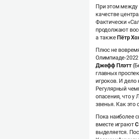
При этом между
качестве центра
Фактически «Сал
продолжают вос
а также
Пётр Хо
Плюс не вовремя
Олимпиаде-2022
Джефф Плэтт
(Б
главных проспе
игроков. И дело
Регулярный чемп
опасения, что у
звенья. Как это
Пока наиболее 
вместе играют
С
выделяется. Пос