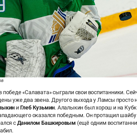
ов
 победе «Салавата» сыграли свои воспитанники. Сей
ены уже два звена. Другого выхода у Ламсы просто н
лыкин
и
Глеб Кузьмин
. Алалыкин был хорош и на Кубк
нападающего оказался победным. Он протащил шайбу
ался с
Данилом Башкировым
(ещё одним воспитанни
забил.