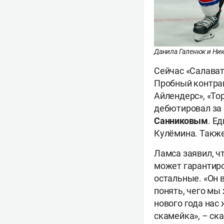
Данила Галенюк и Ни
Сейчас «Салават
Пробный контра
Айлендерс», «То
дебютировал за 
Санниковым
. Е
Кулёмина. Также
Ламса заявил, ч
может гарантиро
остальные. «Он 
понять, чего мы
нового года нас
скамейка», – ск