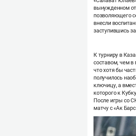
«Салават Юлаев»
вынужденном от
позволяющего се
внесли воспитанн
заступившись за
К турниру в Каз
составом, чем в
что хотя бы час
получилось наоб
ключицу, а вмес
которого к Кубк
После игры со С
матчу с «Ак Барс