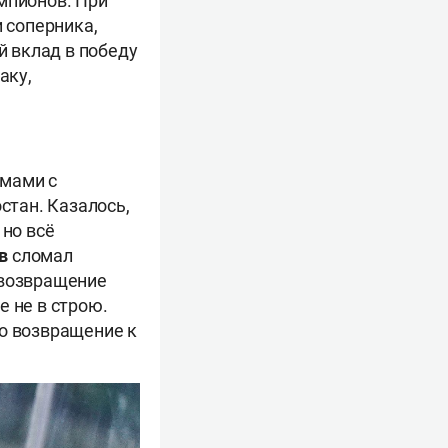
мпионов. При
 соперника,
 вклад в победу
аку,
мами с
тан. Казалось,
 но всё
в
сломал
 возвращение
е не в строю.
го возвращение к