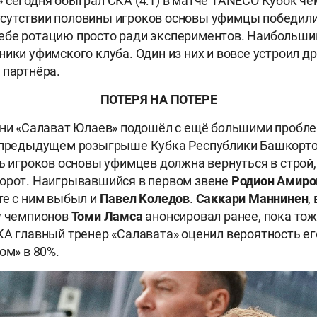
 сегодня обыграл СКА (4:1) в матче TANECO Кубок че
сутствии половины игроков основы уфимцы победили
бе ротацию просто ради экспериментов. Наибольший
ики уфимского клуба. Один из них и вовсе устроил др
 партнёра.
ПОТЕРЯ НА ПОТЕРЕ
ани «Салават Юлаев» подошёл с ещё б
о
льшими пробле
 предыдущем розыгрыше Кубка Республики Башкортос
ть игроков основы уфимцев должна вернуться в строй,
орот. Наигрывавшийся в первом звене
Родион Амиро
те с ним выбыл и
Павел Коледов
.
Саккари Маннинен
,
у чемпионов
Томи Ламса
анонсировал ранее, пока тож
КА главный тренер «Салавата» оценил вероятность е
ом» в 80%.