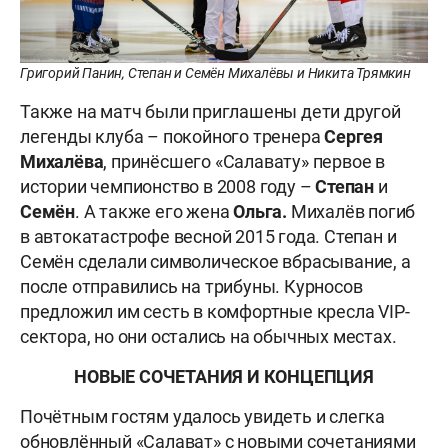
Григорий Панин, Степан и Семён Михалёвы и Никита Трямкин
Также на матч были приглашены дети другой
легенды клуба – покойного тренера
Сергея
Михалёва
, принёсшего «Салавату» первое в
истории чемпионство в 2008 году –
Степан
и
Семён
. А также его жена
Ольга.
Михалёв погиб
в автокатастрофе весной 2015 года. Степан и
Семён сделали символическое вбрасывание, а
после отправились на трибуны. Курносов
предложил им сесть в комфортные кресла VIP-
сектора, но они остались на обычных местах.
НОВЫЕ СОЧЕТАНИЯ И КОНЦЕПЦИЯ
Почётным гостям удалось увидеть и слегка
обновлённый «Салават» с новыми сочетаниями