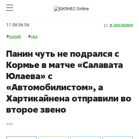
11.08 06:54
в закладки
#
#
хоккей
уфа
Панин чуть не подрался с
Кормье в матче «Салавата
Юлаева» с
«Автомобилистом», а
Хартикайнена отправили во
второе звено
erid: