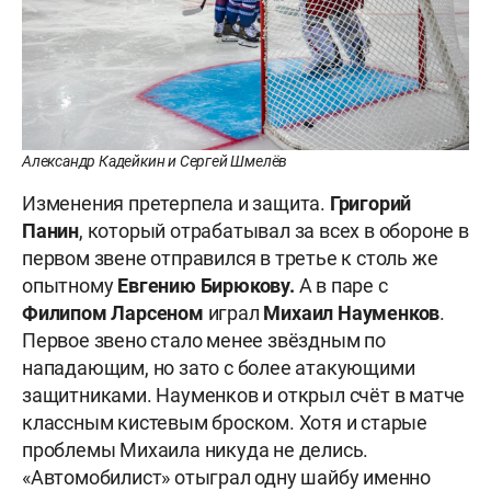
Александр Кадейкин и Сергей Шмелёв
Изменения претерпела и защита.
Григорий
Панин
, который отрабатывал за всех в обороне в
первом звене отправился в третье к столь же
опытному
Евгению
Бирюкову.
А в паре с
Филипом Ларсеном
играл
Михаил Науменков
.
Первое звено стало менее звёздным по
нападающим, но зато с более атакующими
защитниками. Науменков и открыл счёт в матче
классным кистевым броском. Хотя и старые
проблемы Михаила никуда не делись.
«Автомобилист» отыграл одну шайбу именно