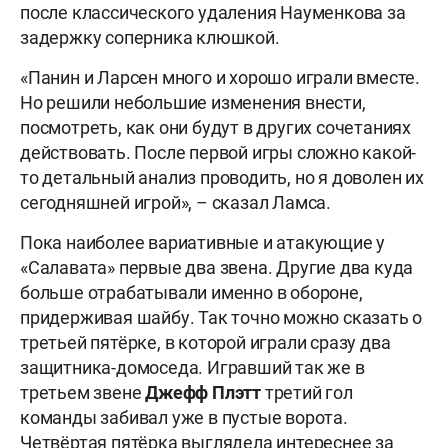
после классического удаления Науменкова за
задержку соперника клюшкой.
«Панин и Ларсен много и хорошо играли вместе.
Но решили небольшие изменения внести,
посмотреть, как они будут в других сочетаниях
действовать. После первой игры сложно какой-
то детальный анализ проводить, но я доволен их
сегодняшней игрой», – сказал Ламса.
Пока наиболее вариативные и атакующие у
«Салавата» первые два звена. Другие два куда
больше отрабатывали именно в обороне,
придерживая шайбу. Так точно можно сказать о
третьей пятёрке, в которой играли сразу два
защитника-домоседа. Игравший так же в
третьем звене
Джефф Плэтт
третий гол
команды забивал уже в пустые ворота.
Четвёртая пятёрка выглядела интереснее за