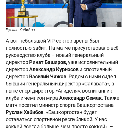
Руслан Хабибов
А вот небольшой VIP-сектор арены был
полностью забит. На матче присутствовало всё
руководство клуба – новый генеральный
директор
Ринат Баширов,
уже исполнительный
директор
Александр Курносов
и спортивный
директор
Василий Чижов
. Рядом с ними сидел
бывший генеральный директор «Салавата», а
ныне спортдиректор «Агиделя», воспитанник
клуба и чемпион мира
Александр Семак
. Также
матч посетил министр спорта Башкортостана
Руслан Хабибов
. «Башкортостан будет
оставаться спортивной республикой. У нас
хоккей всегда больше, чем просто хоккей», –