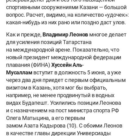
спортивными сооружениями Казани — большой
вопрос. Расчет, видимо, на количество «удочек»:
какая-нибудь из них рано или поздно даст улов.
Как и прежде,
Владимир
Леонов
многое делает
для усиления позиций Татарстана
на международной арене. Показательно, что
новый президент международной федерации
плавания (ФИНА)
Хуссейн А
ль
-
Мусаллам
вступит в должность 5 июня, а уже
через два дня приедет с первым официальным
визитом в Казань, хотя мог бы выбрать,
например, не менее продвинутый в водных
видах Будапешт. Усилились позиции Леонова
и с назначением на пост министра спорта РФ
Олега Матыцина, а его первым
замом Азата Кадырова (10). С обоими Леонов
в качестве главы дирекции Универсиады