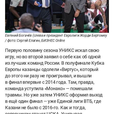
Евгений Богачёв (слева и президент Евролиги Жорди Бертомеу
/ фото: Сергей Елагин, БИЗНЕС Online
Первую половину сезона УНИКС искал свою
игру, но во второй заявил о себе как об одной
из лучших команд России. В полуфинале Кубка
Европы казанцы одолели «Виртус», который
до этого ни разу не проигрывал, и вышли
в финал впервые с 2014 года. Там, правда,
команда уступила «Монако» — помешали
травмы. Но уже затем УНИКС оформил выход
в ещё один финал — уже Единой лиги ВТБ, где
Казани не было с 2016-го. Как и тогда,
соперником станет ЦСКА. Учитывая