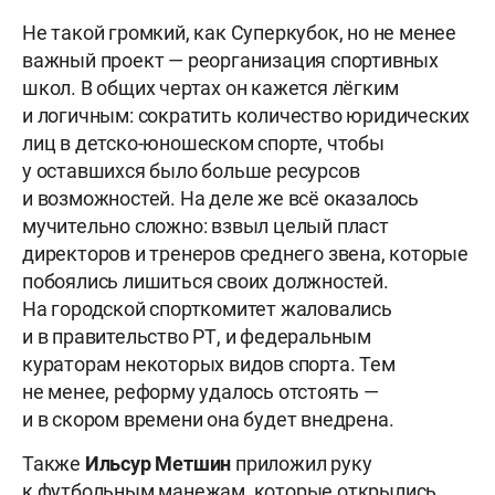
Не такой громкий, как Суперкубок, но не менее
важный проект — реорганизация спортивных
школ. В общих чертах он кажется лёгким
и логичным: сократить количество юридических
лиц в детско-юношеском спорте, чтобы
у оставшихся было больше ресурсов
и возможностей. На деле же всё оказалось
мучительно сложно: взвыл целый пласт
директоров и тренеров среднего звена, которые
побоялись лишиться своих должностей.
На городской спорткомитет жаловались
и в правительство РТ, и федеральным
кураторам некоторых видов спорта. Тем
не менее, реформу удалось отстоять —
и в скором времени она будет внедрена.
Также
Ильсур
Метшин
приложил руку
к футбольным манежам, которые открылись