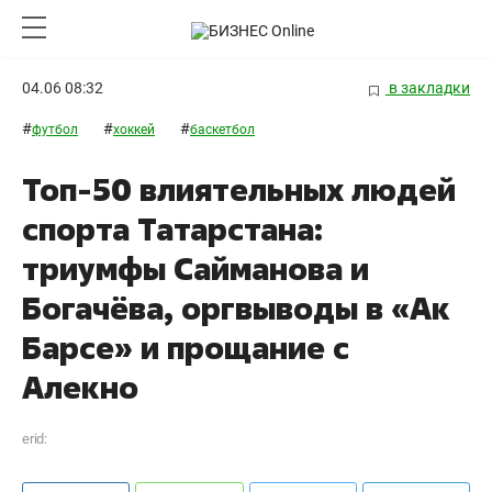
04.06 08:32
в закладки
#
#
#
футбол
хоккей
баскетбол
Топ-50 влиятельных людей
спорта Татарстана:
триумфы Сайманова и
Богачёва, оргвыводы в «Ак
Барсе» и прощание с
Алекно
erid: