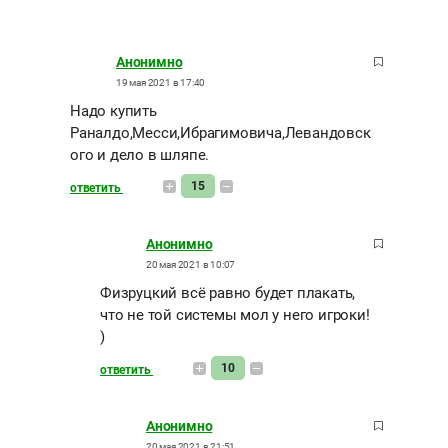
Анонимно
19 мая 2021 в 17:40
Надо купить
Раналдо,Месси,Ибрагимовича,Левандовск
ого и дело в шляпе.
15
ответить
Анонимно
20 мая 2021 в 10:07
Физруцкий всё равно будет плакать,
что не той системы мол у него игроки!
)
10
ответить
Анонимно
20 мая 2021 в 21:51