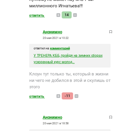
миллионного Игнатьева!!!
14
ответить
Анонимно
20 мая 2021 в 10:22
ответил на
комментарий
У ТРЕНЕРА КББ, пройдя на зимних сборах
ускоренный курс молод...
Клоун тут только ты, который в жизни
ни чего не добился в этой и скулишь от
этого
-11
ответить
Анонимно
20 мая 2021 в 18:58