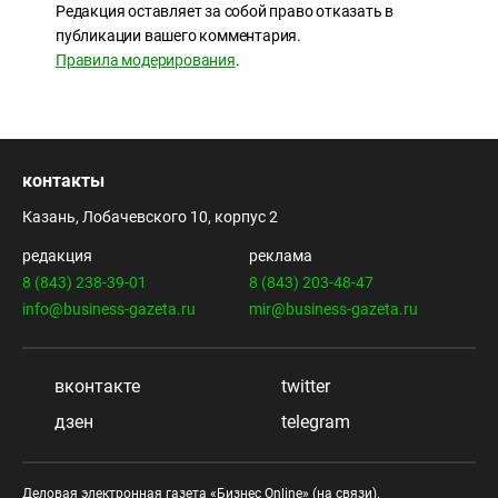
Редакция оставляет за собой право отказать в
публикации вашего комментария.
Правила модерирования
.
контакты
Казань, Лобачевского 10, корпус 2
редакция
реклама
8 (843) 238-39-01
8 (843) 203-48-47
info@business-gazeta.ru
mir@business-gazeta.ru
вконтакте
twitter
дзен
telegram
Деловая электронная газета «Бизнес Online» (на связи).