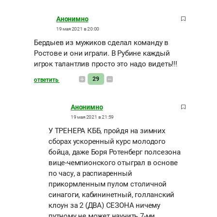
Анонимно
19 мая 2021 в 20:00
Бердыев из мужиков сделал команду в
Ростове и они играли. В Рубине каждый
игрок талантлив просто это надо видеть!!!
29
ответить
Анонимно
19 мая 2021 в 21:59
У ТРЕНЕРА КББ, пройдя на зимних
сборах ускоренный курс молодого
бойца, даже Боря Ротенберг полсезона
вице-чемпионского отыграл в основе
по часу, а распиаренный
прикормленным пулом столичной
синагоги, кабининетный, голланский
клоун за 2 (ДВА) СЕЗОНА ничему
путному не может научить 7-ми