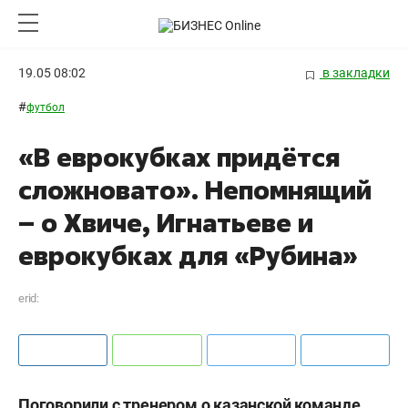
19.05 08:02
в закладки
#
футбол
«В еврокубках придётся
сложновато». Непомнящий
– о Хвиче, Игнатьеве и
еврокубках для «Рубина»
erid:
Поговорили с тренером о казанской команде.