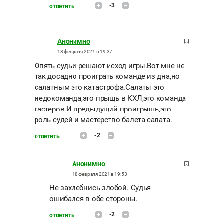
-3
ответить
Анонимно
18 февраля 2021 в 19:37
Опять судьи решают исход игры.Вот мне не
так досадно проиграть команде из дна,но
салатным это катастрофа.Салаты это
недокоманда,это прыщь в КХЛ,это команда
гастеров.И предыдущий проигрышь,это
роль судей и мастерство балета салата.
-2
ответить
Анонимно
18 февраля 2021 в 19:53
Не захлебнись злобой. Судья
ошибался в обе стороны.
-2
ответить