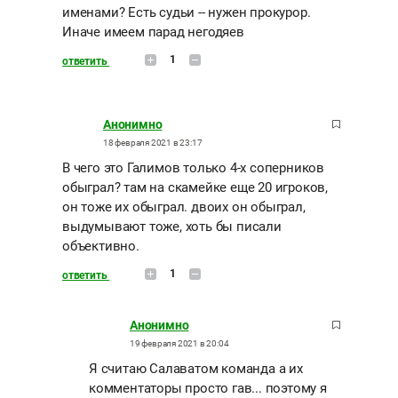
именами? Есть судьи -- нужен прокурор.
Иначе имеем парад негодяев
1
ответить
Анонимно
18 февраля 2021 в 23:17
В чего это Галимов только 4-х соперников
обыграл? там на скамейке еще 20 игроков,
он тоже их обыграл. двоих он обыграл,
выдумывают тоже, хоть бы писали
объективно.
1
ответить
Анонимно
19 февраля 2021 в 20:04
Я считаю Салаватом команда а их
комментаторы просто гав... поэтому я