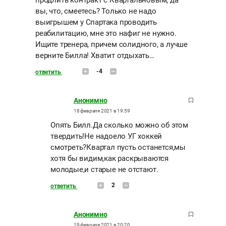
продлить контракт с Квартальновым, да
вы, что, смеетесь? Только не надо
выигрышем у Спартака проводить
реабилитацию, мне это нафиг не нужно.
Ищите тренера, причем солидного, а лучше
верните Билла! Хватит отдыхать…
-4
ответить
Анонимно
18 февраля 2021 в 19:59
Опять Билл.Да сколько можно об этом
твердить!Не надоело УГ хоккей
смотреть?Квартал пусть останется,мы
хотя бы видим,как раскрываются
молодые,и старые не отстают.
2
ответить
Анонимно
19 февраля 2021 в 20:20