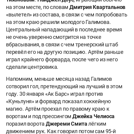
на этом месте, по словам
Дмитрия Квартальнов
«вылетел» из состава, в связи с чем попробовать
на этом краю решили молодого Галимова.
Центральный нападающий в последнее время
не очень уверенно смотрится на точке
вбрасывания, в связи с чем тренерский штаб
перевёл его на другую позицию. Артём раньше
играл крайнего форварда, после чего из него
сделали центровика.
Напомним, меньше месяца назад Галимов
сотворил гол, претендующий на лучший в этом
году. 30 января «Ак Барс» играл против
«Куньлуня» и форвард показал хоккейную
магию. Артём проехал по правому краю к
воротам и под прессингом
Джейка Челиоса
поразил ворота
Джереми Смита
лёгким
движением рук. Как говорил потом сам 95-й