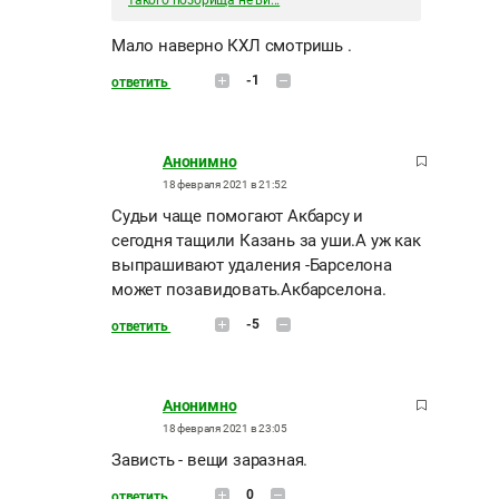
такого позорища не ви...
Мало наверно КХЛ смотришь .
-1
ответить
Анонимно
18 февраля 2021 в 21:52
Судьи чаще помогают Акбарсу и
сегодня тащили Казань за уши.А уж как
выпрашивают удаления -Барселона
может позавидовать.Акбарселона.
-5
ответить
Анонимно
18 февраля 2021 в 23:05
Зависть - вещи заразная.
0
ответить