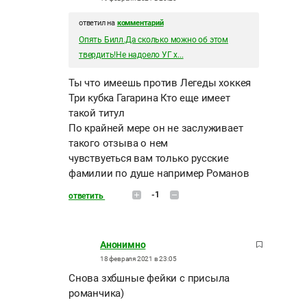
ответил на
комментарий
Опять Билл.Да сколько можно об этом
твердить!Не надоело УГ х...
Ты что имеешь против Легеды хоккея
Три кубка Гагарина Кто еще имеет
такой титул
По крайней мере он не заслуживает
такого отзыва о нем
чувствуеться вам только русские
фамилии по душе например Романов
-1
ответить
Анонимно
18 февраля 2021 в 23:05
Снова зхбшные фейки с присыла
романчика)