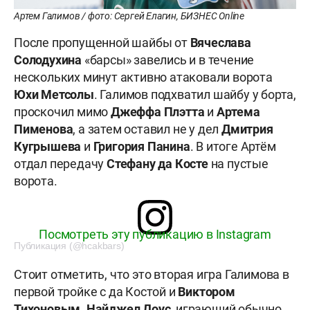
Артем Галимов / фото: Сергей Елагин, БИЗНЕС Online
После пропущенной шайбы от
Вячеслава
Солодухина
«барсы» завелись и в течение
нескольких минут активно атаковали ворота
Юхи Метсолы
. Галимов подхватил шайбу у борта,
проскочил мимо
Джеффа Плэтта
и
Артема
Пименова
, а затем оставил не у дел
Дмитрия
Кугрышева
и
Григория Панина
. В итоге Артём
отдал передачу
Стефану да Косте
на пустые
ворота.
Посмотреть эту публикацию в Instagram
Публикация (@hcakbars)
Стоит отметить, что это вторая игра Галимова в
первой тройке с да Костой и
Виктором
Тихоновым
.
Найджел
Доус
, играющий обычно