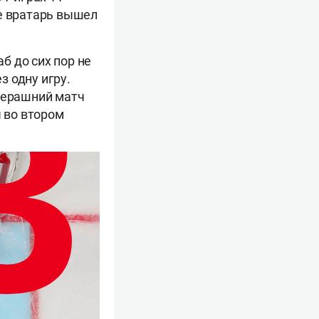
де вратарь вышел
б до сих пор не
 одну игру.
вчерашний матч
ы во втором