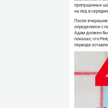
пропущенных шай
на лёд в середи
После вчерашней
определился с п
Адам должен был
показал, что Ре
периоде оставля