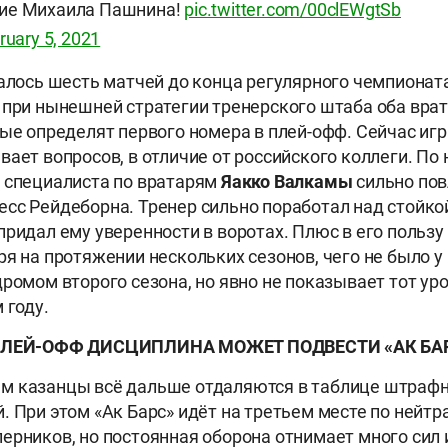
ие Михаила Пашнина!
pic.twitter.com/00clEWgtSb
ruary 5, 2021
талось шесть матчей до конца регулярного чемпионат
 при нынешней стратегии тренерского штаба оба врат
рые определят первого номера в плей-офф. Сейчас иг
вает вопросов, в отличие от российского коллеги. П
 специалиста по вратарям
Яакко Валкамы
сильно пов
сс Рейдеборна. Тренер сильно поработал над стойко
придал ему уверенности в воротах. Плюс в его пользу
ря на протяжении нескольких сезонов, чего не было у
дромом второго сезона, но явно не показывает тот ур
 году.
ПЛЕЙ-ОФФ ДИСЦИПЛИНА МОЖЕТ ПОДВЕСТИ «АК БА
м казанцы всё дальше отдаляются в таблице штрафн
. При этом «Ак Барс» идёт на третьем месте по нейт
ерников, но постоянная оборона отнимает много сил и