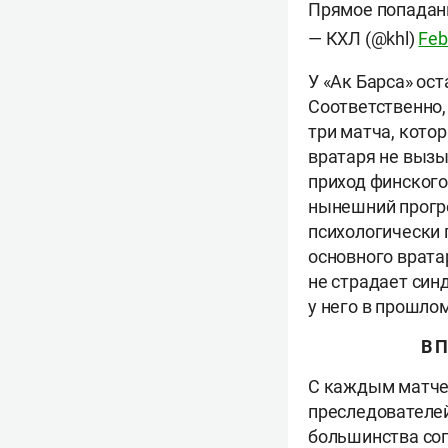
Прямое попадан
— КХЛ (@khl)
Feb
У «Ак Барса» ос
Соответственно,
три матча, кото
вратаря не вызы
приход финского
нынешний прогре
психологически 
основного врата
не страдает син
у него в прошлом
В 
С каждым матче
преследователей
большинства соп