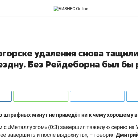
огорске удаления снова тащили
ездну. Без Рейдеборна был бы
о штрафных минут не приведёт ни к чему хорошему в
м с «Металлургом» (0:3) завершил тяжелую серию на 
 её завершить и после выдохнуть», – говорил
Дмитри