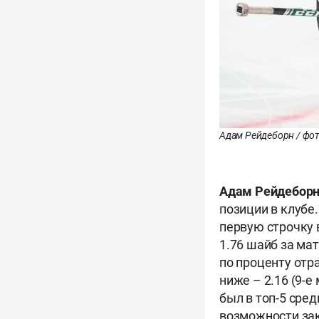
Адам Рейдеборн / фот
Адам Рейдебор
позиции в клубе
первую строчку 
1.76 шайб за ма
по проценту отр
ниже – 2.16 (9-е
был в топ-5 сре
возможности зак