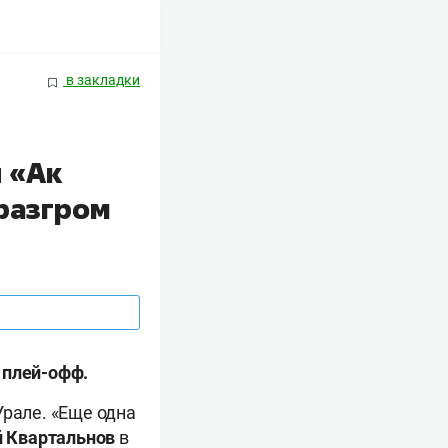
в закладки
 «Ак
 разгром
 плей-офф.
Урале. «Еще одна
й
Квартальнов
в