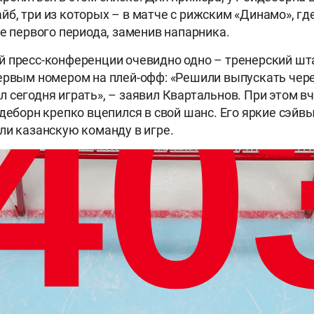
б, три из которых – в матче с рижским «Динамо», г
не первого периода, заменив напарника.
 пресс-конференции очевидно одно – тренерский шта
ервым номером на плей-офф: «Решили выпускать через
 сегодня играть», – заявил Квартальнов. При этом 
йдеборн крепко вцепился в свой шанс. Его яркие сэйв
ли казанскую команду в игре.