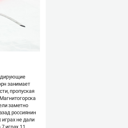
лидирующие
орн занимает
сти, пропуская
 Магнитогорска
ели заметно
 назад россиянин
 играх не дали
 7 играх 11