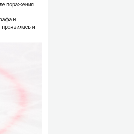
сле поражения
рафа и
 проявилась и