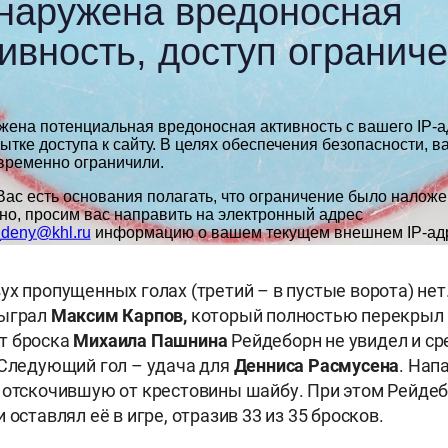
ух пропущенных голах (третий – в пустые ворота) нет
сыграл
Максим Карпов,
который полностью перекрыл
т броска
Михаила
Пашнина
Рейдеборн не увидел и ср
 Следующий гол – удача для
Денниса Расмусена
. Нап
 отскочившую от крестовины шайбу. При этом Рейдеб
 оставлял её в игре, отразив 33 из 35 бросков.