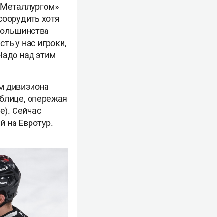
 «Металлургом»
соорудить хотя
большинства
ть у нас игроки,
Надо над этим
м дивизиона
аблице, опережая
е). Сейчас
й на Евротур.