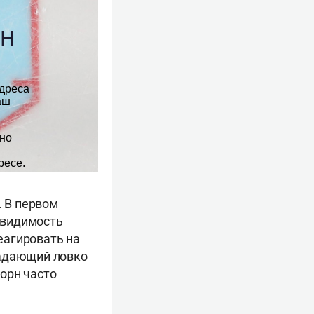
. В первом
 видимость
еагировать на
адающий ловко
орн часто