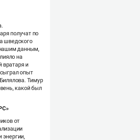
а.
аря получат по
ра шведского
о нашим данным,
лияло на
й вратаря и
 сыграл опыт
 Билялова. Тимур
овень, какой был
РС»
иков от
рализации
 энергии,