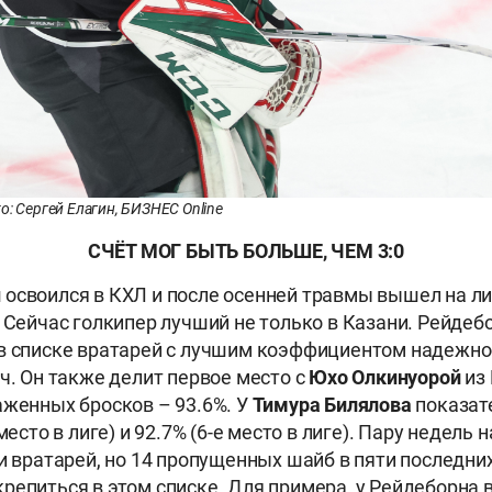
о: Сергей Елагин, БИЗНЕС Online
СЧЁТ МОГ БЫТЬ БОЛЬШЕ, ЧЕМ 3:0
н
освоился в КХЛ и после осенней травмы вышел на 
. Сейчас голкипер лучший не только в Казани. Рейдеб
в списке вратарей с лучшим коэффициентом надежно
тч. Он также делит первое место с
Юхо Олкинуорой
из
аженных бросков – 93.6%. У
Тимура
Билялова
показат
 место в лиге) и 92.7% (6-е место в лиге). Пару недель
ди вратарей, но 14 пропущенных шайб в пяти последних
репиться в этом списке. Для примера, у Рейдеборна в