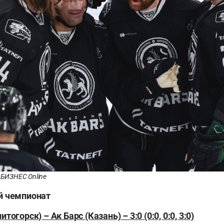
 БИЗНЕС Online
й чемпионат
огорск) – Ак Барс (Казань) – 3:0 (0:0, 0:0, 3:0)