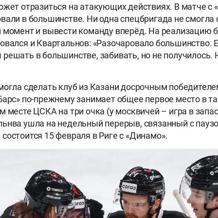
ожет отразиться на атакующих действиях. В матче с
вали в большинстве. Ни одна спецбригада не смогла 
 момент и вывести команду вперёд. На реализацию 
овался и Квартальнов: «Разочаровало большинство. Ес
решать в большинстве, забивать, но не получилось. 
могла сделать клуб из Казани досрочным победителе
Барс» по-прежнему занимает общее первое место в т
 месте ЦСКА на три очка (у москвичей – игра в запас
ьнва ушла на недельный перерыв, связанный с паузо
состоится 15 февраля в Риге с «Динамо».