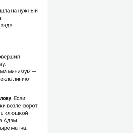
ышла на нужный
а
манде
совершил
ву.
ама минимум —
секла линию
лову
. Если
ки возле ворот,
ать клюшкой
на Адам
тыре матча.