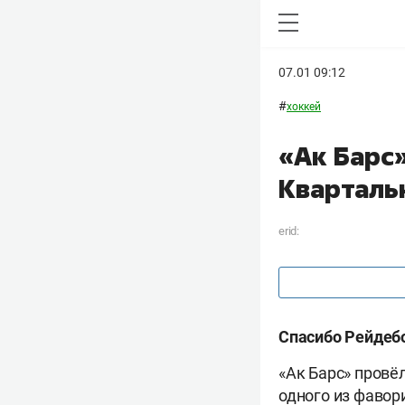
07.01 09:12
#
хоккей
«Ак Барс»
Кварталь
erid:
Спасибо Рейдебо
«Ак Барс» провёл
одного из фавор