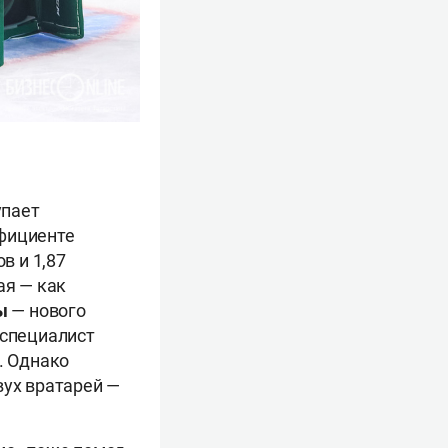
упает
ффициенте
в и 1,87
я — как
мы
— нового
 специалист
. Однако
вух вратарей —