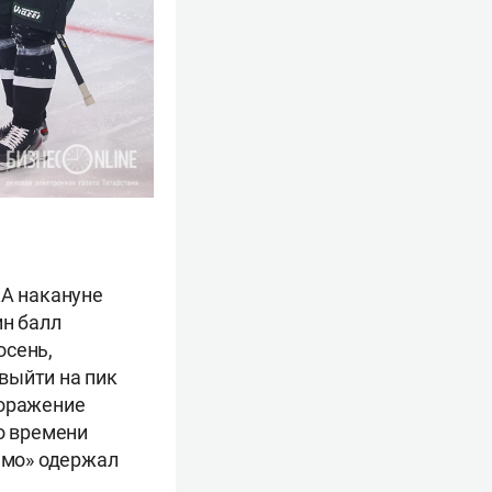
КА накануне
ин балл
осень,
 выйти на пик
Поражение
о времени
намо» одержал