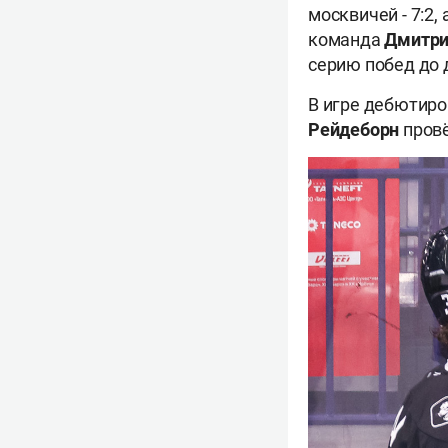
москвичей - 7:2,
команда
Дмитр
серию побед до 
В игре дебютиро
Рейдеборн
провё