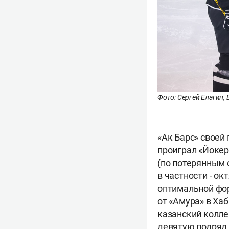
Фото: Сергей Елагин,
«Ак Барс» своей
проиграл «Йокер
(по потерянным 
в частности - ок
оптимальной фор
от «Амура» в Ха
казанский колле
девятую подряд 