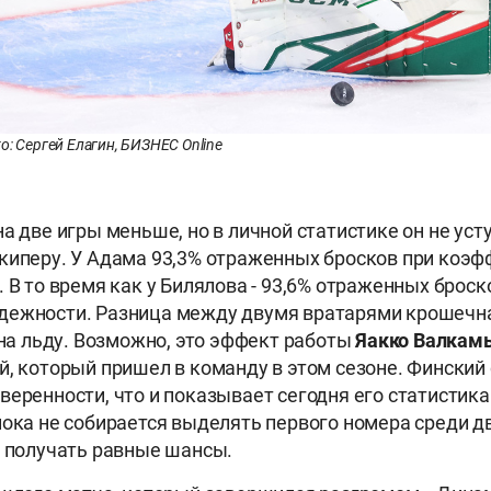
о: Сергей Елагин, БИЗНЕС Online
а две игры меньше, но в личной статистике он не уст
киперу. У Адама 93,3% отраженных бросков при коэ
 В то время как у Билялова - 93,6% отраженных броско
дежности. Разница между двумя вратарями крошечна
и на льду. Возможно, это эффект работы
Яакко Валка
й, который пришел в команду в этом сезоне. Финский
веренности, что и показывает сегодня его статистика
пока не собирается выделять первого номера среди д
т получать равные шансы.