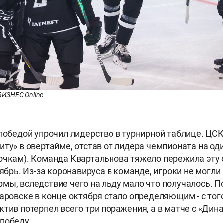
 БИЗНЕС Online
 победой упрочил лидерство в турнирной таблице. ЦС
иту» в овертайме, отстав от лидера чемпионата на од
очкам). Команда Квартальнова тяжело пережила эту 
тябрь. Из-за коронавируса в команде, игроки не могли
мы, вследствие чего на льду мало что получалось. 
баровске в конце октября стало определяющим - с тог
ктив потерпел всего три поражения, а в матче с «Ди
победу.