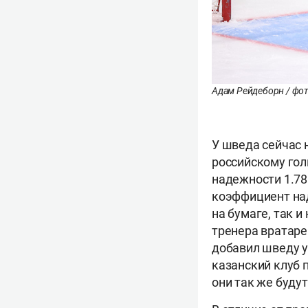
Адам Рейдеборн / фот
У шведа сейчас н
российскому гол
надежности 1.78.
коэффициент на
на бумаге, так 
тренера вратаре
добавил шведу у
казанский клуб 
они так же буду