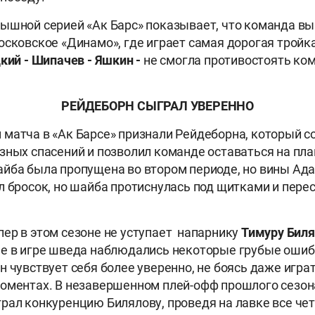
ышной серией «Ак Барс» показывает, что команда в
осковское «Динамо», где играет самая дорогая тройк
кий - Шипачев - Яшкин -
не смогла противостоять ко
РЕЙДЕБОРН СЫГРАЛ УВЕРЕННО
матча в «Ак Барсе» признали Рейдеборна, который 
зных спасений и позволил команде оставаться на пла
йба была пропущена во втором периоде, но вины Ад
л бросок, но шайба протиснулась под щитками и пере
ер в этом сезоне не уступает напарнику
Тимуру Биля
е в игре шведа наблюдались некоторые грубые ошиб
н чувствует себя более уверенно, не боясь даже игр
моментах. В незавершенном плей-офф прошлого сезо
рал конкуренцию Билялову, проведя на лавке все че