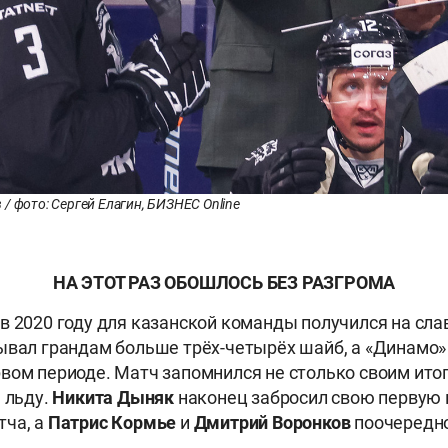
/ фото: Сергей Елагин, БИЗНЕС Online
НА ЭТОТ РАЗ ОБОШЛОСЬ БЕЗ РАЗГРОМА
в 2020 году для казанской команды получился на слав
ывал грандам больше трёх-четырёх шайб, а «Динамо»
вом периоде. Матч запомнился не столько своим итого
 льду.
Никита Дыняк
наконец забросил свою первую 
тча, а
Патрис Кормье
и
Дмитрий Воронков
поочередно