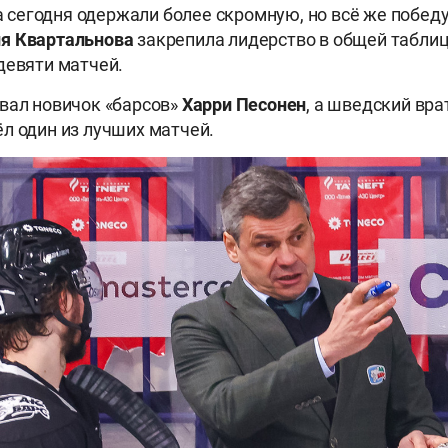
 а сегодня одержали более скромную, но всё же победу
ия
Квартальнова
закрепила лидерство в общей таблиц
девяти матчей.
вал новичок «барсов»
Харри
Песонен
, а шведский вр
л один из лучших матчей.