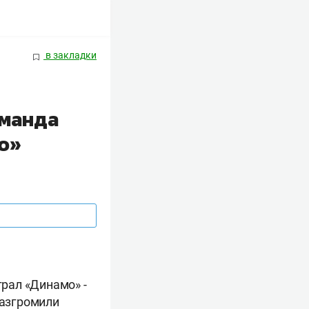
в закладки
оманда
о»
грал «Динамо» -
разгромили