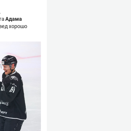
,
ота
Адама
швед хорошо