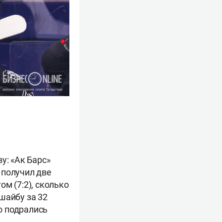
у: «Ак Барс»
 получил две
м (7:2), сколько
шайбу за 32
 подрались