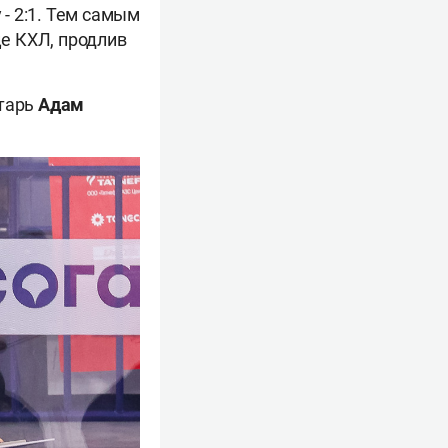
 - 2:1. Тем самым
е КХЛ, продлив
атарь
Адам