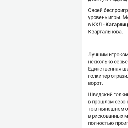
Своей беспроигр
уровень игры. М
в КХЛ -
Кагарлиц
Квартальнова.
Лучшим игроком 
несколько серьё
Единственная ша
голкипер отрази
ворот.
Шведский голкип
в прошлом сезон
то в нынешнем о
в рискованных 
полностью проиг