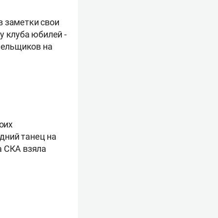
в заметки свои
у клуба юбилей -
олельщиков на
оих
дний танец на
а СКА взяла