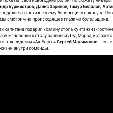
ня показал свой новогодний ролик. По сюжету лидеры
ндр Бурмистров, Данис Зарипов, Тимур Билялов, Артё
аведались в гости к своему болельщику накануне Нов
о мы смотрим на происходящее глазами болельщика.
ах капитана подарил хозяину стола кучтэнэч («гостин
 пару мгновений к столу заявился Дед Мороз, которого
го телевидения «Ак Барса»
Сергей
Малимонов
. Неско
 жизни внутри команды.