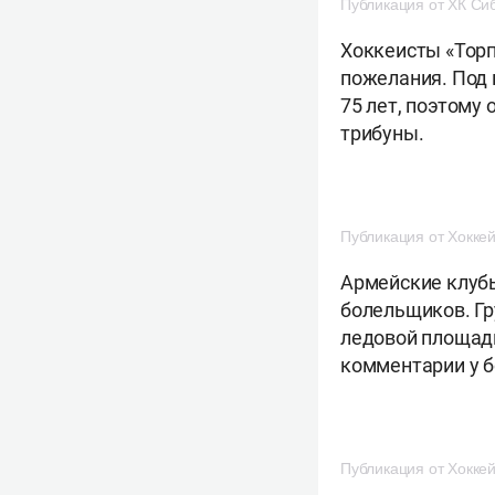
Публикация от ХК Сиб
Хоккеисты «Торп
пожелания. Под 
75 лет, поэтому
трибуны.
Публикация от Хоккеи
Армейские клуб
болельщиков. Гр
ледовой площадк
комментарии y б
Публикация от Хоккеи