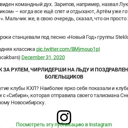
 виден командный дух. Зарипов, например, назвал Л
ком» – когда все ещё спят и отдыхают, Артём уже го
». Мальчик же, в свою очередь, сказал, что он прост
гроки станцевали под песню «Новый Год» группы Steklo
годняя классика
pic.twitter.com/BMjmouo1pI
hcakbars)
December 31, 2020
К ЗА РУЛЕМ, ЧИРЛИДЕРШИ НА ЛЬДУ И ПОЗДРАВЛЕ
БОЛЕЛЬЩИКОВ
угие клубы КХЛ? Наиболее ярко себя показали и клуб
 с «Сибири», которая отправила своего талисмана Сн
ному Новосибирску.
Посмотреть эту публикацию в Instagram