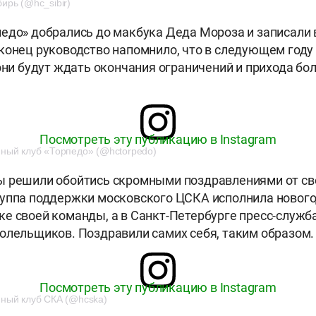
ирь (@hc_sibir)
едо» добрались до макбука Деда Мороза и записали 
конец руководство напомнило, что в следующем году 
 они будут ждать окончания ограничений и прихода б
Посмотреть эту публикацию в Instagram
̆ный клуб «Торпедо» (@hctorpedo)
ы решили обойтись скромными поздравлениями от св
уппа поддержки московского ЦСКА исполнила нового
е своей команды, а в Санкт-Петербурге пресс-служб
олельщиков. Поздравили самих себя, таким образом.
Посмотреть эту публикацию в Instagram
̆ный клуб СКА (@hcska)