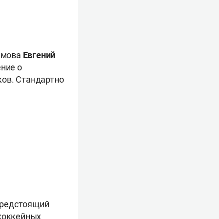
ламова
Евгений
ение о
ков. Стандартно
предстоящий
 хоккейных