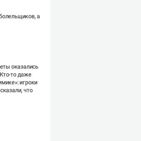
 болельщиков, а
веты оказались
 Кто-то даже
имике»: игроки
казали, что