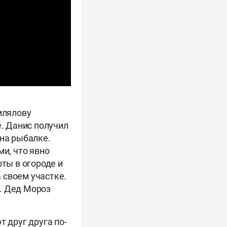
илялову
е. Данис получил
 на рыбалке.
ми, что явно
оты в огороде и
 своем участке.
. Дед Мороз
 друг друга по-