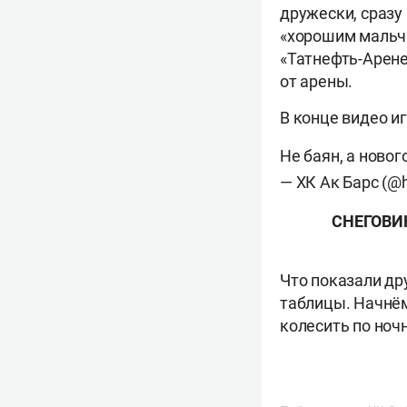
дружески, сразу
«хорошим мальчи
«Татнефть-Арене
от арены.
В конце видео и
Не баян, а ново
— ХК Ак Барс (@
СНЕГОВИ
Что показали др
таблицы. Начнём
колесить по ноч