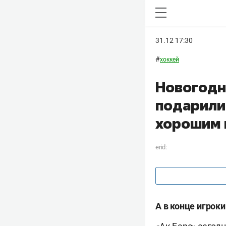
31.12 17:30
#
хоккей
Новогодн
подарили
хорошим 
erid:
А в конце игроки