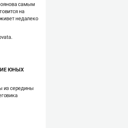
укоянова самым
товится на
о живет недалеко
vata.
НИЕ ЮНЫХ
ы из середины
еговика