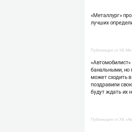
«Металлург» про
лучших определ
Публикация от ХК Мет
«Автомобилист» 
банальными, но 
может сходить в
поздравили сво
будут ждать их 
Публикация от ХК «Ав