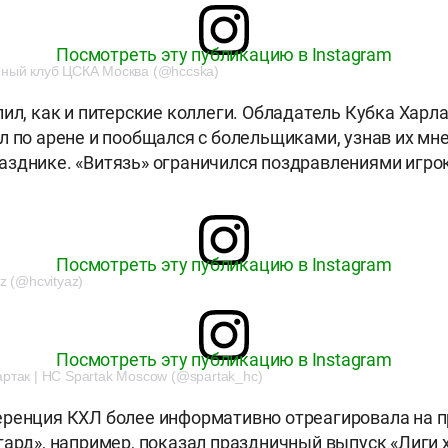
Посмотреть эту публикацию в Instagram
̆ный клуб ЦСКА Москва (@hccska)
пил, как и питерские коллеги. Обладатель Кубка Хар
л по арене и пообщался с болельщиками, узнав их мн
зднике. «Витязь» ограничился поздравлениями игро
Посмотреть эту публикацию в Instagram
z (@hcvityaz)
Посмотреть эту публикацию в Instagram
ртак | HC Spartak Moscow (@spartak_hc)
еренция КХЛ более информативно отреагировала на 
гард», например, показал праздничный выпуск «Лиги