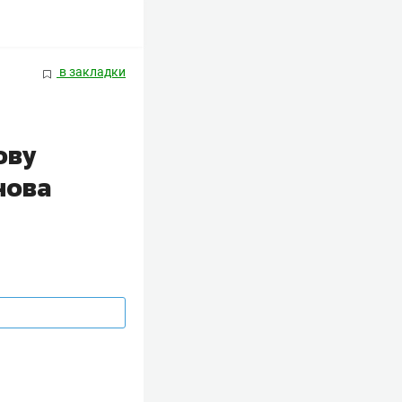
в закладки
ову
нова