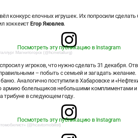
вёл конкурс елочных игрушек. Их попросили сделать
ил хоккеист
Егор
Яковлев
.
Посмотреть эту публикацию в Instagram
аллург Магнитогорск (@hcmetallurg)
спросил у игроков, что нужно сделать 31 декабря. От
правильными – побыть с семьей и загадать желание.
 баню. Аналогично поступили в Хабаровске и «Нефтех
ю армию болельщиков небольшими комплиментами и с
на трибуне в следующем году.
Посмотреть эту публикацию в Instagram
томобилист» (@hcavtomobilist)