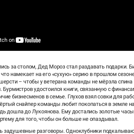
лись за столом, Дед Мороз стал раздавать подарки. Б
, что намекает на его «сухую» серию в прошлом сезон
 шерсти – чтобы у ветерана команды не мёрзла спина
и. Бурмистров удостоился книги, связанную с финанса
ичие бизнесменов в семье. Глухов взял совки для раб
ёртый снайпер команды любит покопаться в земле на
дь дошла до Лукоянова. Ему достались золотые часы
Артему для того, чтобы он больше не опаздывал.
ь задушевные разговоры. Одноклубники подкалывают