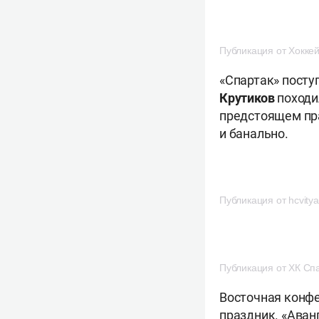
Публикация от Хоккеи
«Спартак» посту
Крутиков
походи
предстоящем пра
и банально.
Публикация от hcvitya
Публикация от ХК Спа
Восточная конф
праздник. «Аван