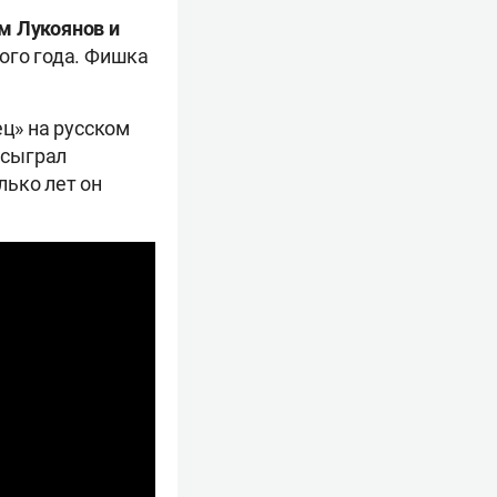
м Лукоянов и
ого года. Фишка
ец» на русском
 сыграл
лько лет он