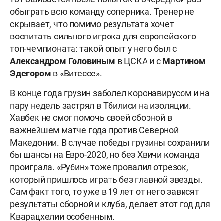
обыграть всю команду соперника. Тренер не
скрывает, что помимо результата хочет
воспитать сильного игрока для европейского
топ-чемпионата: такой опыт у него был с
Александром
Головиным
в ЦСКА и с
Мартином
Эдегором
в «Витессе».
В конце года грузин заболел коронавирусом и на
пару недель застрял в Тбилиси на изоляции.
Хавбек не смог помочь своей сборной в
важнейшем матче года против Северной
Македонии. В случае победы грузины сохранили
бы шансы на Евро-2020, но без Хвичи команда
проиграла. «Рубин» тоже провалил отрезок,
который пришлось играть без главной звезды.
Сам факт того, то уже в 19 лет от него зависят
результаты сборной и клуба, делает этот год для
Кварацхелии особенным.