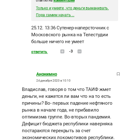
ответил на
комментарий
Только и умеете , что деньги выманивать.
Пора самим начать ...
25.12. 13:36 Сутенер-наперсточник с
Московского рынка на Телестудии
больше ничего не умеет
-3
ответить
Анонимно
24 декабря 2020 в 10:10
Владислав, говоря о том что ТАИФ жмет
деньги, не кажется ли вам что на то есть
причины? Во- первых падение нефтяного
рынка в начале года, не прибавило
оптимизма группе. Во-вторых пандемия.
Дефицит бюджета республики наверняка
постараются перекрыть за счет
экономических локомотивов республики.