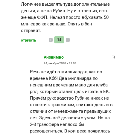
Логичнее выделять туда дополнительные
деньги, а не на Рубин. Ну и в третьих, есть
же еще ФФП. Нельзя просто вбухивать 50
млн евро как раньше. Опять в бан
отправят.
14
ответить
Анонимно
24 декабря 2020 в 11:08
Речь не идёт о миллиардах, как во
времена Кбб! Два миллиарда по
ненешним временам мало для клуба
рпл, который ставит цель играть в ЕК.
Причём руководство Рубина никак не
отнести к транжирам, считают деньги в
отличии от менеджмента предыдущих
лет. Здесь всё делается с умом. Но на
2-3 трансфера неплохо бы
раскошелиться. В кои века появилась