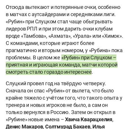
Отсюда вытекают и потерянные очки, особенно
в матчах с аутсайдерами и середняками лиги.
«Рубин» при Слуцком стал чаще обыгрывать
лидеров РПЛ и при этом дарить очки клубам
вроде «Тамбова», «Ахмата», «Урала» или «Химок».
С командами, которые играют более
прагматично и вторым номером, у «Рубина» пока
проблемы. В целом же
«Рубин» при Слуцком –
приятная и играющая команда, матчи которой
смотреть стало гораздо интереснее
.
Слуцкий провел год на твёрдую четверку.
Сначала он спас «Рубин» от вылета, что было
крайне тяжело с учётом того, что такого опыта у
тренера и новых игроков не было, а сам он
только вернулся в Россию. Затем он открыл в
«Рубине» новые имена –
Хвича
Кварацхелия
,
Денис
Макаров
,
Солтмурад
Бакаев
,
Илья