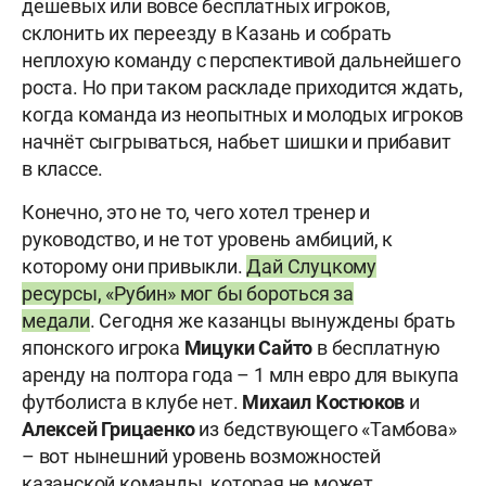
дешевых или вовсе бесплатных игроков,
склонить их переезду в Казань и собрать
неплохую команду с перспективой дальнейшего
роста. Но при таком раскладе приходится ждать,
когда команда из неопытных и молодых игроков
начнёт сыгрываться, набьет шишки и прибавит
в классе.
Конечно, это не то, чего хотел тренер и
руководство, и не тот уровень амбиций, к
которому они привыкли.
Дай Слуцкому
ресурсы, «Рубин» мог бы бороться за
медали
. Сегодня же казанцы вынуждены брать
японского игрока
Мицуки
Сайто
в бесплатную
аренду на полтора года – 1 млн евро для выкупа
футболиста в клубе нет.
Михаил
Костюков
и
Алексей
Грицаенко
из бедствующего «Тамбова»
– вот нынешний уровень возможностей
казанской команды, которая не может