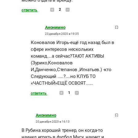
можно отдать в аренду.
2
ответить
Анонимно
23 декабря 2020 в 19:35
Коновалов Игорь-ещё год назад был в
сфере интересов нескольких
команд....а сейчас?ТАЮТ АКТИВЫ
(Зурико,Коновалов
И,Данченко,Степанов ,Игнатьев.) -кто
Следующий .....?....но КЛУБ ТО
«ЧАСТНЫЙ»ЕЩЁ ОСВОЯТ......
1
ответить
Анонимно
20 декабря 2020 в 16:13
В Рубина хороший тренер, он когда-то
научил играть в футбол Мусу, научит и