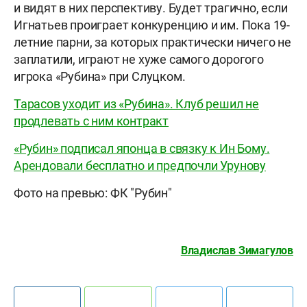
и видят в них перспективу. Будет трагично, если
Игнатьев проиграет конкуренцию и им. Пока 19-
летние парни, за которых практически ничего не
заплатили, играют не хуже самого дорогого
игрока «Рубина» при Слуцком.
Тарасов уходит из «Рубина». Клуб решил не
продлевать с ним контракт
«Рубин» подписал японца в связку к Ин Бому.
Арендовали бесплатно и предпочли Урунову
Фото на превью: ФК "Рубин"
Владислав Зимагулов