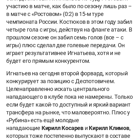
участию в матче, как было по сезону лишь раз –
в матче с «Ростовом» (0:2) в 15-м туре
чемпионата России. Костюков в этом году забил
четыре гола с игры, действуя на фланге атаки. В
прошлом сезоне он забил семь голов (все – с
игры) плюс сделал две голевые передачи. Он
играет результативнее Игнатьева, хотя и не
будет его прямым конкурентом.
Игнатьев на сегодня второй форвард, который
конкурирует за позицию с Деспотовичем.
Целенаправленно искать центрального
нападающего в клубе пока не намерены. Только
если будет какой-то доступный и яркий вариант
трансфера на рынке, что маловероятно. Плюс у
«Рубина» есть ещё молодые
нападающие
Кирилл
Косарев
и
Кирилл
Климов
,
которых тоже постепенно выпускают в составе