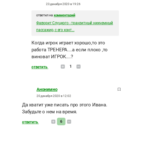
23 декабря 2020 в 19:26
ответил на
комментарий
Фаворит Слуцкого - транзитный никчемный
пассажир, с его конт...
Когда игрок играет хорошо,то это
работа ТРЕНЕРА....а если плохо ,то
виноват ИГРОК....?
1
ответить
Анонимно
20 декабря 2020 в 12:02
Да хватит уже писать про этого Ивана.
Забудьте о нем на время.
6
ответить