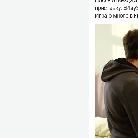
После отъезда
З
приставку: «Play
Играю много в FIF