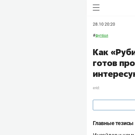
28.10 20:20
#
футбол
Как «Руб
готов про
интересу
erid:
Главные тезисы 