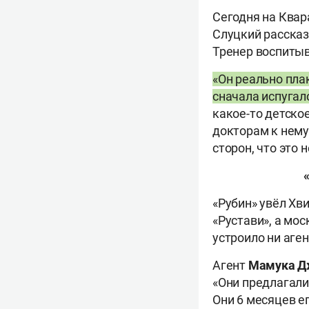
Сегодня на Квар
Слуцкий рассказ
Тренер воспитыв
«Он реально пла
сначала испугал
какое-то детско
докторам к нему
сторон, что это 
«Рубин» увёл Хви
«Рустави», а мос
устроило ни аген
Агент
Мамука
Д
«Они предлагали
Они 6 месяцев е