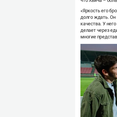
что Хвича – бол
«Яркость его бро
долго ждать. Он
качества. У него
делает через ед
многие представ