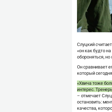
Слуцкий считает,
«он как будто на
обороняться, но 
Он сравнивает е
который сегодня
«Хвича тоже бол
интерес. Тренер
– отмечает Слуц
остановить: мен
качества, котор