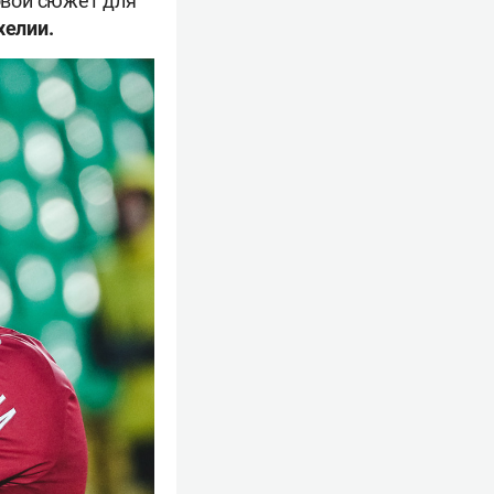
овой сюжет для
хелии.