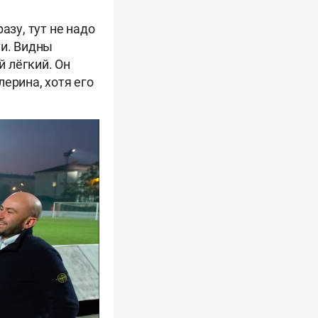
азу, тут не надо
ти. Видны
й лёгкий. Он
ерина, хотя его