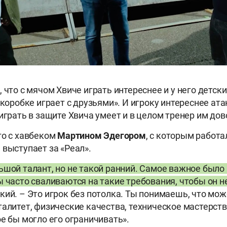
 что с мячом Хвиче играть интереснее и у него детск
 коробке играет с друзьями». И игроку интереснее ат
играть в защите Хвича умеет и в целом тренер им дов
го с хавбеком
Мартином Эдегором
, с которым работал
 выступает за «Реал».
ьшой талант, но не такой ранний. Самое важное было 
ы часто сваливаются на такие требования, чтобы он н
кий. – Это игрок без потолка. Ты понимаешь, что мож
талитет, физические качества, техническое мастерств
ое бы могло его ограничивать».