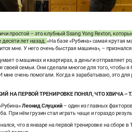
ичи простой – это клубный Ssang Yong Rexton, которы
 десяти лет назад.
«На базе «Рубина» самая крутая м
ится мне. У него очень быстрая машина», – признался
умает о машинах и квартирах, а деньги отправляет ро
 своей семьи. Они сделали многое для того, чтобы я 
И мне очень помогали. Когда я зарабатываю, это для 
ИЙ НА ПЕРВОЙ ТРЕНИРОВКЕ ПОНЯЛ, ЧТО ХВИЧА – 
«Рубина»
Леонид Слуцкий
– один из главных факторов
ба. При нём грузин стал играть чаще и гораздо резул
ался, что в январе на первой тренировке на сборе в 