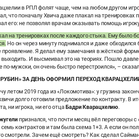
ацхелии в РПЛ фолят чаще, чем на любом другом игро
ал, что поначалу Хвича даже плакал на тренировках 
ал его: не позволял врачам оказывать помощь игроку
кал на тренировках после каждого стыка. Ему было бо
ся.
Но он через минуту поднимался и даже обходился 
е проявление. Я делал ему замечания в жёсткой форм
 выходить. И высмеивал это на теориях. Пошло давле
не по-мужски, он очень быстро перестроился», – сказа
«РУБИН» ЗА ДЕНЬ ОФОРМИЛ ПЕРЕХОД КВАРАЦХЕЛИ
чу летом 2019 года из «Локомотива»: у грузина закон
квичи долго готовили предложение по контракту. В ит
та, ни игрока, ни его отца
Бадри Кварацхелию
.
жугели
признался, что почти месяц вёл переговоры с
 семь контрактов и там была схема 1+3. А если он по
го смотрели. Зачем ещё смотреть? Как сделал Сайма