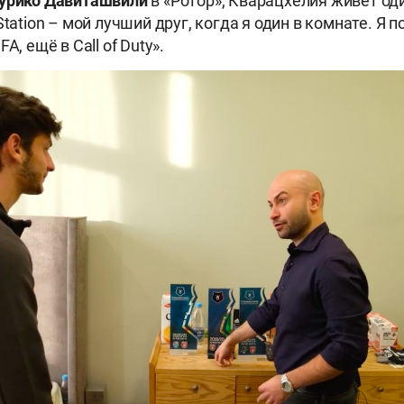
урико
Давиташвили
в «Ротор», Кварацхелия живёт оди
Station – мой лучший друг, когда я один в комнате. Я 
A, ещё в Call of Duty».