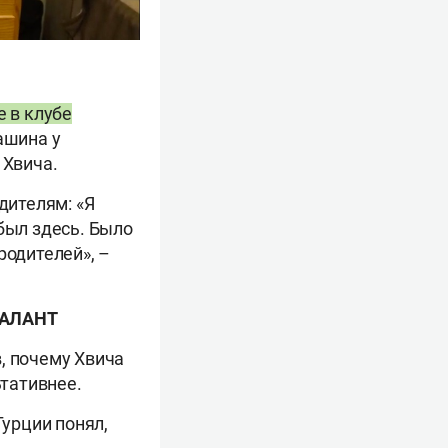
е в клубе
ашина у
 Хвича.
дителям: «Я
был здесь. Было
родителей», –
ТАЛАНТ
, почему Хвича
ьтативнее.
Турции понял,