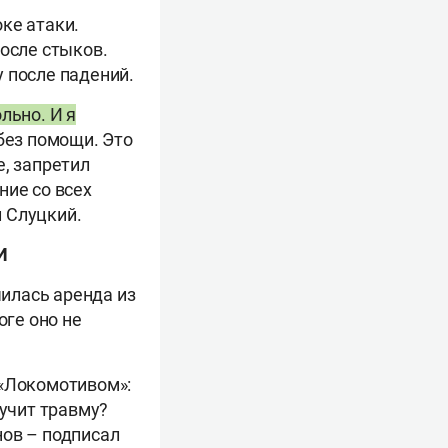
ке атаки.
после стыков.
 после падений.
льно. И я
без помощи. Это
е, запретил
ние со всех
л Слуцкий.
И
чилась аренда из
оге оно не
 «Локомотивом»:
лучит травму?
нов – подписал