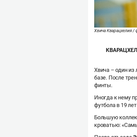
Хвича Кварацхелия / 
КВАРАЦХЕЛ
Хвича – один из
базе. После тре
финты.
Иногда к нему п
футбола в 19 лет
Большую коллекц
кроватью: «Самы