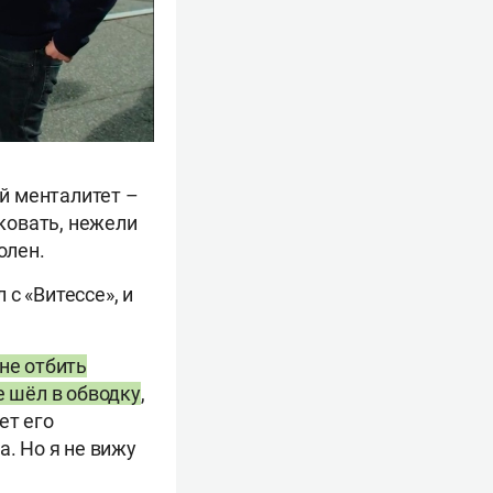
ий менталитет –
аковать, нежели
олен.
 с «Витессе», и
не отбить
е шёл в обводку
,
ет его
а. Но я не вижу