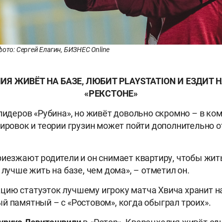
фото: Сергей Елагин, БИЗНЕС Online
ИЯ ЖИВЁТ НА БАЗЕ, ЛЮБИТ PLAYSTATION И ЕЗДИТ 
«РЕКСТОНЕ»
 лидеров «Рубина», но живёт довольно скромно – в ко
нировок и теории грузин может пойти дополнительно 
риезжают родители и он снимает квартиру, чтобы жить
 лучше жить на базе, чем дома», – отметил он.
ию статуэток лучшему игроку матча Хвича хранит на
й памятный – с «Ростовом», когда обыграл троих».