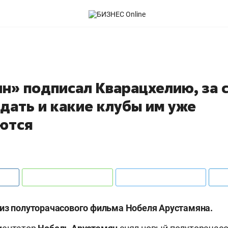
ин» подписал Кварацхелию, за 
дать и какие клубы им уже
ются
из полуторачасового фильма Нобеля Арустамяна.