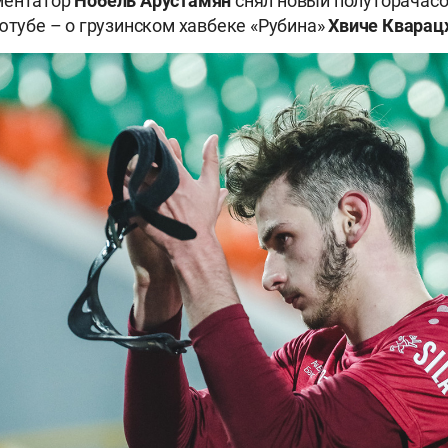
ментатор
Нобель Арустамян
снял новый полуторачас
 ютубе – о грузинском хавбеке «Рубина»
Хвиче Кварац