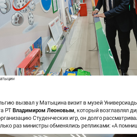
Матыцин
ьгию вызвал у Матыцина визит в музей Универсиады
та РТ
Владимиром
Леоновым
, который возглавлял д
рганизацию Студенческих игр, он долго рассматрив
олько раз министры обменялись репликами: «А помни