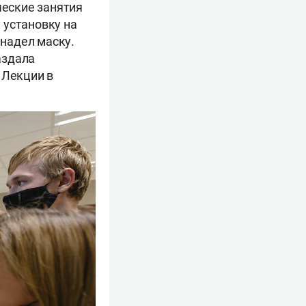
ческие занятия
 установку на
 надел маску.
аздала
 Лекции в