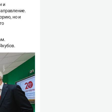
и и
направление.
орию, но и
го
ам.
Якубов.