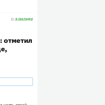
в закладки
: отметил
е,