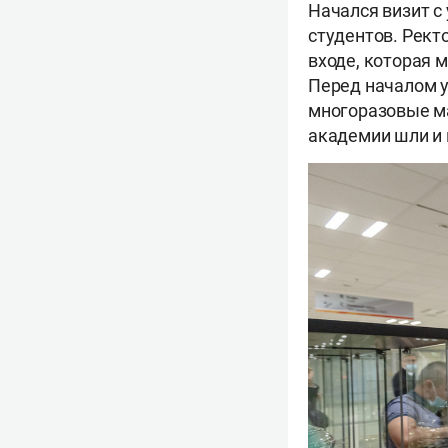
Начался визит с
студентов. Рект
входе, которая м
Перед началом у
многоразовые ма
академии шли и 