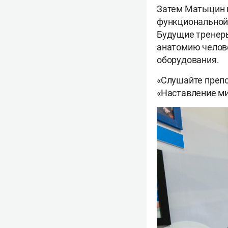
Затем Матыцин п
функциональной 
Будущие тренеры
анатомию челов
оборудования.
«Слушайте препо
«Наставление ми