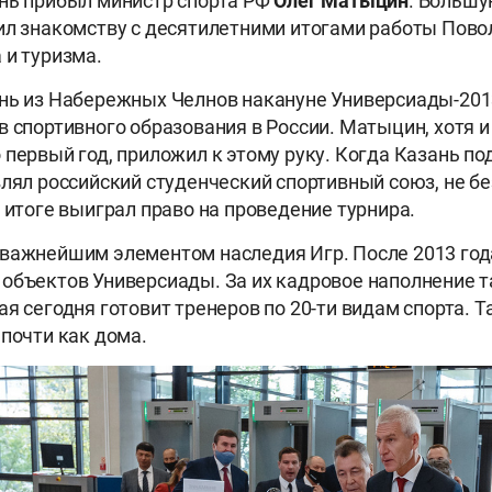
нь прибыл министр спорта РФ
Олег
Матыцин
. Большу
ил знакомству с десятилетними итогами работы Пов
 и туризма.
нь из Набережных Челнов накануне Универсиады-2013
в спортивного образования в России. Матыцин, хотя и
 первый год, приложил к этому руку. Когда Казань по
влял российский студенческий спортивный союз, не б
в итоге выиграл право на проведение турнира.
важнейшим элементом наследия Игр. После 2013 года
объектов Универсиады. За их кадровое наполнение 
ая сегодня готовит тренеров по 20-ти видам спорта. 
 почти как дома.