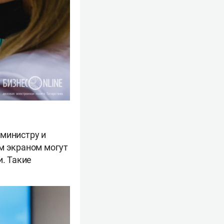
 министру и
ым экраном могут
и. Такие