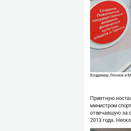
Владимир Леонов и 
Приятную ностал
министром спор
отвечавшую за о
2013 года. Неск