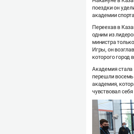
Накануне в Каза
поездки он удел
академии спорта
Переехав в Каза
одним из лидеро
министра только
Игры, он возгла
которого город 
Академия стала 
перешли восемь 
академия, котор
чувствовал себя