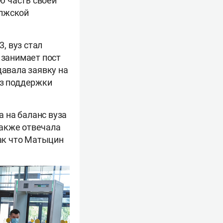
ю часть своей
олжской
, вуз стал
 занимает пост
давала заявку на
ез поддержки
 на баланс вуза
также отвечала
Так что Матыцин