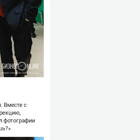
. Вместе с
ирекцию,
ал фотографии
шь?»