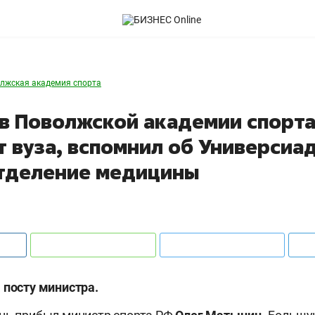
лжская академия спорта
в Поволжской академии cпорта
 вуза, вспомнил об Универсиад
тделение медицины
 посту министра.