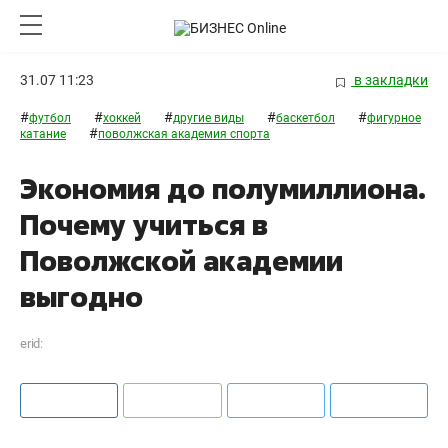
31.07 11:23
в закладки
#
#
#
#
#
футбол
хоккей
другие виды
баскетбол
фигурное
#
катание
поволжская академия спорта
Экономия до полумиллиона.
Почему учиться в
Поволжской академии
выгодно
erid: