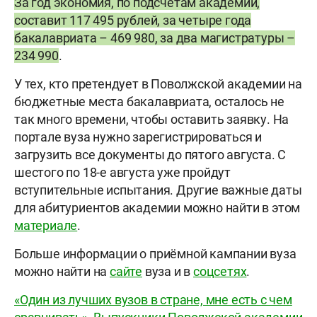
За год экономия, по подсчётам академии,
составит 117 495 рублей, за четыре года
бакалавриата – 469 980, за два магистратуры –
234 990
.
У тех, кто претендует в Поволжской академии на
бюджетные места бакалавриата, осталось не
так много времени, чтобы оставить заявку. На
портале вуза нужно зарегистрироваться и
загрузить все документы до пятого августа. С
шестого по 18-е августа уже пройдут
вступительные испытания. Другие важные даты
для абитуриентов академии можно найти в этом
материале
.
Больше информации о приёмной кампании вуза
можно найти на
сайте
вуза и в
соцсетях
.
«Один из лучших вузов в стране, мне есть с чем