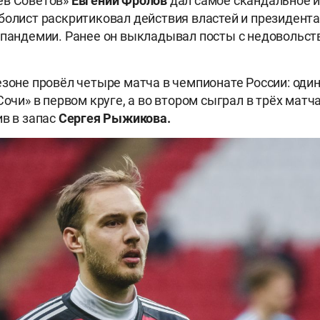
ев Советов»
Евгений Фролов
дал самое скандальное 
болист раскритиковал действия властей и президент
 пандемии. Ранее он выкладывал посты с недовольст
езоне провёл четыре матча в чемпионате России: оди
Сочи» в первом круге, а во втором сыграл в трёх матч
ив в запас
Сергея Рыжикова.