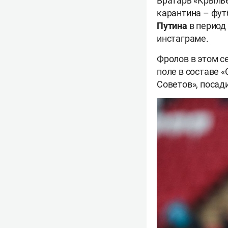
Вратарь «Крыль
карантина – фут
Путина
в период
инстаграме.
Фролов в этом с
поле в составе «
Советов», посад