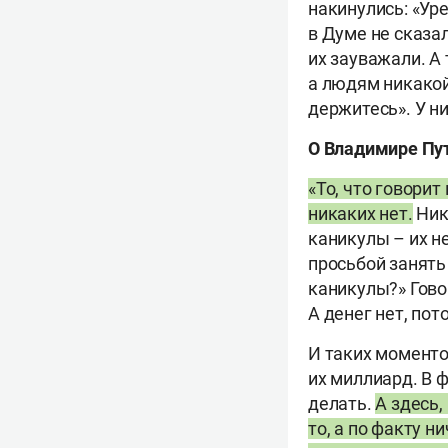
накинулись: «Уре
в Думе не сказал
их зауважали. А 
а людям никакой 
держитесь». У ни
О Владимире Пу
«То, что говорит
никаких нет.
Ник
каникулы – их не
просьбой занять
каникулы?» Гово
А денег нет, пот
И таких моментов
их миллиард. В 
делать.
А здесь,
то, а по факту н