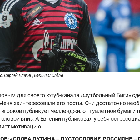
о: Сергей Елагин, БИЗНЕС Online
овым для своего ютуб-канала «Футбольный Биги» сд
«Меня заинтересовали его посты. Они достаточно нео
ь игроков публикует челленджи: от туалетной бумаги 
головой вниз. А Евгений публиковал у себя остросоци
лист мотивацию.
ОВ: «СЛОВА ПУТИНА – ПУСТОСЛОВИЕ, РОССИЯНЕ – 