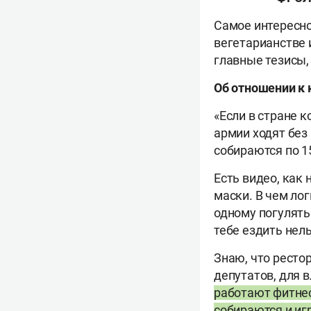
Самое интересно
вегетарианстве 
главные тезисы,
Об отношении к 
«Если в стране 
армии ходят без
собираются по 1
Есть видео, как
маски. В чем лог
одному погулять
тебе ездить нель
Знаю, что ресто
депутатов, для 
работают фитнес
собираются и иг