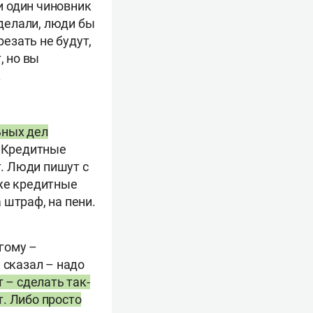
ни один чиновник
сделали, люди бы
резать не будут,
, но вы
.
ьных дел
. Кредитные
т. Люди пишут с
 же кредитные
 штраф, на пени.
угому –
 сказал – надо
 – сделать так-
т. Либо просто