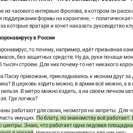
е из часового интервью Фролова, в котором он расск
и поддержании формы на карантине, – политическая 
 за которые вратаря и хочет наказать руководство кл
коронавирусу в России
коронавирус, то почему, например, идёт призывная ка
 масок, без защитных средств. Ну да, руки почаще мо
5 тысяч строем. Для них почему-то нет никакого коро
 на Пасху прихожане, прикладываясь к иконам друг за
ика? В церковь ходить можно, в армии всё можно, а в
 нельзя. В метро можно ездить, а на своем личном а
зя. Где логика?
раны работают для своих, несмотря на запреты. Для 
власть имущих.
По блату, по знакомству всё работает.
-центры. Знаю, что работает одна ледовая площадка
рают в хоккей
. Никакого коронавируса для них нет».