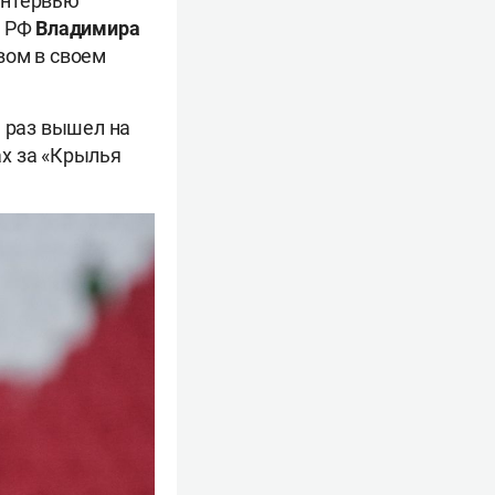
интервью
а РФ
Владимира
вом в своем
н раз вышел на
ах за «Крылья