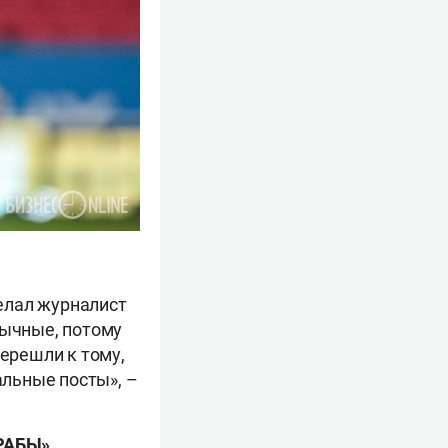
елал журналист
бычные, потому
перешли к тому,
альные посты», –
РАБЫ»