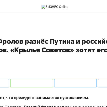
Фролов разнёс Путина и россий
ов. «Крылья Советов» хотят ег
ет, что президент занимается пустословием.