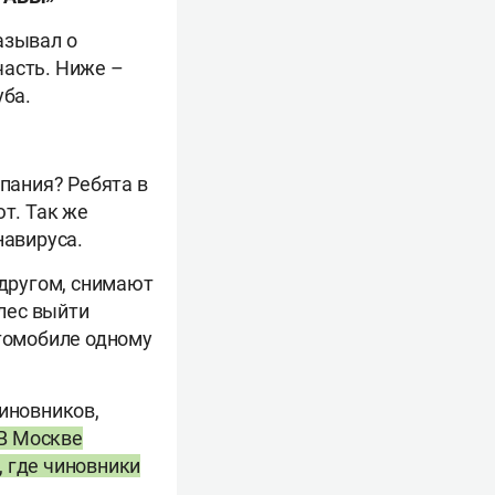
азывал о
часть. Ниже –
уба.
мпания? Ребята в
ют. Так же
навируса.
 другом, снимают
 лес выйти
втомобиле одному
чиновников,
 В Москве
, где чиновники