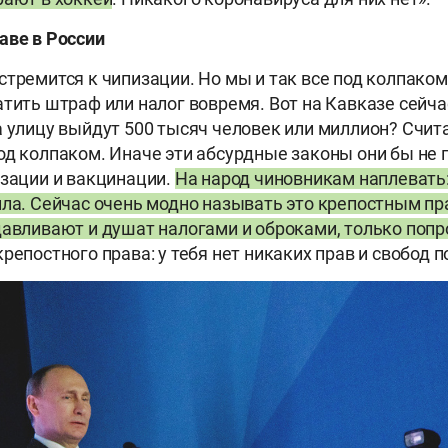
аве в России
стремится к чипизации. Но мы и так все под колпаком
атить штраф или налог вовремя. Вот на Кавказе сейча
а улицу выйдут 500 тысяч человек или миллион? Счита
од колпаком. Иначе эти абсурдные законы они бы не 
изации и вакцинации.
На народ чиновникам наплевать
ила. Сейчас очень модно называть это крепостным п
давливают и душат налогами и оброками, только попр
репостного права: у тебя нет никаких прав и свобод по