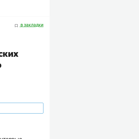
в закладки
ских
о