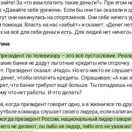
зайте! За что вам платить такие деньги?». При этом 
: «Давайте себе урежем». Если бы они так сказали и 
тут они накинулись на спортсменов. Они себе ничего у
помощи. Власть на нас «забьёт» и скажет: «Денег нет
х на всё для себя деньги есть. Для людей нет ничего»
тине
 президент по телевизору – это всё пустословие. Реал
акие банки не дадут льготные кредиты или отсрочку
т. Президент сказал: «Надо». Но его никто не слушае
 денег, чтобы оплатить кредиты. Спрашиваю: «А как
рят, что банки требуют ещё больше. Ты попадаешь на
ому что нет работы. И что делать?
, когда президент говорит одно, а в жизни все по-др
футболе команда слушает своего лидера, если капитан
 когда президент России, национальный лидер говорит
ичего не делают, он либо не лидер, либо его не уважаю