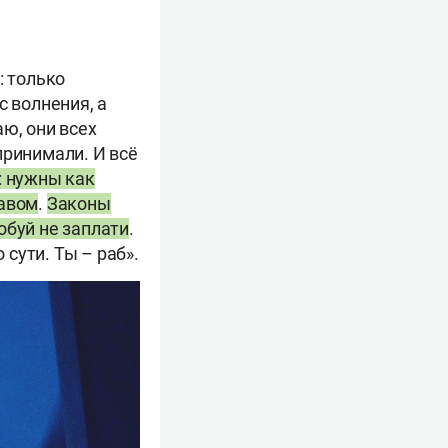
: только
с волнения, а
ю, они всех
принимали. И всё
: нужны как
равом
.
Законы
обуй не заплати
.
 сути. Ты – раб».