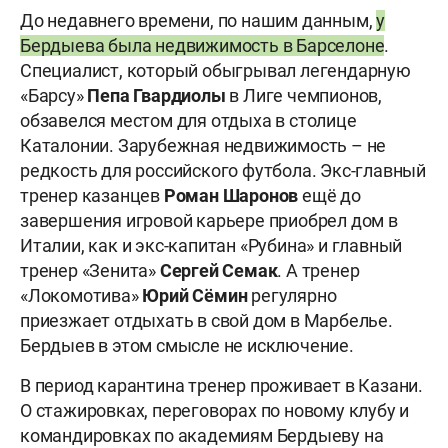
До недавнего времени, по нашим данным,
у
Бердыева была недвижимость в Барселоне
.
Специалист, который обыгрывал легендарную
«Барсу»
Пепа
Гвардиолы
в Лиге чемпионов,
обзавелся местом для отдыха в столице
Каталонии. Зарубежная недвижимость – не
редкость для российского футбола. Экс-главный
тренер казанцев
Роман Шаронов
ещё до
завершения игровой карьере приобрел дом в
Италии, как и экс-капитан «Рубина» и главный
тренер «Зенита»
Сергей
Семак
. А тренер
«Локомотива»
Юрий Сёмин
регулярно
приезжает отдыхать в свой дом в Марбелье.
Бердыев в этом смысле не исключение.
В период карантина тренер проживает в Казани.
О стажировках, переговорах по новому клубу и
командировках по академиям Бердыеву на