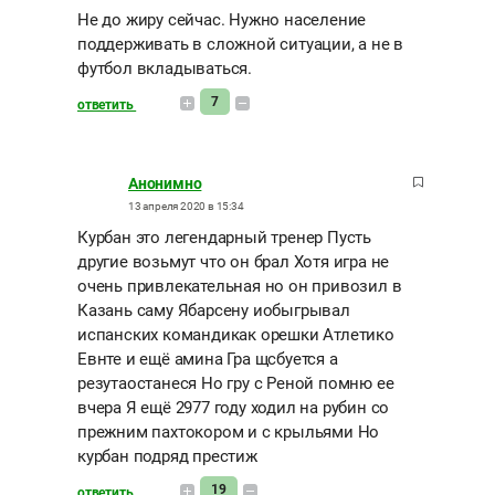
Не до жиру сейчас. Нужно население
поддерживать в сложной ситуации, а не в
футбол вкладываться.
7
ответить
Анонимно
13 апреля 2020 в 15:34
Курбан это легендарный тренер Пусть
другие возьмут что он брал Хотя игра не
очень привлекательная но он привозил в
Казань саму Ябарсену иобыгрывал
испанских командикак орешки Атлетико
Евнте и ещё амина Гра щсбуется а
резутаостанеся Но гру с Реной помню ее
вчера Я ещё 2977 году ходил на рубин со
прежним пахтокором и с крыльями Но
курбан подряд престиж
19
ответить