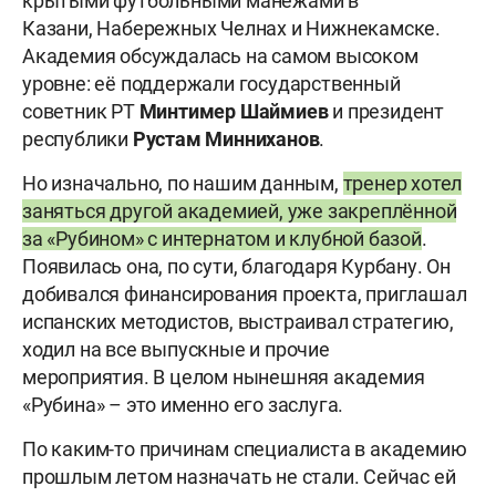
крытыми футбольными манежами в
Казани, Набережных Челнах и Нижнекамске.
Академия обсуждалась на самом высоком
уровне: её поддержали государственный
советник РТ
Минтимер
Шаймиев
и президент
республики
Рустам
Минниханов
.
Но изначально, по нашим данным,
тренер хотел
заняться другой академией, уже закреплённой
за «Рубином» с интернатом и клубной базой
.
Появилась она, по сути, благодаря Курбану. Он
добивался финансирования проекта, приглашал
испанских методистов, выстраивал стратегию,
ходил на все выпускные и прочие
мероприятия. В целом нынешняя академия
«Рубина» – это именно его заслуга.
По каким-то причинам специалиста в академию
прошлым летом назначать не стали. Сейчас ей