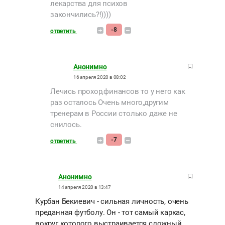
лекарства для психов
закончились?!))))
-8
ответить
Анонимно
16 апреля 2020 в 08:02
Лечись прохор,финансов то у него как
раз осталось Очень много,другим
тренерам в России столько даже не
снилось.
-7
ответить
Анонимно
14 апреля 2020 в 13:47
Курбан Бекиевич - сильная личность, очень
преданная футболу. Он - тот самый каркас,
вокруг которого выстраивается сложный