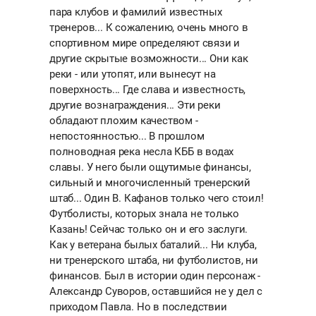
пара клубов и фамилий известных
тренеров... К сожалению, очень много в
спортивном мире определяют связи и
другие скрытые возможности... Они как
реки - или утопят, или вынесут на
поверхность... Где слава и известность,
другие вознаграждения... Эти реки
обладают плохим качеством -
непостоянностью... В прошлом
полноводная река несла КББ в водах
славы. У него были ощутимые финансы,
сильный и многочисленный тренерский
штаб... Один В. Кафанов только чего стоил!
Футболисты, которых знала не только
Казань! Сейчас только он и его заслуги.
Как у ветерана былых баталий... Ни клуба,
ни тренерского штаба, ни футболистов, ни
финансов. Был в истории один персонаж -
Александр Суворов, оставшийся не у дел с
приходом Павла. Но в последствии