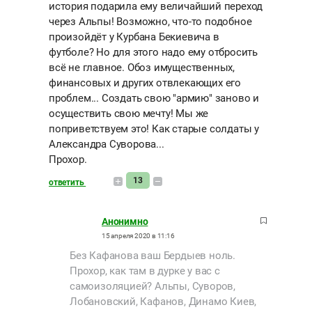
история подарила ему величайший переход
через Альпы! Возможно, что-то подобное
произойдёт у Курбана Бекиевича в
футболе? Но для этого надо ему отбросить
всё не главное. Обоз имущественных,
финансовых и других отвлекающих его
проблем... Создать свою "армию" заново и
осуществить свою мечту! Мы же
поприветствуем это! Как старые солдаты у
Александра Суворова...
Прохор.
13
ответить
Анонимно
15 апреля 2020 в 11:16
Без Кафанова ваш Бердыев ноль.
Прохор, как там в дурке у вас с
самоизоляцией? Альпы, Суворов,
Лобановский, Кафанов, Динамо Киев,