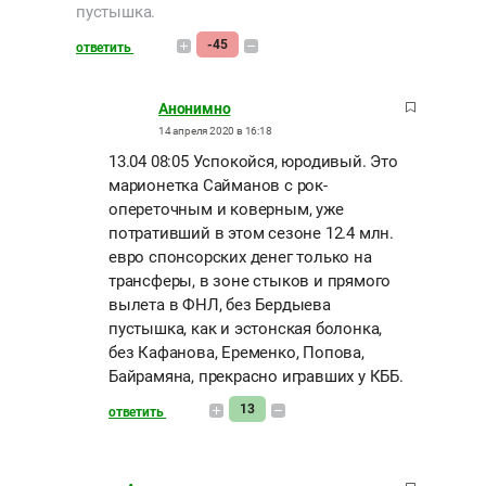
пустышка.
-45
ответить
Анонимно
14 апреля 2020 в 16:18
13.04 08:05 Успокойся, юродивый. Это
марионетка Сайманов с рок-
опереточным и коверным, уже
потративший в этом сезоне 12.4 млн.
евро спонсорских денег только на
трансферы, в зоне стыков и прямого
вылета в ФНЛ, без Бердыева
пустышка, как и эстонская болонка,
без Кафанова, Еременко, Попова,
Байрамяна, прекрасно игравших у КББ.
13
ответить