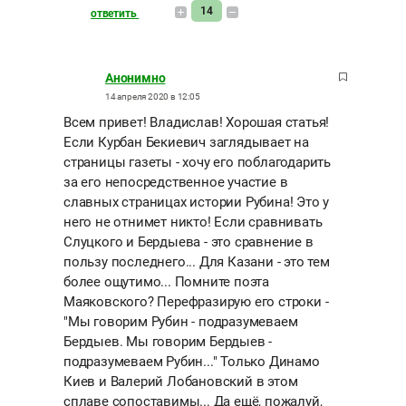
14
ответить
Анонимно
14 апреля 2020 в 12:05
Всем привет! Владислав! Хорошая статья!
Если Курбан Бекиевич заглядывает на
страницы газеты - хочу его поблагодарить
за его непосредственное участие в
славных страницах истории Рубина! Это у
него не отнимет никто! Если сравнивать
Слуцкого и Бердыева - это сравнение в
пользу последнего... Для Казани - это тем
более ощутимо... Помните поэта
Маяковского? Перефразирую его строки -
"Мы говорим Рубин - подразумеваем
Бердыев. Мы говорим Бердыев -
подразумеваем Рубин..." Только Динамо
Киев и Валерий Лобановский в этом
сплаве сопоставимы... Да ещё, пожалуй,