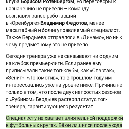
клуба
Борисом
Ротенбергом
, но переговоры к
назначению не привели – команду
возглавил ранее работавший
в «Оренбурге»
Владимир
Федотов
, менее
масштабный и более управляемый специалист.
Также Бердыева отправляли в «Динамо», но ни к
чему предметному это не привело.
Сегодня тренера уже не связывают ни с одним
из клубов премьер-лиги. Если ранее ему
приписывали такие топ-клубы, как «Спартак»,
«Зенит», «Локомотив», то в прошлом году им
интересовались уже на уровне ниже. Причина не
только в том, что после двух непростых сезонов
с «Рубином» Бердыев растерял статус топ-
тренера, гарантирующего результат.
Специалисту не хватает влиятельной поддержки
в футбольных кругах. Её он лишился после ухода