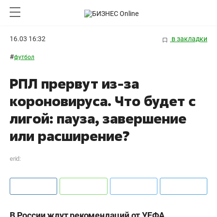
16.03 16:32
в закладки
#
футбол
РПЛ прервут из-за
короновируса. Что будет с
лигой: пауза, завершение
или расширение?
erid:
В России ждут рекомендаций от УЕФА
.