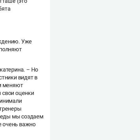
тташе (это
бята
ждению. Уже
ыполняют
катерина. – Но
стники видят в
ни меняют
 свои оценки
ринимали
 тренеры
среды мы создаем
е очень важно