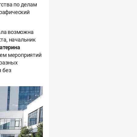
тства по делам
графический
тала возможна
та, начальник
атерина
ием мероприятий
 разных
я без