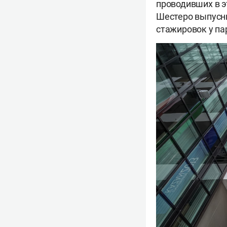
проводивших в э
Шестеро выпусн
стажировок у па