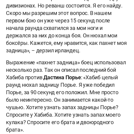
дивизионах. Но реванш состоится. Я его найду.
Скоро мы разрешим этот вопрос. В нашем
первом бою он уже через 15 секунд после
начала раунда схватился за мои ноги и
держался за них до конца боя. Он нюхал мои
боксёры. Кажется, ему нравится, как пахнет моя
задница», – дерзил ирландец.
Выражение «пахнет задница» боец использовал
несколько раз. Так он описал последний бой
Хабиба против
Дастина Порье
: «Хабиб целый
раунд нюхал задницу Порье. Я уже победил
Порье, за 90 секунд его положил. Мне просто
было неинтересно. Он занимается какой-то
чушью. Хотите узнать запах задницы Порье?
Спросите у Хабиба. Хотите узнать запах моего
кулака? Спросите его брата и двоюродного
брата».