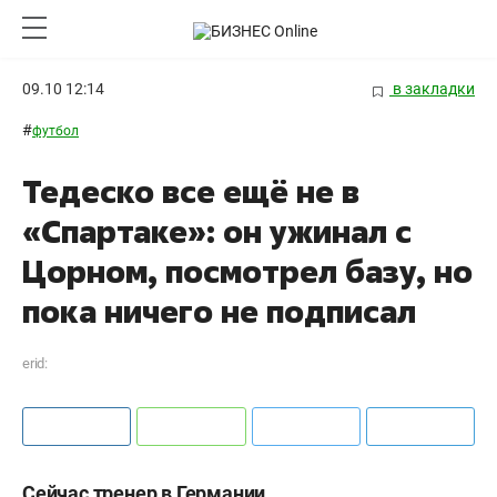
09.10 12:14
в закладки
#
футбол
Тедеско все ещё не в
«Спартаке»: он ужинал с
Цорном, посмотрел базу, но
пока ничего не подписал
erid:
Сейчас тренер в Германии.