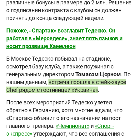
различные бонусы в размере до 2 млн. Решение
о подписании контракта с клубом он должен
принять до конца следующей недели.
Похоже, «Спартак» возглавит Тедеско. Он
работал в «Мерседесе», знает пять языков и
носит прозвище Хамелеон
В Москве Тедеско побывал на стадионе,
осмотрел базу клуба, а также поужинал с
генеральным директором
Томасом Цорном
. По
нашим данным,
встреча прошла в стейк-хаусе
Chef рядом с гостиницей «Украина»
.
После всех мероприятий Тедеско улетел
обратно в Германию, хотя многие ждали, что
«Спартак» объявит о его назначении на пост
главного тренера.
«Чемпионат»
и
«Спорт-
экспресс»
утверждают, что все соглашения с