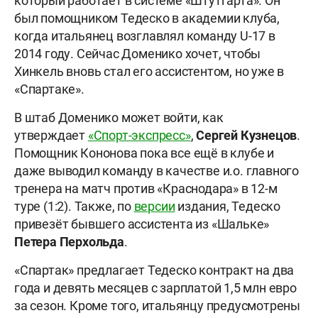
который работает в системе «Штутгарта». Он
был помощником Тедеско в академии клуба,
когда итальянец возглавлял команду U-17 в
2014 году. Сейчас Доменико хочет, чтобы
Хинкель вновь стал его ассистентом, но уже в
«Спартаке».
В штаб Доменико может войти, как
утверждает
«Спорт-экспресс»
,
Сергей Кузнецов
.
Помощник Кононова пока все ещё в клубе и
даже выводил команду в качестве и.о. главного
тренера на матч против «Краснодара» в 12-м
туре (1:2). Также, по
версии
издания, Тедеско
привезёт бывшего ассистента из «Шальке»
Петера Перхольда
.
«Спартак» предлагает Тедеско контракт на два
года и девять месяцев с зарплатой 1,5 млн евро
за сезон. Кроме того, итальянцу предусмотрены