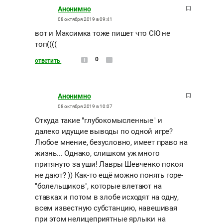
Анонимно
08 октября 2019 в 09:41
вот и Максимка тоже пишет что СЮ не
топ((((
0
ответить
Анонимно
08 октября 2019 в 10:07
Откуда такие "глубокомысленные" и
далеко идущие выводы по одной игре?
Любое мнение, безусловно, имеет право на
жизнь... Однако, слишком уж много
притянуто за уши! Лавры Шевченко покоя
не дают? )) Как-то ещё можно понять горе-
"болельщиков", которые влетают на
ставках и потом в злобе исходят на одну,
всем известную субстанцию, навешивая
при этом нелицеприятные ярлыки на