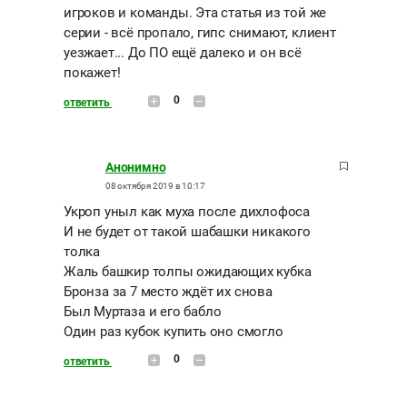
игроков и команды. Эта статья из той же
серии - всё пропало, гипс снимают, клиент
уезжает... До ПО ещё далеко и он всё
покажет!
0
ответить
Анонимно
08 октября 2019 в 10:17
Укроп уныл как муха после дихлофоса
И не будет от такой шабашки никакого
толка
Жаль башкир толпы ожидающих кубка
Бронза за 7 место ждёт их снова
Был Муртаза и его бабло
Один раз кубок купить оно смогло
0
ответить