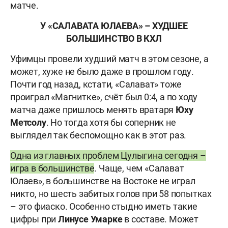
матче.
У «САЛАВАТА ЮЛАЕВА» – ХУДШЕЕ
БОЛЬШИНСТВО В КХЛ
Уфимцы провели худший матч в этом сезоне, а
может, хуже не было даже в прошлом году.
Почти год назад, кстати, «Салават» тоже
проиграл «Магнитке», счёт был 0:4, а по ходу
матча даже пришлось менять вратаря
Юху
Метсолу
. Но тогда хотя бы соперник не
выглядел так беспомощно как в этот раз.
Одна из главных проблем Цулыгина сегодня –
игра в большинстве
. Чаще, чем «Салават
Юлаев», в большинстве на Востоке не играл
никто, но шесть забитых голов при 58 попытках
– это фиаско. Особенно стыдно иметь такие
цифры при
Линусе Умарке
в составе. Может