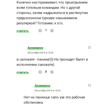
Конечно настораживает, что проигрываем
всем топовым командам. Но с другой
стороны, зачем надрываться в растянутом
предсезонном турнире называемом
регуляркой? Готовимс к п/о.
1
ответить
Анонимно
08 октября 2019 в 15:26
в саловате - паника!))) Не проходит балет в
исполнении саловата)
0
ответить
Анонимно
08 октября 2019 в 16:03
Нет не паника,в сало ухе это рабочая
обстановка