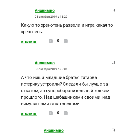
Анонимно
08 октября 2019 в 18:20
Какую то хренотень развели и игра какая то
хренотень.
0
ответить
Анонимно
08 октября 2019 в 22:01
А что наши младшие братья татарва
истерику устроили? Следели бы лучше за
откатом, за супероборонительный хоккем
прошлого. Над шабашниками своими, над
симулянтами откатовсками.
0
ответить
Анонимно