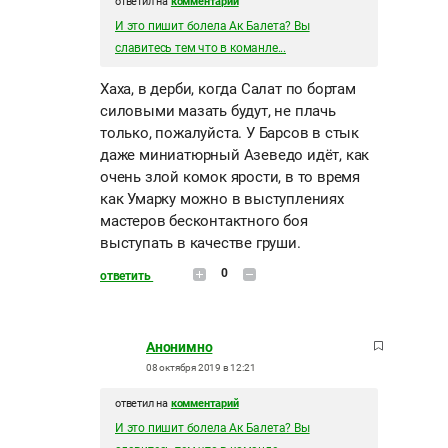
ответил на
комментарий
И это пишит болела Ак Балета? Вы
славитесь тем что в команле...
Хаха, в дерби, когда Салат по бортам
силовыми мазать будут, не плачь
только, пожалуйста. У Барсов в стык
даже миниатюрный Азеведо идёт, как
очень злой комок ярости, в то время
как Умарку можно в выступлениях
мастеров бесконтактного боя
выступать в качестве груши.
0
ответить
Анонимно
08 октября 2019 в 12:21
ответил на
комментарий
И это пишит болела Ак Балета? Вы