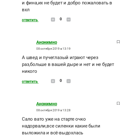
и фина,их не будет и добро пожаловать в
вхл
0
ответить
Анонимно
08 октября 2019 в 13:19
А швед и пучеглазый играют через
раз,больше в вашей дыре и нет и не будет
никого
0
ответить
Анонимно
08 октября 2019 в 13:28
Сало вато уже на старте очко
надорвали,все силенки какие были
выложила и всё-выдохлась