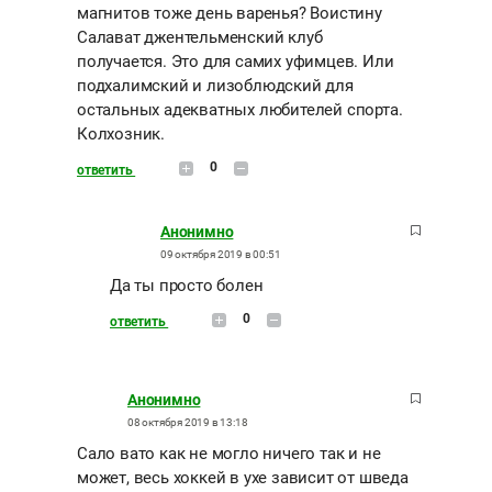
магнитов тоже день варенья? Воистину
Салават джентельменский клуб
получается. Это для самих уфимцев. Или
подхалимский и лизоблюдский для
остальных адекватных любителей спорта.
Колхозник.
0
ответить
Анонимно
09 октября 2019 в 00:51
Да ты просто болен
0
ответить
Анонимно
08 октября 2019 в 13:18
Сало вато как не могло ничего так и не
может, весь хоккей в ухе зависит от шведа