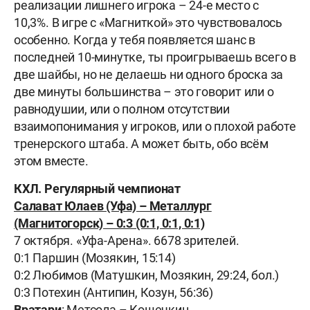
реализации лишнего игрока – 24-е место с
10,3%. В игре с «Магниткой» это чувствовалось
особенно. Когда у тебя появляется шанс в
последней 10-минутке, ты проигрываешь всего в
две шайбы, но не делаешь ни одного броска за
две минуты большинства – это говорит или о
равнодушии, или о полном отсутствии
взаимопонимания у игроков, или о плохой работе
тренерского штаба. А может быть, обо всём
этом вместе.
КХЛ. Регулярный чемпионат
Салават Юлаев (Уфа) – Металлург
(Магнитогорск) – 0:3 (0:1, 0:1, 0:1)
7 октября. «Уфа-Арена». 6678 зрителей.
0:1 Паршин (Мозякин, 15:14)
0:2 Любимов (Матушкин, Мозякин, 29:24, бол.)
0:3 Потехин (Антипин, Козун, 56:36)
Вратари
: Метсола – Кошечкин