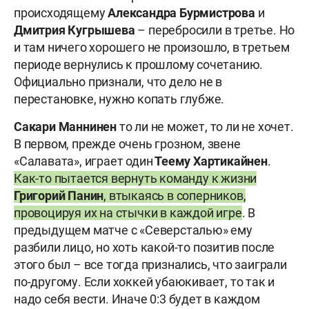
происходящему
Александра Бурмистрова
и
Дмитрия Кугрышева
– перебросили в третье. Но
и там ничего хорошего не произошло, в третьем
периоде вернулись к прошлому сочетанию.
Официально признали, что дело не в
перестановке, нужно копать глубже.
Сакари Маннинен
то ли не может, то ли не хочет.
В первом, прежде очень грозном, звене
«Салавата», играет один
Теему Хартикайнен
.
Как-то пытается вернуть команду к жизни
Григорий Панин
, втыкаясь в соперников,
провоцируя их на стычки в каждой игре
. В
предыдущем матче с «Северсталью» ему
разбили лицо, но хоть какой-то позитив после
этого был – все тогда признались, что заиграли
по-другому. Если хоккей убаюкивает, то так и
надо себя вести. Иначе 0:3 будет в каждом