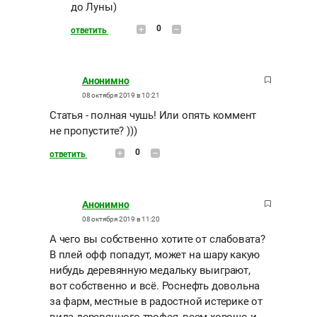
до Луны)
0
ответить
Анонимно
08 октября 2019 в 10:21
Статья - полная чушь! Или опять коммент
не пропустите? )))
0
ответить
Анонимно
08 октября 2019 в 11:20
А чего вы собственно хотите от слабовата?
В плей офф попадут, может на шару какую
нибудь деревянную медальку выиграют,
вот собственно и всё. Роснефть довольна
за фарм, местные в радостной истерике от
вида деревянного трофея, всем хорошо и