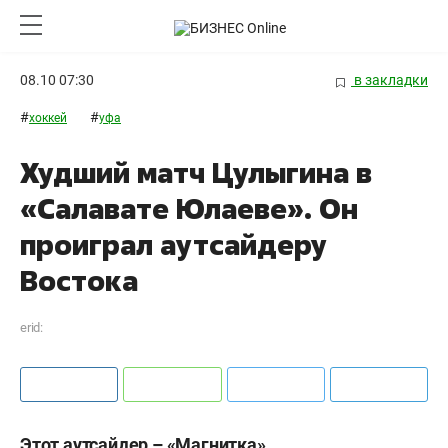
08.10 07:30
в закладки
#
#
хоккей
уфа
Худший матч Цулыгина в
«Салавате Юлаеве». Он
проиграл аутсайдеру
Востока
erid:
Этот аутсайдер – «Магнитка».