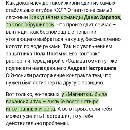
Как докатился до такой жизни один из самых
стабильных клубов КХЛ? Ответ-то не самый
сложный.
Как ушёл из команды
Данис Зарипов
,
так всё обрушилось
. Что происходит сейчас –
выглядит как беспомощные попытки
утопающего выбраться на сушу, бессмысленно
колотя по воде руками. Так и с увольнением
защитника
Пола Постмы
. Его контракт
расторгли перед игрой с «Салаватом» и тут же
подписали нападающего
Андрея Нестрашила
.
Объяснили расторжение контракта тем, что
нужен был легионер на другую позицию.
Вот только, во-первых,
у «Магнитки» была
вакансия и так – в клубе всего четыре
иностранных игрока
. А во-вторых, если тебя
может усилить Нестрашил, то у тебя
действительно проблемы.