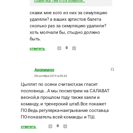
славитесь тем что в команле...
скажи мне кого из них за симуляцию
удаляли? а ваших артистов балета
сколько раз за симуляцию удалили?
хоть молчали бы, стыдно должно
быть.
0
ответить
Анонимно
08 октября 2019 в 08:43
Цыплят по осени считают,как гласит
пословица...А мы посмотрим на САЛАВАТ
весной,в прошлом году также хаяли и
команду, и тренерский штаб.Все покажет
ПО.Ведь регулярка-наигрывание состава,а
ПО-показатель всей команды и ТШ.
0
ответить