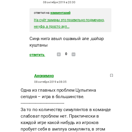
08 октября 2019 в 20:30
ответил на
комментарий
На счёт замены это правильно подмечено,
не уфа, а просто аул...
Сиңа нигә авыл ошамый әле ,шәhәр
куштаны
0
ответить
Анонимно
08 октября 2019 в 08:35
Одна из главных проблем Цулыгина
сегодня – игра в большинстве.
---------------------------------------
За то по количеству симулянтов в команде
слабоват проблем нет. Практически в
каждой игре какой нибудь из игроков
пробует себя в амплуа симулянта, в этом