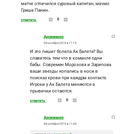
матче отличился суровый капитан, мачмо
Гриша Панин.
0
ответить
Анонимно
08 октября 2019 в 11:15
И это пишит болела Ак Балета? Вы
славитесь тем что в команле одни
бабы. Современ Морозова и Зарипова
ваши звезды копались в носи в
поисках крови при каждрм контакте.
Игроки у Ак Балета меняются а
прывички остаются.
0
ответить
Анонимно
08 октября 2019 в 11:43