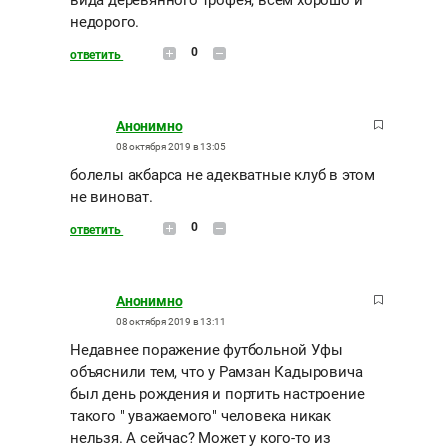
недорого.
0
ответить
Анонимно
08 октября 2019 в 13:05
болелы акбарса не адекватные клуб в этом
не виноват.
0
ответить
Анонимно
08 октября 2019 в 13:11
Недавнее поражение футбольной Уфы
объяснили тем, что у Рамзан Кадыровича
был день рождения и портить настроение
такого " уважаемого" человека никак
нельзя. А сейчас? Может у кого-то из