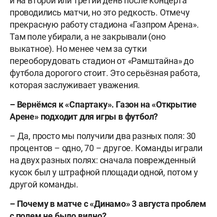
и на второй или третий день после концерта
проводились матчи, но это редкость. Отмечу
прекрасную работу стадиона «Газпром Арена».
Там поле убирали, а не закрывали (оно
выкатное). Но менее чем за сутки
переоборудовать стадион от «Рамштайна» до
футбола дорогого стоит. Это серьёзная работа,
которая заслуживает уважения.
–
Вернёмся к «Спартаку». Газон на «Открытие
Арене» подходит для игры в футбол?
– Да, просто мы получили два разных поля: 30
процентов – одно, 70 – другое. Команды играли
на двух разных полях: сначала поврежденный
кусок был у штрафной площади одной, потом у
другой команды.
–
Почему в матче с «Динамо» 3 августа проблем
с полем не было видно?