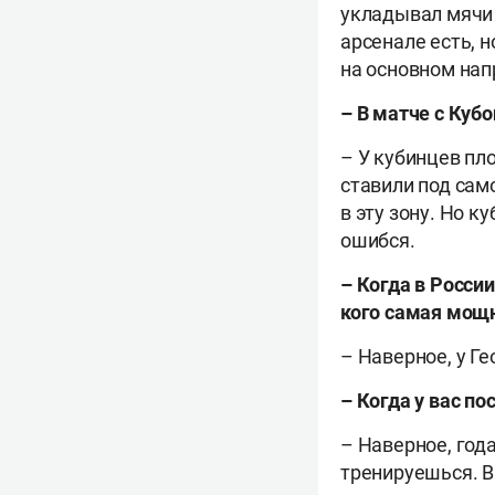
укладывал мячи и
арсенале есть, 
на основном нап
– В матче с Куб
– У кубинцев пл
ставили под сам
в эту зону. Но 
ошибся.
– Когда в Росси
кого самая мощ
– Наверное, у Ге
– Когда у вас по
– Наверное, года
тренируешься. В