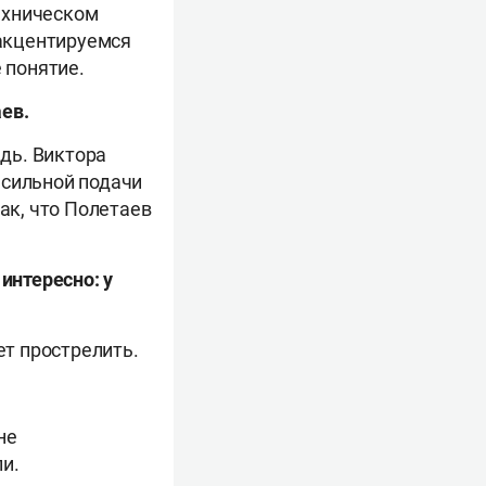
техническом
 акцентируемся
 понятие.
ев.
дь. Виктора
 сильной подачи
ак, что Полетаев
интересно: у
ет прострелить.
не
и.