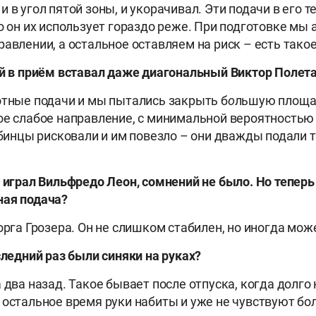
 в угол пятой зоны, и укорачивал. Эти подачи в его 
но он их использует гораздо реже. При подготовке мы
равлении, а остальное оставляем на риск – есть такое
ой в приём вставал даже диагональный Виктор Полета
отные подачи и мы пытались закрыть б
о
льшую площа
ое слабое направление, с минимальной вероятностью
кубинцы рисковали и им повезло – они дважды подали т
и играл Вильфредо Леон, сомнений не было. Но теперь 
ная подача?
орга Грозера. Он не слишком стабилен, но иногда мож
следний раз были синяки на руках?
 два назад. Такое бывает после отпуска, когда долго 
 остальное время руки набиты и уже не чувствуют бол