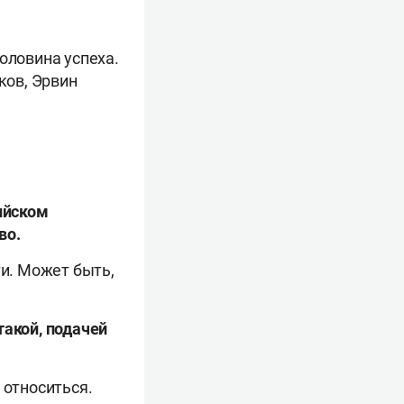
оловина успеха.
ков, Эрвин
сийском
во.
ти. Может быть,
такой, подачей
 относиться.