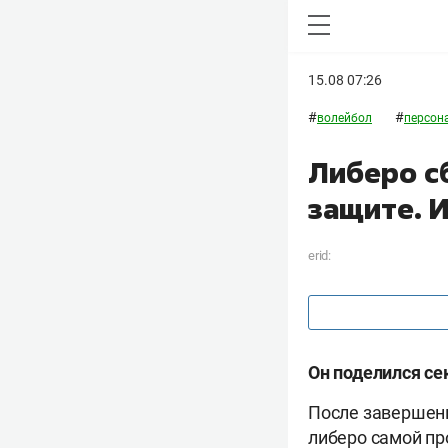
15.08 07:26
#
#
волейбол
персон
Либеро сб
защите. 
erid:
Он поделился се
После завершен
либеро самой пр