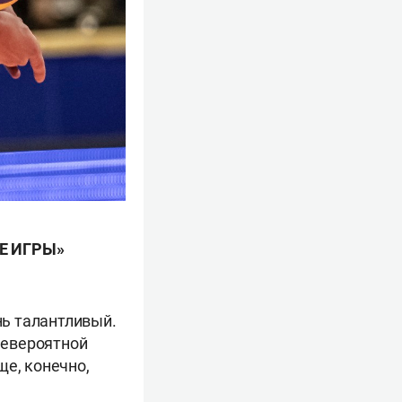
Е ИГРЫ»
ь талантливый.
 невероятной
ще, конечно,