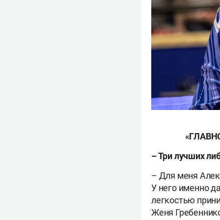
«ГЛАВН
– Три лучших ли
– Для меня Алек
У него именно д
легкостью прини
Женя Гребеннико