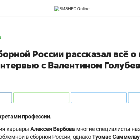
а
орной России рассказал всё о
Интервью с Валентином Голубе
кретами профессии.
ия карьеры
Алексея Вербова
многие специалисты на
облемной в сборной России, однако
Туомас Саммелв