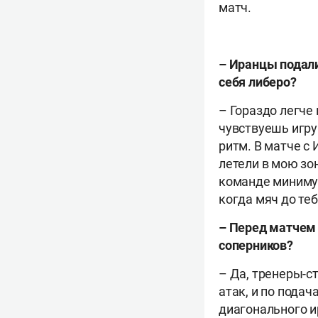
матч.
– Иранцы подали 
себя либеро?
– Гораздо легче 
чувствуешь игру
ритм. В матче с 
летели в мою зо
команде минимум
когда мяч до теб
– Перед матчем 
соперников?
– Да, тренеры-с
атак, и по пода
диагонального и