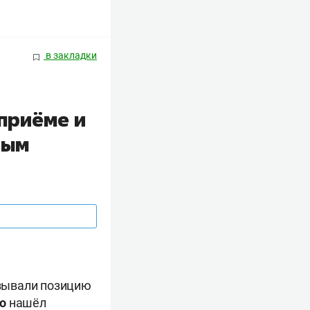
в закладки
 приёме и
вым
зывали позицию
уо
нашёл