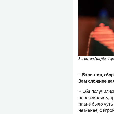
Валентин Голубев / фо
– Валентин, с
бор
Вам сложнее дал
– Оба получилис
пересекались, п
плане было чуть
не менее, с игр