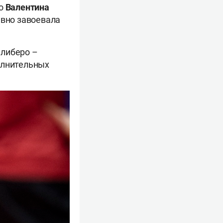
го
Валентина
авно завоевала
 либеро –
олнительных