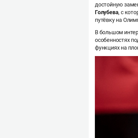
достойную замен
Голубева
, с кот
путёвку на Олим
В большом интер
особенностях по
функциях на пл