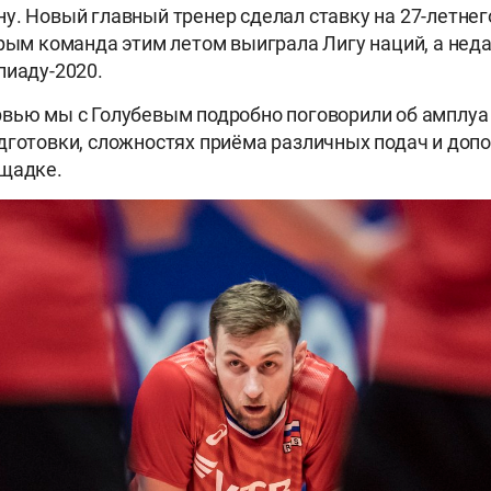
у. Новый главный тренер сделал ставку на 27-летне
орым команда этим летом выиграла Лигу наций, а нед
пиаду-2020.
вью мы с Голубевым подробно поговорили об амплуа
дготовки, сложностях приёма различных подач и доп
ощадке.