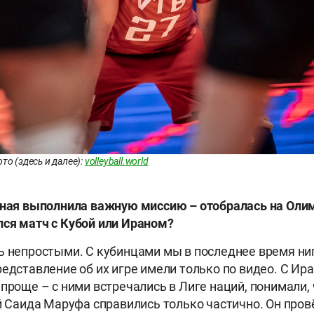
то (здесь и далее):
volleyball.world
ная выполнила важную миссию – отобралась на Олим
ся матч с Кубой или Ираном?
ь непростыми. С кубинцами мы в последнее время ни
редставление об их игре имели только по видео. С Ир
 проще – с ними встречались в Лиге наций, понимали,
ой Саида Маруфа справились только частично. Он про