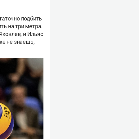
статочно подбить
ть на три метра.
Яковлев, и Ильяс
же не знаешь,