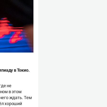
пиаду в Токио.
где не
аном в этом
 чего ждать. Тем
вёл хороший