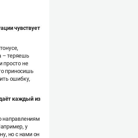
уации чувствует
тонусе,
а – теряешь
и просто не
что приносишь
ить ошибку,
одаёт каждый из
по направлениям
Например, у
у, но с нами он