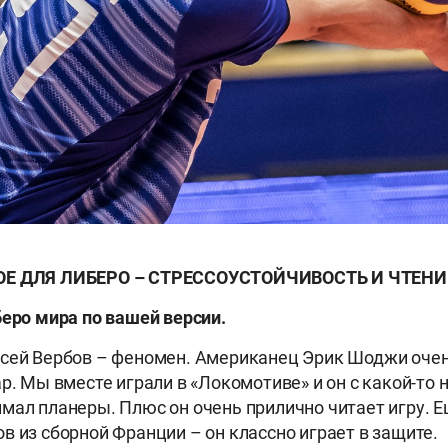
ОЕ ДЛЯ ЛИБЕРО – СТРЕССОУСТОЙЧИВОСТЬ И ЧТЕНИ
беро мира по вашей версии.
сей Вербов – феномен. Американец Эрик Шоджи очен
ар. Мы вместе играли в «Локомотиве» и он с какой-то
мал планеры. Плюс он очень прилично читает игру. Е
в из сборной Франции – он классно играет в защите.