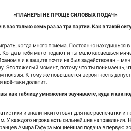
«ПЛАНЕРЫ НЕ ПРОЩЕ СИЛОВЫХ ПОДАЧ»
в вас только семь раз за три партии. Как в такой сит
играть, когда много приёма. Постоянно находишься в 
. Когда в тебя мало подают и ты мало касаешься мяч
Ираном я и в защите почти не был задействован – мяч
ну. Это тяжелый момент, потому что ты понимаешь, 
 пользы. К тому же повышается вероятность допуст
я всё-таки долетит.
вы как таблицу умножения заучиваете, куда и как п
татистики и аналитики готовят для нас распечатки и 
чам. У каждого игрока есть сильнейшие направления. 
ранцев Амира Гафура мощнейшая подача в первую зон