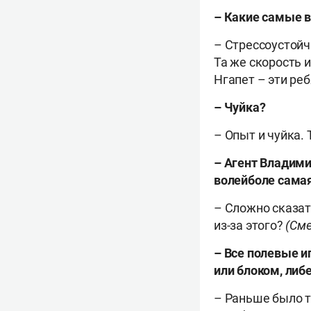
– Какие самые 
– Стрессоустойч
Та же скорость и
Нгапет – эти реб
– Чуйка?
– Опыт и чуйка.
– Агент Владими
волейболе самая
– Сложно сказат
из-за этого?
(Сме
– Все полевые и
или блоком, либ
– Раньше было т