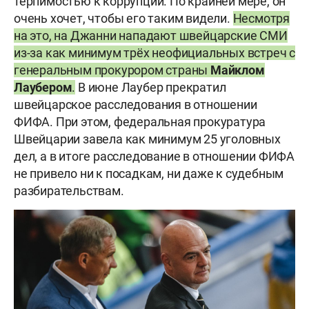
терпимостью к коррупции. По крайней мере, он
очень хочет, чтобы его таким видели.
Несмотря
на это, на Джанни нападают швейцарские СМИ
из-за как минимум трёх неофициальных встреч с
генеральным прокурором страны
Майклом
Лаубером
.
В июне Лаубер прекратил
швейцарское расследования в отношении
ФИФА. При этом, федеральная прокуратура
Швейцарии завела как минимум 25 уголовных
дел, а в итоге расследование в отношении ФИФА
не привело ни к посадкам, ни даже к судебным
разбирательствам.