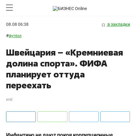
08.08 06:38
в закладки
#
футбол
Швейцария – «Кремниевая
долина спорта». ФИФА
планирует оттуда
переехать
erid:
Инфантино не дают покоя коррупционные