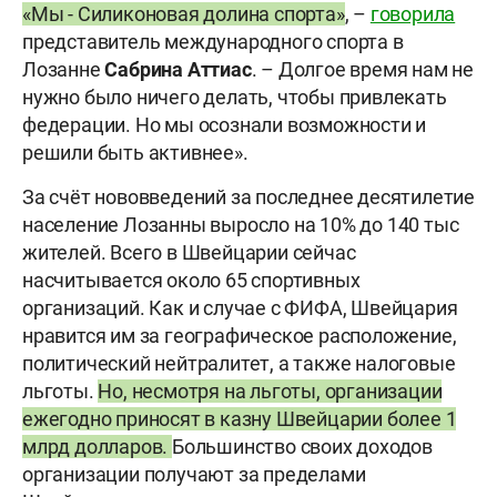
«Мы - Силиконовая долина спорта»
, –
говорила
представитель международного спорта в
Лозанне
Сабрина Аттиас
. – Долгое время нам не
нужно было ничего делать, чтобы привлекать
федерации. Но мы осознали возможности и
решили быть активнее».
За счёт нововведений за последнее десятилетие
население Лозанны выросло на 10% до 140 тыс
жителей. Всего в Швейцарии сейчас
насчитывается около 65 спортивных
организаций. Как и случае с ФИФА, Швейцария
нравится им за географическое расположение,
политический нейтралитет, а также налоговые
льготы.
Но, несмотря на льготы, организации
ежегодно приносят в казну Швейцарии более 1
млрд долларов.
Большинство своих доходов
организации получают за пределами