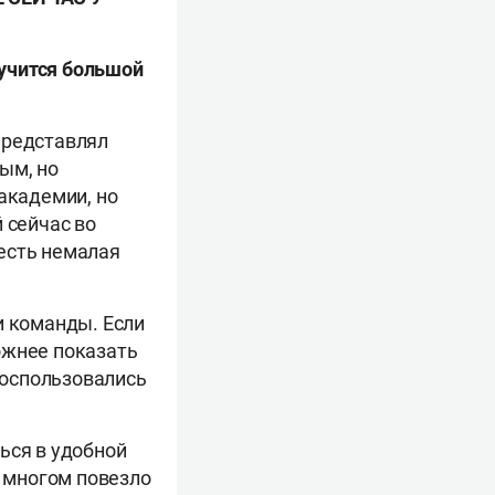
лучится большой
 представлял
ым, но
академии, но
 сейчас во
есть немалая
и команды. Если
ожнее показать
 воспользовались
ься в удобной
о многом повезло