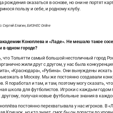
а рождения оказаться в основе, но они не портят кар
ринося пользу и себе, и родному клубу.
: Сергей Елагин, БИЗНЕС Online
 академии Коноплева и «Ладе». Не мешало такое сос
 в одном городе?
, что Тольятти самый большой нестоличный город Ро
ганично жили друг с другом, у нас была конкуренция,
нита», «Краснодара», «Рубина». Они вынуждены искать
 выезжать в Москву. Мы же постоянно создавали кон
в. Я поработал и там, и там, поэтому могу сказать, чт
ная школа для футболистов. Игроки с каждым годом 
к другому, получая новые футбольные знания в каждо
ноплёва постоянно перехватывала у нас игроков. В «Л
ав Крицюк, но кто знает, смог бы он дорасти до уровн