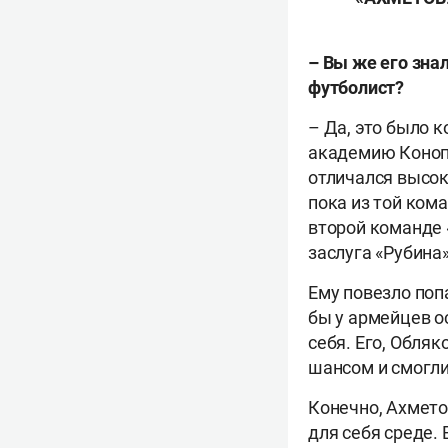
– Вы же его зна
футболист?
– Да, это было к
академию Конопл
отличался высок
пока из той ком
второй команде 
заслуга «Рубина
Ему повезло поп
бы у армейцев о
себя. Его, Обля
шансом и смогли
Конечно, Ахмето
для себя среде.