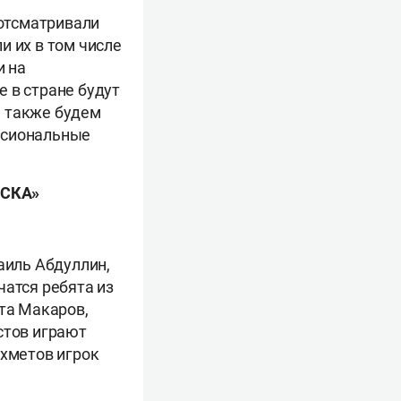
 отсматривали
и их в том числе
и на
 в стране будут
ы также будем
ссиональные
ЦСКА»
аиль Абдуллин,
чатся ребята из
та Макаров,
стов играют
Ахметов игрок