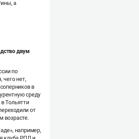
тины, а
едство двум
ссии по
 чего нет,
 соперников в
курентную среду
о в Тольятти
переходили от
м возрасте.
аде», например,
я клуба РПЛ и