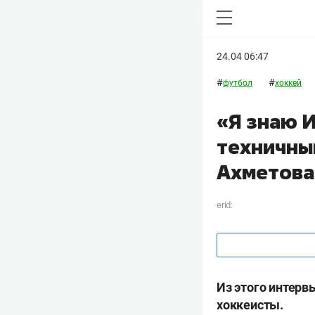
24.04 06:47
#
#
футбол
хоккей
«Я знаю И
техничны
Ахметова
erid:
Из этого интерв
хоккеисты.