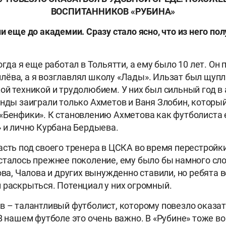
ВОСПИТАННИКОВ «РУБИНА»
ли еще до академии. Сразу стало ясно, что из него по
огда я еще работал в Тольятти, а ему было 10 лет. Он
ёва, а я возглавлял школу «Лады». Ильзат был щупл
ой техникой и трудолюбием. У них был сильный год в 
анды заиграли только Ахметов и Ваня Злобин, который
«Бенфики». К становлению Ахметова как футболиста 
» и лично Курбана Бердыева.
асть под своего тренера в ЦСКА во время перестройк
сталось прежнее поколение, ему было бы намного сл
кова, Чалова и других вынужденно ставили, но ребята
 раскрыться. Потенциал у них огромный.
в – талантливый футболист, которому повезло оказат
 В нашем футболе это очень важно. В «Рубине» тоже в