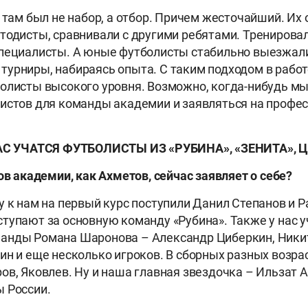
о там был не набор, а отбор. Причем жесточайший. Их
тодисты, сравнивали с другими ребятами. Тренировал
специалисты. А юные футболисты стабильно выезжал
урниры, набираясь опыта. С таким подходом в работе
олисты высокого уровня. Возможно, когда-нибудь м
истов для команды академии и заявляться на профе
АС УЧАТСЯ ФУТБОЛИСТЫ ИЗ «РУБИНА», «ЗЕНИТА», 
ов академии, как Ахметов, сейчас заявляет о себе?
у к нам на первый курс поступили Данил Степанов и Р
тупают за основную команду «Рубина». Также у нас у
анды Романа Шаронова – Александр Циберкин, Ники
ин и еще несколько игроков. В сборных разных возра
ов, Яковлев. Ну и наша главная звездочка – Ильзат 
 России.