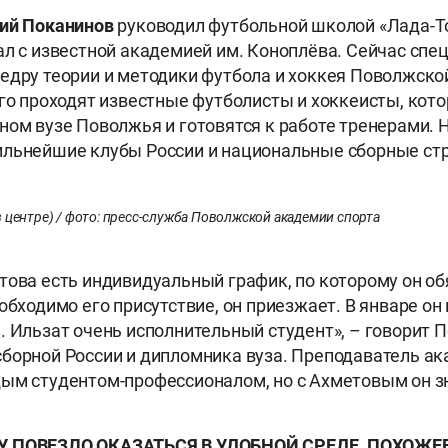
рий
Поканинов
руководил футбольной школой «Лада-То
ал с известной академией им. Коноплёва. Сейчас спе
едру теории и методики футбола и хоккея Поволжск
его проходят известные футболисты и хоккеисты, кото
ном вузе Поволжья и готовятся к работе тренерами. 
ильнейшие клубы России и национальные сборные ст
 центре) / фото: пресс-служба Поволжской академии спорта
това есть индивидуальный график, по которому он об
обходимо его присутствие, он приезжает. В январе он
. Ильзат очень исполнительный студент», – говорит 
борной России и дипломника вуза. Преподаватель а
ым студентом-профессионалом, но с Ахметовым он з
У ПОВЕЗЛО ОКАЗАТЬСЯ В УДОБНОЙ СРЕДЕ. ПОХОЖЕЕ