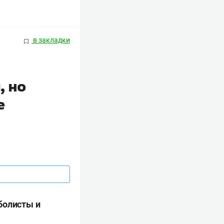
в закладки
, но
е
болисты и