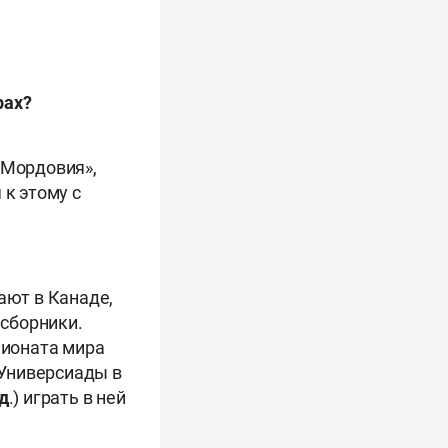
рах?
«Мордовия»,
 к этому с
ают в Канаде,
 сборники.
пионата мира
 Универсиады в
д
.) играть в ней