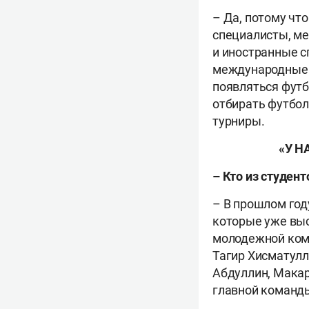
– Да, потому чт
специалисты, ме
и иностранные 
международные т
появляться футб
отбирать футбол
турниры.
«У Н
– Кто из студент
– В прошлом год
которые уже выс
молодежной ком
Тагир Хисматулл
Абдуллин, Макар
главной команды