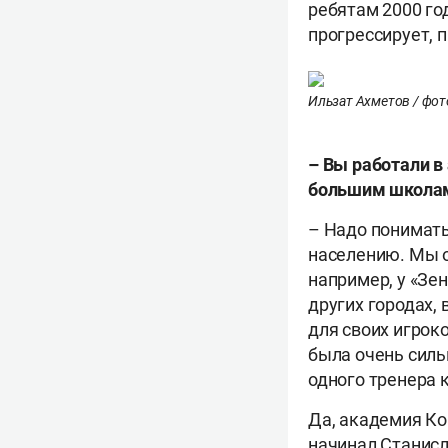
ребятам 2000 год
прогрессирует, п
Ильзат Ахметов / фото
– Вы работали в
большим школам
– Надо понимать
населению. Мы ор
например, у «Зе
других городах,
для своих игроко
была очень силь
одного тренера 
Да, академия Ко
начинал Станисл