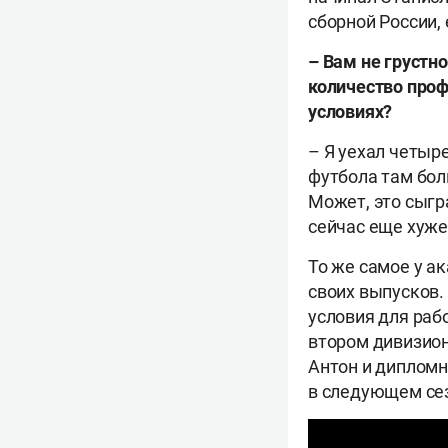
сборной России, 
– Вам не грустн
количество про
условиях?
– Я уехал четыре
футбола там бо
Может, это сыгр
сейчас еще хуже
То же самое у а
своих выпусков.
условия для рабо
втором дивизион
Антон и дипломн
в следующем се