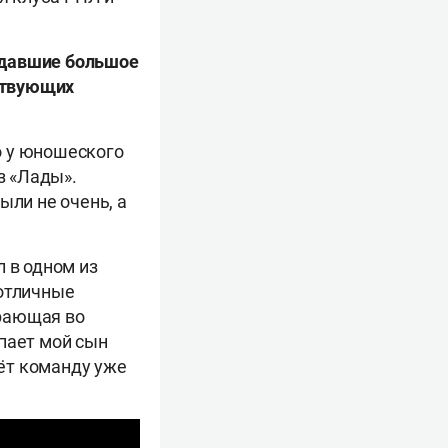
, давшие большое
ствующих
то у юношеского
з «Лады».
ыли не очень, а
 в одном из
 отличные
грающая во
пает мой сын
ёт команду уже