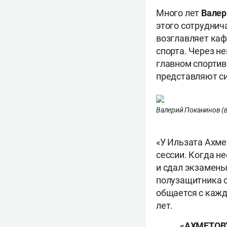
Много лет
Вале
этого сотруднич
возглавляет каф
спорта. Через н
главном спортив
представляют с
Валерий Поканинов (в
«У Ильзата Ахме
сессии. Когда не
и сдал экзамены
полузащитника с
общается с кажд
лет.
«АХМЕТОВ