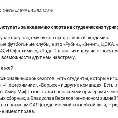
: Сергей Елагин, БИЗНЕС Online
ыступать за академию спорта на студенческих турни
бучается у нас, ему нужно представлять академию.
е футбольные клубы, а это «Рубин», «Зенит», ЦСКА, 
З, «Нефтехимик», «Лада-Тольятти» и другие относятся
 возможности идут нам навстречу.
ак же?
ессиональных хоккеистов. Есть студенты, которые игр
, «Нефтехимике», «Барысе» и других командах. Есть и
в, Амир Мифтахов стали бронзовыми призерами чем
ых сборных, а Владислав Веселов чемпионом зимней
 по правилам СХЛ (студенческой хоккейной лиги, –
ре
не имеют права.