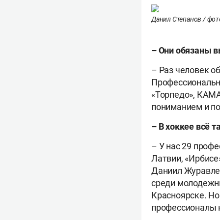
Данил Степанов / фото
– Они обязаны в
– Раз человек о
Профессиональны
«Торпедо», КАМА
пониманием и по
– В хоккее всё т
– У нас 29 проф
Латвии, «Ирбисе»
Даниил Журавле
среди молодежн
Красноярске. Но
профессионалы 