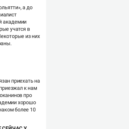
льятти», а до
циалист
ой академии
рые учатся в
Некоторые из них
раны.
язан приехать на
 приезжал к нам
Поканинов про
кадемии хорошо
наком более 10
 СЕЙЧАС У