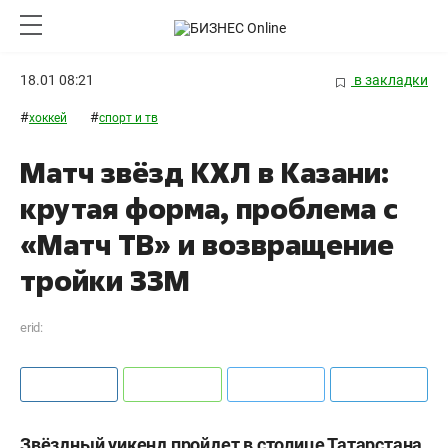
18.01 08:21
в закладки
#
#
хоккей
спорт и тв
Матч звёзд КХЛ в Казани:
крутая форма, проблема с
«Матч ТВ» и возвращение
тройки ЗЗМ
erid:
Звёздный уикенд пройдет в столице Татарстана