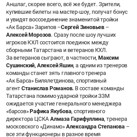
Аншлаг, скорее всего, всё же будет. Зрители,
купившие билеты на мастер-шоу, получат бонус
и увидят воссоединение знаменитой тройки
«Ак Барса» Зарипов –
Сергей Зиновьев
–
Алексей Морозов
. Сразу после шоу лучших
игроков КХЛ состоится поединок между
сборными Татарстана и ветеранов КХЛ.
За ветеранов сыграют, в частности,
Максим
Сушинский, Алексей Яшин
, а одним из тренеров
команды станет зять главного тренера
«Ак Барса» Билялетдинова, спортивный
агент
Станислав Романов.
В составе команды
Татарстана помимо ударной тройки ЗЗМ
ожидается участие генерального менеджера
«барсов»
Рафика Якубова
, спортивного
директора ЦСКА
Алмаза Гарифуллина
, тренера
московского «Динамо»
Александра Степанова
–
все эти функционеры в разное время