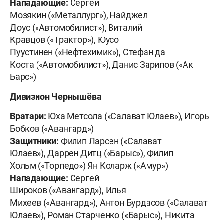
Нападающие:
Сергей
Мозякин («Металлург»), Найджел
Доус («Автомобилист»), Виталий
Кравцов («Трактор»), Юусо
Пуустинен («Нефтехимик»), Стефан да
Коста («Автомобилист»), Данис Зарипов («Ак
Барс»)
Дивизион Чернышёва
Вратари:
Юха Метсола («Салават Юлаев»), Игорь
Бобков («Авангард»)
Защитники:
Филип Ларсен («Салават
Юлаев»), Даррен Дитц («Барыс»), Филип
Хольм («Торпедо») Ян Коларж («Амур»)
Нападающие:
Сергей
Широков («Авангард»), Илья
Михеев («Авангард»), Антон Бурдасов («Салават
Юлаев»), Роман Старченко («Барыс»), Никита