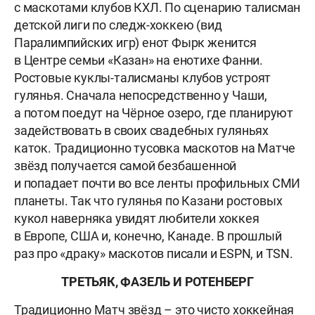
с маскотами клубов КХЛ. По сценарию талисман
детской лиги по следж-хоккею (вид
Паралимпийских игр) енот Фырк женится
в Центре семьи «Казан» на енотихе Фанни.
Ростовые куклы-талисманы клубов устроят
гулянья. Сначала непосредственно у Чаши,
а потом поедут на Чёрное озеро, где планируют
задействовать в своих свадебных гуляньях
каток. Традиционно тусовка маскотов на Матче
звёзд получается самой безбашенной
и попадает почти во все ленты профильных СМИ
планеты. Так что гулянья по Казани ростовых
кукол наверняка увидят любители хоккея
в Европе, США и, конечно, Канаде. В прошлый
раз про «драку» маскотов писали и ESPN, и TSN.
ТРЕТЬЯК, ФАЗЕЛЬ И РОТЕНБЕРГ
Традиционно Матч звёзд – это чисто хоккейная