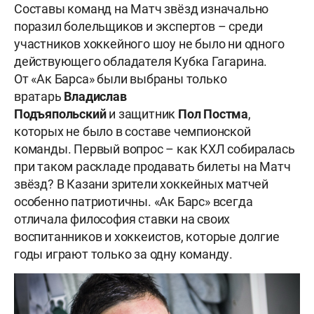
Составы команд на Матч звёзд изначально
поразил болельщиков и экспертов – среди
участников хоккейного шоу не было ни одного
действующего обладателя Кубка Гагарина.
От «Ак Барса» были выбраны только
вратарь
Владислав
Подъяпольский
и защитник
Пол Постма
,
которых не было в составе чемпионской
команды. Первый вопрос – как КХЛ собиралась
при таком раскладе продавать билеты на Матч
звёзд? В Казани зрители хоккейных матчей
особенно патриотичны. «Ак Барс» всегда
отличала философия ставки на своих
воспитанников и хоккеистов, которые долгие
годы играют только за одну команду.