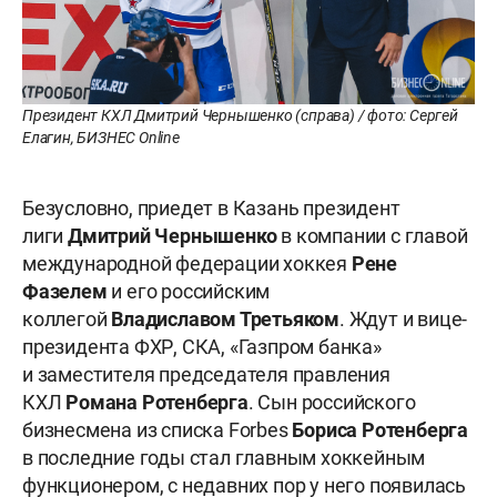
Президент КХЛ Дмитрий Чернышенко (справа) / фото: Сергей
Елагин, БИЗНЕС Online
Безусловно, приедет в Казань президент
лиги
Дмитрий Чернышенко
в компании с главой
международной федерации хоккея
Рене
Фазелем
и его российским
коллегой
Владиславом Третьяком
. Ждут и вице-
президента ФХР, СКА, «Газпром банка»
и заместителя председателя правления
КХЛ
Романа Ротенберга
. Сын российского
бизнесмена из списка Forbes
Бориса Ротенберга
в
последние годы стал главным хоккейным
функционером, с недавних пор у него появилась