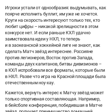
Игроки устали от однообразия: выдумывать, как
поярче исполнить буллит, им уже не хочется.
Круги на скорость интересуют только тех, кто
любит цифры – никакой зрелищности в этом
конкурсе нет. И если раньше КХЛ удачно
заимствовала идеи у НХЛ, то теперь
и в заокеанской хоккейной лиге не знают, как
сделать Матч звёзд интереснее. Россияне
против легионеров, Восток против Запада,
команды двух капитанов, битвы дивизионов –
в КХЛ испробовали все форматы, которые были
в НХЛ. Разве что игра на Красной площади была
отечественным ноу-хау.
Кажется, вернуть интерес к Матчу звёзд может
только спортивная составляющая. Например,
в бейсболе конференция, победившая в Матче
звёзд, получает преимущество домашней