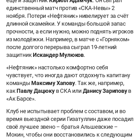
ещё и защитник
Кирилл Адамчук
. Он сыграл
единственный матч против «СКА-Невы» 2
ноября. Потери «Нефтяник» нивелирует за счёт
длинной скамейки. У команды большой запас
прочности, а если нужно, можно поднять игроков
из молодёжки. Например, в матче с «Горняком»
после долгого перерыва сыграл 19-летний
защитник
Искандер Мулюков
.
«Нефтяник» настолько комфортно себя
чувствует, что иногда дают отдохнуть капитану
команды
Максиму Хапову
. Так же, например,
как
Павлу Дацюку
в СКА или
Данису Зарипову
в
«Ак Барсе».
Клуб не испытывает проблем с составом, и во
время выездной серии Гизатуллин даже посадил
своё лучшее звено – братья Альшевские –
Мокин, чтобы они восстановились к следующим