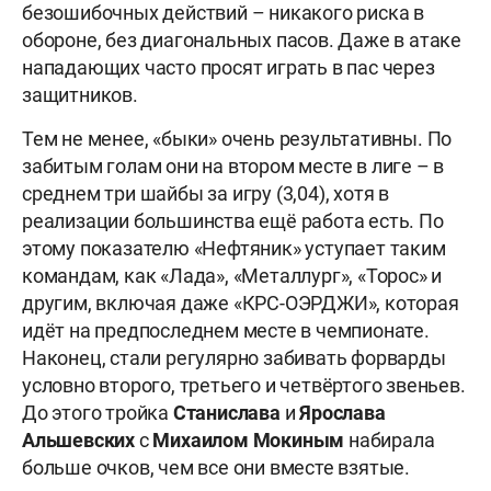
безошибочных действий – никакого риска в
обороне, без диагональных пасов. Даже в атаке
нападающих часто просят играть в пас через
защитников.
Тем не менее, «быки» очень результативны. По
забитым голам они на втором месте в лиге – в
среднем три шайбы за игру (3,04), хотя в
реализации большинства ещё работа есть. По
этому показателю «Нефтяник» уступает таким
командам, как «Лада», «Металлург», «Торос» и
другим, включая даже «КРС-ОЭРДЖИ», которая
идёт на предпоследнем месте в чемпионате.
Наконец, стали регулярно забивать форварды
условно второго, третьего и четвёртого звеньев.
До этого тройка
Станислава
и
Ярослава
Альшевских
с
Михаилом Мокиным
набирала
больше очков, чем все они вместе взятые.