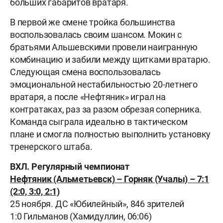
больших габаритов вратаря.
В первой же смене тройка большинства
воспользовалась своим шансом. Мокин с
братьями Альшевскими провели наигранную
комбинацию и забили между щитками вратарю.
Следующая смена воспользовалась
эмоциональной нестабильностью 20-летнего
вратаря, а после «Нефтяник» играл на
контратаках, раз за разом обрезая соперника.
Команда сыграла идеально в тактическом
плане и смогла полностью выполнить установку
тренерского штаба.
ВХЛ. Регулярный чемпионат
Нефтяник (Альметьевск) – Горняк (Учалы) – 7:1
(2:0, 3:0, 2:1)
25 ноября. ДС «Юбилейный», 846 зрителей
1:0 Гильманов (Хамидуллин, 06:06)