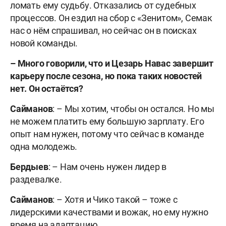
ломать ему судьбу. Отказались от судебных
процессов. Он ездил на сбор с «Зенитом», Семак
нас о нём спрашивал, но сейчас он в поисках
новой команды.
–
Много говорили, что и Цезарь Навас завершит
карьеру после сезона, но пока таких новостей
нет. Он остаётся?
Сайманов
: – Мы хотим, чтобы он остался. Но мы
не можем платить ему большую зарплату. Его
опыт нам нужен, потому что сейчас в команде
одна молодежь.
Бердыев
: – Нам очень нужен лидер в
раздевалке.
Сайманов
: – Хотя и Чико такой – тоже с
лидерскими качествами и вожак, но ему нужно
время на адаптацию.