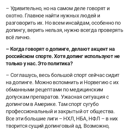
– Удивительно, но на самом деле говорят и
охотно. Главное найти нужных людей и
разговорить их. Но всем инсайдам, особенно по
допингу, верить нельзя, нужно всегда проверять
всё лично.
– Когда говорят о допинге, делают акцент на
российском спорте. Хотя допинг используют не
только у нас. Это политика?
– Соглашусь, весь большой спорт сейчас сидит
на допинге. Можно вспомнить и Норвегию с их
обманными рецептами по медицинским
допускам препаратов. Ужасная ситуация с
допингом в Америке. Там спорт сугубо
профессиональный и закрытый от общества.
Все эти большие лиги – НХЛ, НБА, НФЛ – в них
творится сущий допинговый ад. Возможно,