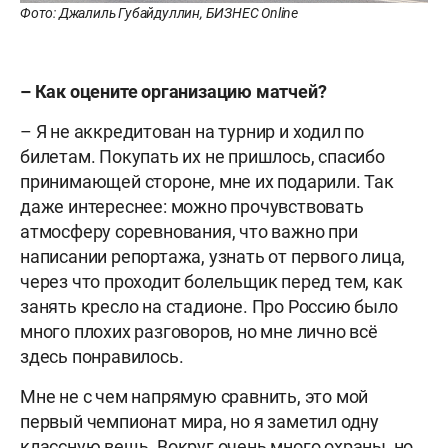
Фото: Джалиль Губайдуллин, БИЗНЕС Online
– Как оцените организацию матчей?
– Я не аккредитован на турнир и ходил по
билетам. Покупать их не пришлось, спасибо
принимающей стороне, мне их подарили. Так
даже интереснее: можно прочувствовать
атмосферу соревнования, что важно при
написании репортажа, узнать от первого лица,
через что проходит болельщик перед тем, как
занять кресло на стадионе. Про Россию было
много плохих разговоров, но мне лично всё
здесь понравилось.
Мне не с чем напрямую сравнить, это мой
первый чемпионат мира, но я заметил одну
классную вещь. Вокруг очень много охраны, но