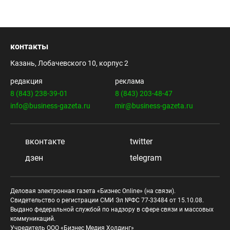
контакты
Казань, Лобачевского 10, корпус 2
редакция
реклама
8 (843) 238-39-01
8 (843) 203-48-47
info@business-gazeta.ru
mir@business-gazeta.ru
вконтакте
twitter
дзен
telegram
Деловая электронная газета «Бизнес Online» (на связи).
Свидетельство о регистрации СМИ Эл №ФС 77-33484 от 15.10.08.
Выдано федеральной службой по надзору в сфере связи и массовых
коммуникаций.
Учредитель ООО «Бизнес Медия Холдинг»