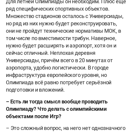
Для летней Олимпиады он необходим. Плюс ещё
ряд специфических спортивных объектов.
Множество стадионов осталось с Универсиады,
но ряд из них нужно будет реконструировать,
они не пройдут технические нормативы МОК, в
том числе по вместимости трибун. Наверное,
нужно будет расширять и аэропорт, хотя он и
сейчас отличный. Неплохая деревня
Универсиады, причём всего в 20 минутах от
аэропорта, удобно логистически. В городе
инфраструктура европейского уровня, но
Олимпиада всё равно потребует серьёзной
подготовки и вложений.
– Есть ли тогда смысл вообще проводить
Олимпиаду? Что делать с олимпийскими
объектами после Игр?
– Это сложный вопрос, на него нет однозначного