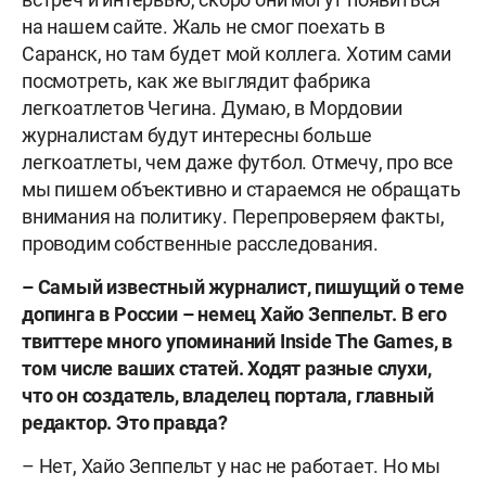
на нашем сайте. Жаль не смог поехать в
Саранск, но там будет мой коллега. Хотим сами
посмотреть, как же выглядит фабрика
легкоатлетов Чегина. Думаю, в Мордовии
журналистам будут интересны больше
легкоатлеты, чем даже футбол. Отмечу, про все
мы пишем объективно и стараемся не обращать
внимания на политику. Перепроверяем факты,
проводим собственные расследования.
– Самый известный журналист, пишущий о теме
допинга в России – немец Хайо Зеппельт. В его
твиттере много упоминаний
Inside
The
Games
, в
том числе ваших статей. Ходят разные слухи,
что он создатель, владелец портала, главный
редактор. Это правда?
– Нет, Хайо Зеппельт у нас не работает. Но мы