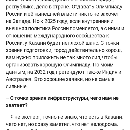
республике, дело в стране. Отдавать Олимпиаду
России и её нынешней власти никто не захочет
на Западе. Но к 2025 году, если внутренняя и
внешняя политика России поменяется, а с ними и
отношение международного сообщества к
России, у Казани будет неплохой шанс. С точки
зрения подготовки, город действительно хорош,
вам нужно приложить не так много сил, чтобы
организовать хорошую Олимпиаду. По моим
данным, на 2032 год претендуют также Индия и
Австралия. Это хорошие заявки, но не самые
сильные.
– С точки зрения инфраструктуры, чего нам не
хватает?
– Я не эксперт, точно не знаю, что есть в Казани,
чего нет, но сразу заметил, что нет велодрома.