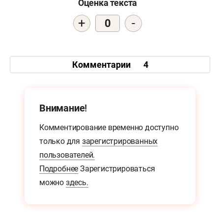
Оценка текста
+
-
0
Комментарии
4
Внимание!
Комментирование временно доступно
только для
зарегистрированных
пользователей.
Подробнее
Зарегистрироваться
можно
здесь.