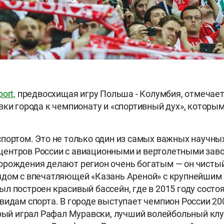
ort,
предвосхищая игру Польша - Колумбия, отмечае
вки города к чемпионату и «спортивный дух», которы
портом. Это не только один из самых важных научны
ентров России с авиационными и вертолетными заво
рождения делают регион очень богатым — он чистый
дом с впечатляющей «Казань Ареной» с крупнейшим 
л построен красивый бассейн, где в 2015 году состо
видам спорта. В городе выступает чемпион России 20
рый играл
Рафал Муравски, лучший волейбольный клу