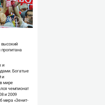
т высокий
м пропитана
х и
дами. Богатые
 и
в мире
ялся чемпионат
08 и 2009
б мира «Зенит-