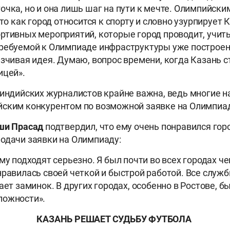
очка, но и она лишь шаг на пути к мечте. Олимпийски
 то как город относится к спорту и словно узурпирует
ртивных мероприятий, которые город проводит, учиты
ребуемой к Олимпиаде инфраструктуры уже построена
язчивая идея. Думаю, вопрос времени, когда Казань 
ицей».
 индийских журналистов крайне важна, ведь многие
ским конкурентом по возможной заявке на Олимпиад
ши Прасад
подтвердил, что ему очень понравился город
одачи заявки на Олимпиаду:
му подходят серьезно. Я был почти во всех городах ч
нравилась своей четкой и быстрой работой. Все служ
ает заминок. В других городах, особенно в Ростове, б
ложности».
КАЗАНЬ РЕШАЕТ СУДЬБУ ФУТБОЛА