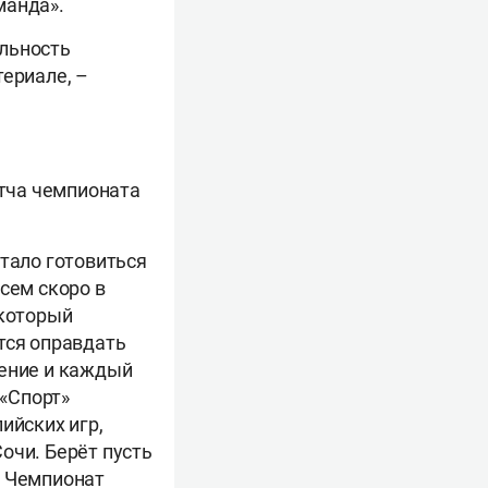
манда».
ельность
териале, –
атча чемпионата
стало готовиться
сем скоро в
 который
тся оправдать
чение и каждый
 «Спорт»
ийских игр,
очи. Берёт пусть
. Чемпионат