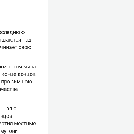
последнюю
вышаются над
ачинает свою
емпионаты мира
 конце концов
т про зимнюю
ачестве –
анная с
онцов
рватия местные
му, они