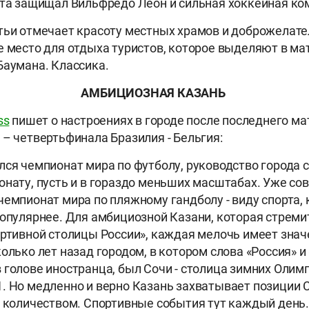
ета защищал Вильфредо Леон и сильная хоккейная ко
тьи отмечает красоту местных храмов и доброжелат
е место для отдыха туристов, которое выделяют в ма
Баумана. Классика.
АМБИЦИОЗНАЯ КАЗАНЬ
ss
пишет о настроениях в городе после последнего м
 – четвертьфинала Бразилия - Бельгия:
лся чемпионат мира по футболу, руководство города 
онату, пусть и в гораздо меньших масштабах. Уже сов
чемпионат мира по пляжному гандболу - виду спорта,
популярнее. Для амбициозной Казани, которая стреми
ортивной столицы России», каждая мелочь имеет зна
олько лет назад городом, в котором слова «Россия» и
 голове иностранца, был Сочи - столица зимних Олимп
. Но медленно и верно Казань захватывает позиции С
о количеством. Спортивные события тут каждый день