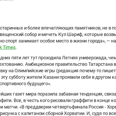
 старинных и более впечатляющих памятников, не в 
овещенский собор и мечеть Кул Шариф, которые воз
 но спорт занимает особое место в жизни города», — н
k Times
.
едних пяти лет тут проходила Летняя универсиада, ч
ехтованию. Амбициозное правительство Татарстана в
явку на Олимпийские игры (редакция почему-то пише
 эту субботу жители Казани проявили себя в другом к
спортивного будущего».
ейших газет мира поразила забавная тенденция, связ
фити. Все, в честь кого рисовали граффити в конце к
и матчи. «В преддверии четвертьфинала Россия - Хо
исунка с капитаном сборной Хорватии. И, судя по все