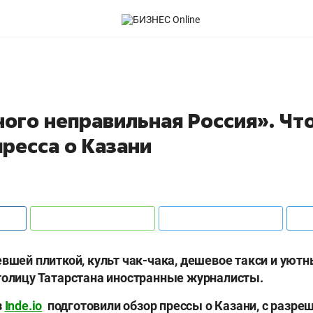
ого неправильная Россия». Чт
ресса о Казани
евшей плиткой, культ чак-чака, дешевое такси и уют
толицу Татарстана иностранные журналисты.
з
Inde.io
подготовили обзор прессы о Казани, с разре