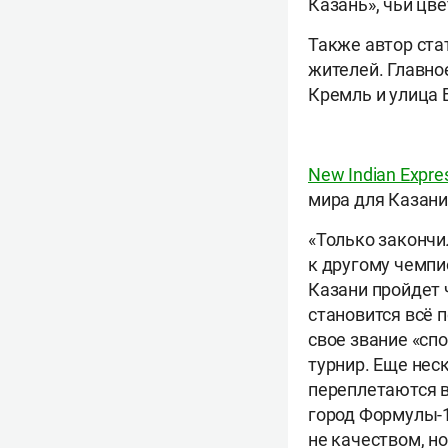
Казань», чьи цв
Также автор ста
жителей. Главно
Кремль и улица 
New Indian Expre
мира для Казани
«Только закончи
к другому чемпи
Казани пройдет 
становится всё 
свое звание «сп
турнир. Еще неск
переплетаются в
город Формулы-1
не качеством, н