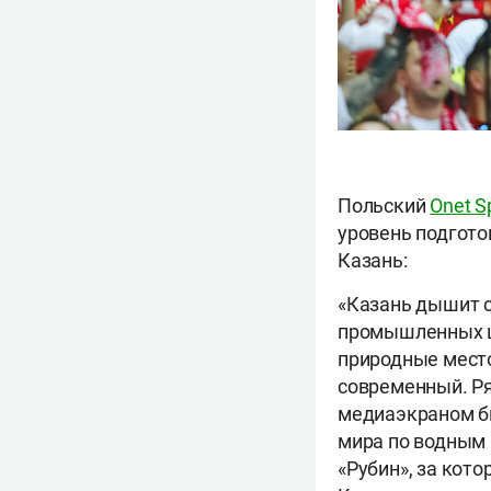
Польский
Onet Sp
уровень подгото
Казань:
«Казань дышит с
промышленных ц
природные место
современный. Ря
медиаэкраном бы
мира по водным 
«Рубин», за кото