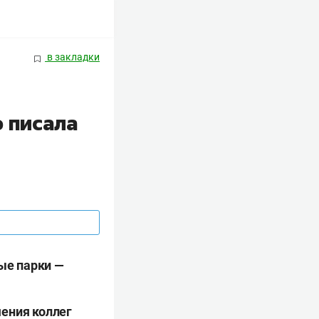
в закладки
о писала
ные парки —
шения коллег