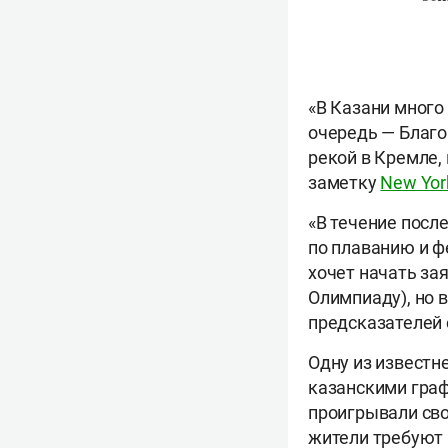
«В Казани много
очередь — Благ
рекой в Кремле,
заметку
New Yor
«В течение посл
по плаванию и ф
хочет начать за
Олимпиаду), но в
предсказателей 
Одну из известн
казанскими граф
проигрывали сво
жители требуют р