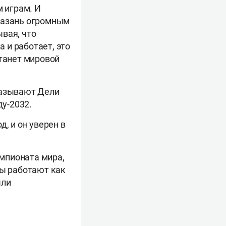
м играм. И
 Казань огромным
вая, что
 и работает, это
станет мировой
 называют Дели
у-2032.
, и он уверен в
емпионата мира,
бы работают как
ыли