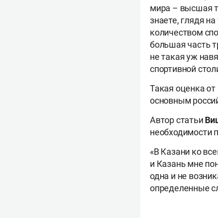
мира – высшая т
знаете, глядя на
количеством спо
большая часть т
не такая уж нав
спортивной стол
Такая оценка от
основным россий
Автор статьи
Ви
необходимости п
«В Казани ко все
и Казань мне по
одна и не возник
определенные с