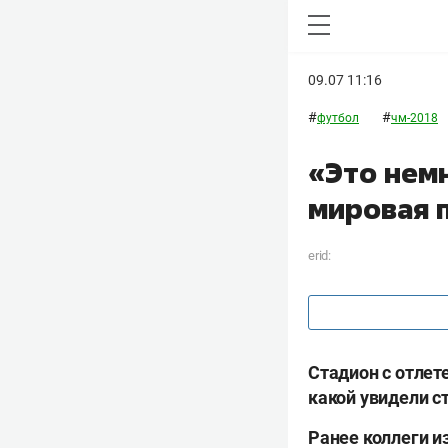
09.07 11:16
#
#
футбол
чм-2018
«Это немн
мировая п
erid:
Стадион с отлет
какой увидели с
Ранее коллеги и