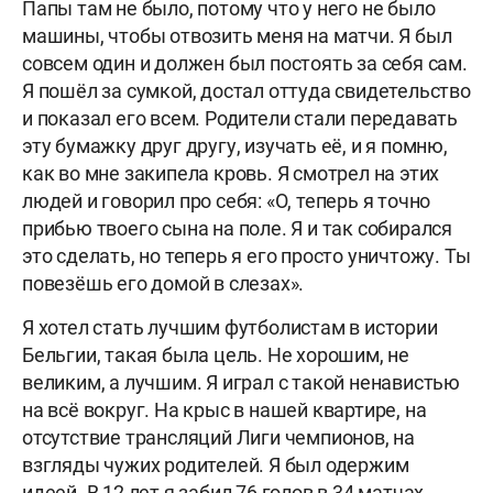
Папы там не было, потому что у него не было
машины, чтобы отвозить меня на матчи. Я был
совсем один и должен был постоять за себя сам.
Я пошёл за сумкой, достал оттуда свидетельство
и показал его всем. Родители стали передавать
эту бумажку друг другу, изучать её, и я помню,
как во мне закипела кровь. Я смотрел на этих
людей и говорил про себя: «О, теперь я точно
прибью твоего сына на поле. Я и так собирался
это сделать, но теперь я его просто уничтожу. Ты
повезёшь его домой в слезах».
Я хотел стать лучшим футболистам в истории
Бельгии, такая была цель. Не хорошим, не
великим, а лучшим. Я играл с такой ненавистью
на всё вокруг. На крыс в нашей квартире, на
отсутствие трансляций Лиги чемпионов, на
взгляды чужих родителей. Я был одержим
идеей. В 12 лет я забил 76 голов в 34 матчах.