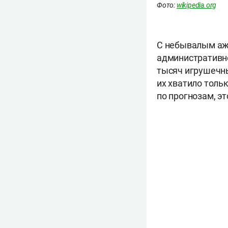
Фото:
wikipedia.org
С небывалым ажи
административно
тысяч игрушечны
их хватило тольк
по прогнозам, эт