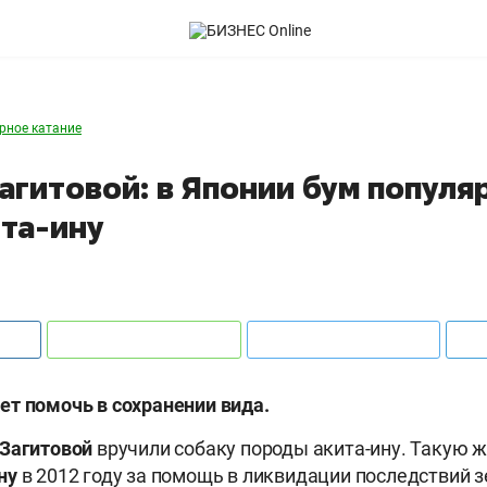
рное катание
агитовой: в Японии бум популя
ита-ину
т помочь в сохранении вида.
Загитовой
вручили собаку породы акита-ину. Такую 
ну
в 2012 году за помощь в ликвидации последствий 