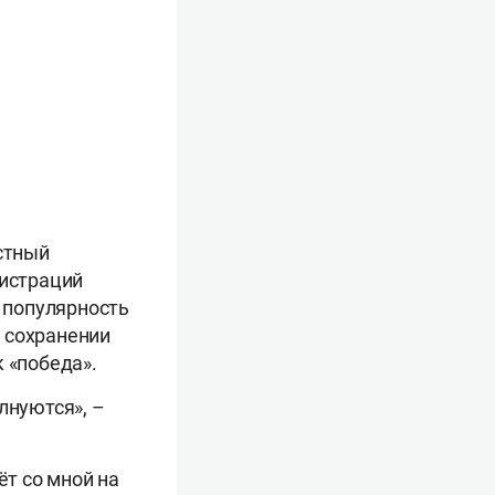
естный
гистраций
я популярность
 сохранении
 «победа».
лнуются», –
ёт со мной на