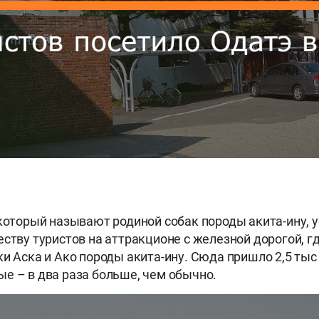
 который называют родиной собак породы акита-ину, 
еству туристов на аттракционе с железной дорогой, г
ки Аска и Ако породы акита-ину. Сюда пришло 2,5 тыс
е – в два раза больше, чем обычно.