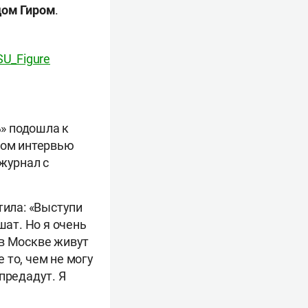
дом
Гиром
.
SU_Figure
» подошла к
ком интервью
 журнал с
тила: «Выступи
шат. Но я очень
 в Москве живут
 то, чем не могу
предадут. Я