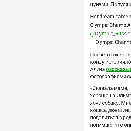
цунами. Популяр
Her dream came t
Olympic Champ Al
@Olympic_Russia
— Olympic Channe
После торжестве
концу история, 
Алина
рассказа
фотографиями со
«Сказала маме, 
хорошо на Олимпи
хочу собаку. Мн
кошка, две шинш
поделиться с ро
понимаю, что он