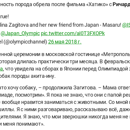
ность порода обрела после фильма «Хатико» с
Ричар
rue!
ina Zagitova and her new friend from Japan - Masaru!
@I
@Japan_Olympic
pic.twitter.com/aI0T3FXOPk
l (@olympicchannel)
26 мая 2018 г.
нной церемонии в московской гостинице «Метрополь
которая длилась практически три месяца. В февральс
ла
, что увидела на сборах в Японии перед Олимпиадой
бак породы акита-ину.
что хочу собаку, – продолжила Загитова. – Мама отве
аде, посмотрим». Я пока не знаю, что они с папой ре
е вообще нравится заниматься с животными. Со мной
иллы. Я с ними разговариваю, рассказываю всё, даже
дителями. Я знаю, что мои зверюшки никогда меня не 
и меня понимают».