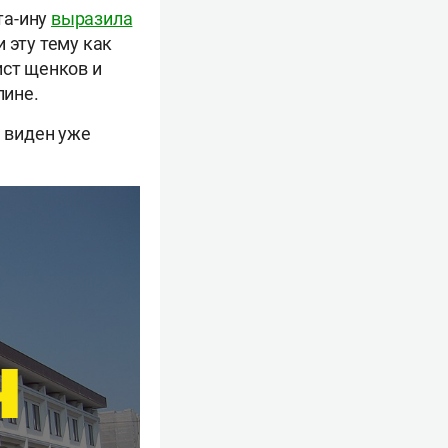
та-ину
выразила
 эту тему как
ист щенков и
лине.
, виден уже