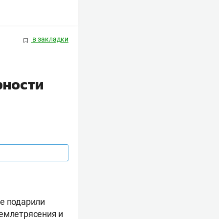
в закладки
рности
же подарили
землетрясения и