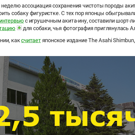
 неделю ассоциация сохранения чистоты породы аки
рить собаку фигуристке. С тех пор японцы обыгрывали
 интервью
с игрушечным акита-ину, составили шорт-л
нтацию
для собаки, чья фотография приглянулась А
нии, как
считает
японское издание The Asahi Shimbun