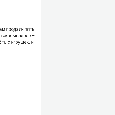
ам продали пять
яч экземпляров –
 тыс игрушек, и,