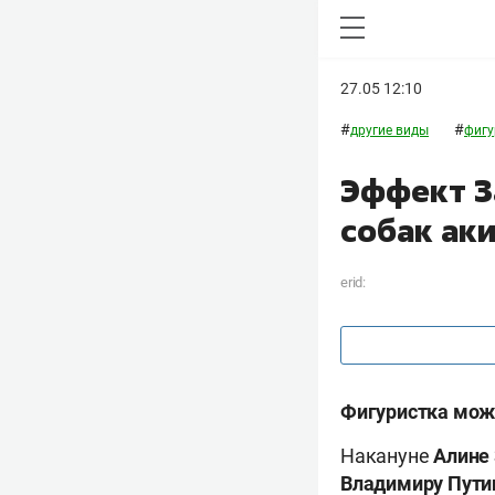
27.05 12:10
#
#
другие виды
фигу
Эффект З
собак ак
erid:
Фигуристка може
Накануне
Алине
Владимиру
Пути