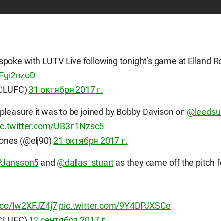
spoke with LUTV Live following tonight’s game at Elland R
JFgi2nzoD
(@LUFC)
31 октября 2017 г.
pleasure it was to be joined by Bobby Davison on
@leedsu
ic.twitter.com/UB3n1Nzsc5
ones (@elj90)
21 октября 2017 г.
Jansson5
and
@dallas_stuart
as they came off the pitch f
t.co/Iw2XFJZ4j7
pic.twitter.com/9Y4DPJXSCe
(@LUFC)
12 сентября 2017 г.