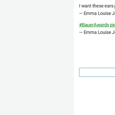
I want these ears
— Emma Louise J
#BauerAwards
pi
— Emma Louise J