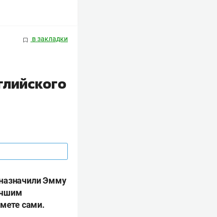
в закладки
глийского
 назначили Эмму
учшим
ймете сами.