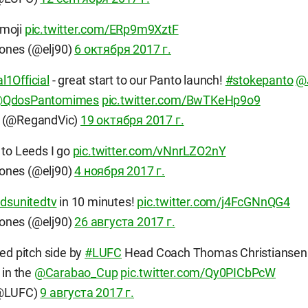
 emoji
pic.twitter.com/ERp9m9XztF
ones (@elj90)
6 октября 2017 г.
l1Official
- great start to our Panto launch!
#stokepanto
@
QdosPantomimes
pic.twitter.com/BwTKeHp9o9
e (@RegandVic)
19 октября 2017 г.
ff to Leeds I go
pic.twitter.com/vNnrLZO2nY
ones (@elj90)
4 ноября 2017 г.
dsunitedtv
in 10 minutes!
pic.twitter.com/j4FcGNnQG4
ones (@elj90)
26 августа 2017 г.
ed pitch side by
#LUFC
Head Coach Thomas Christiansen af
 in the
@Carabao_Cup
pic.twitter.com/Qy0PICbPcW
(@LUFC)
9 августа 2017 г.