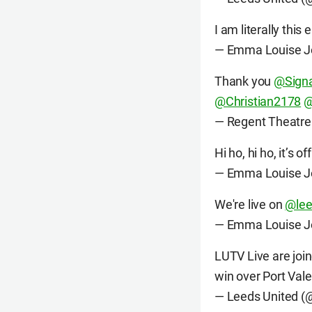
I am literally this
— Emma Louise J
Thank you
@Signa
@Christian2178
@
— Regent Theatr
Hi ho, hi ho, it’s o
— Emma Louise J
We're live on
@lee
— Emma Louise J
LUTV Live are join
win over Port Vale
— Leeds United 