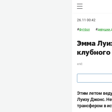
26.11 00:42
#
#
футбол
девушки 
Эмма Луи
клубного
erid:
Этим летом веду
Луизу Джонс. Н
трансфером в ис