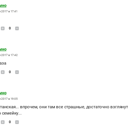
мно
 2017 в 17:41
0
мно
 2017 в 17:42
лаза
0
мно
 2017 в 19:05
анская... впрочем, они там все страшные, достаточно взглянут
 семейку...
0