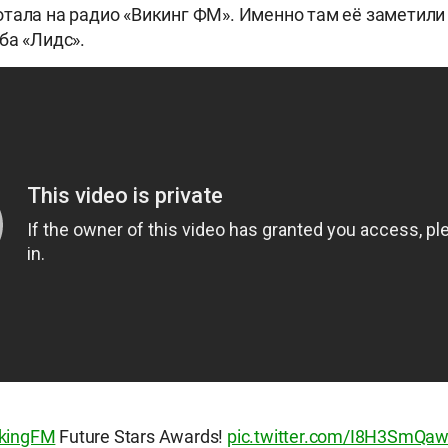
тала на радио «Викинг ФМ». Именно там её заметили
ба «Лидс».
kingFM
Future Stars Awards!
pic.twitter.com/I8H3SmQa