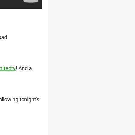
oad
nitedtv
! And a
ollowing tonight's