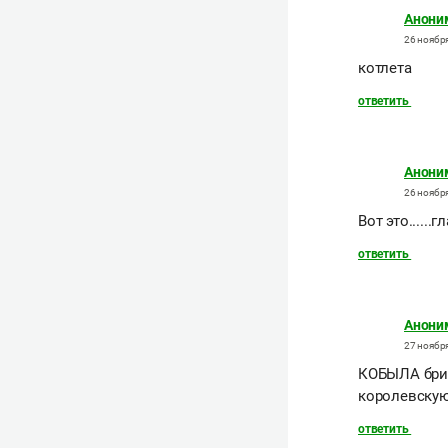
Анони
26 ноября
котлета
ответить
Анони
26 ноября
Вот это......г
ответить
Анони
27 ноября
КОБЫЛА брит
королевскую
ответить