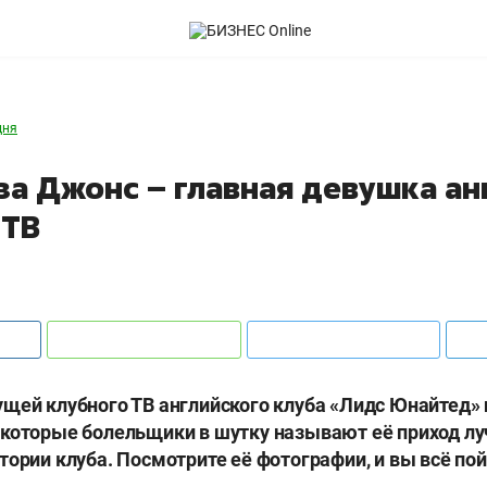
дня
за Джонc – главная девушка ан
 ТВ
щей клубного ТВ английского клуба «Лидс Юнайтед»
екоторые болельщики в шутку называют её приход л
тории клуба. Посмотрите её фотографии, и вы всё по