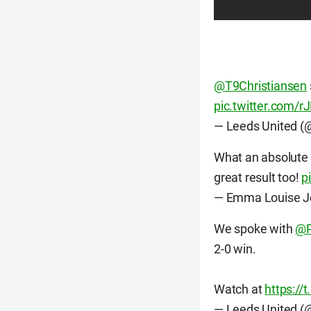
@T9Christiansen
pic.twitter.com/r
— Leeds United 
What an absolute 
great result too!
p
— Emma Louise J
We spoke with
@P
2-0 win.
Watch at
https://
— Leeds United 