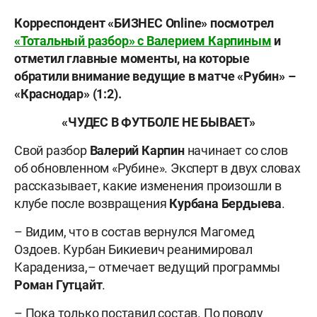
Корреспондент «БИЗНЕС
Online
» посмотрел
«Тотальный разбор» с Валерием Карпиным
и
отметил главные моменты, на которые
обратили внимание ведущие в матче «Рубин» –
«Краснодар» (1:2).
«ЧУДЕС В ФУТБОЛЕ НЕ БЫВАЕТ»
Свой разбор
Валерий Карпин
начинает со слов
об обновленном «Рубине». Эксперт в двух словах
рассказывает, какие изменения произошли в
клубе после возвращения
Курбана Бердыева
.
– Видим, что в состав вернулся Магомед
Оздоев. Курбан Бикиевич реанимировал
Карадениза,– отмечает ведущий программы
Роман Гутцайт
.
– Пока только поставил состав. По поводу