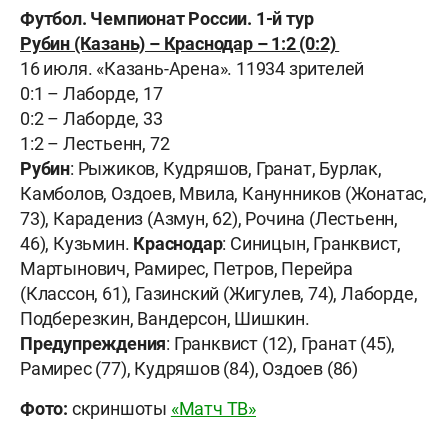
Футбол. Чемпионат России. 1-й тур
Рубин (Казань) – Краснодар – 1:2 (0:2)
16 июля. «Казань-Арена». 11934 зрителей
0:1 – Лаборде, 17
0:2 – Лаборде, 33
1:2 – Лестьенн, 72
Рубин
: Рыжиков, Кудряшов, Гранат, Бурлак,
Камболов, Оздоев, Мвила, Канунников (Жонатас,
73), Карадениз (Азмун, 62), Рочина (Лестьенн,
46), Кузьмин.
Краснодар
: Синицын, Гранквист,
Мартынович, Рамирес, Петров, Перейра
(Классон, 61), Газинский (Жигулев, 74), Лаборде,
Подберезкин, Вандерсон, Шишкин.
Предупреждения
: Гранквист (12), Гранат (45),
Рамирес (77), Кудряшов (84), Оздоев (86)
Фото:
скриншоты
«Матч ТВ»