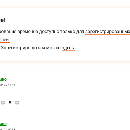
е!
ование временно доступно только для
зарегистрированны
елей.
Зарегистрироваться можно
здесь.
мно
017 в 17:31
0
мно
017 в 07:38