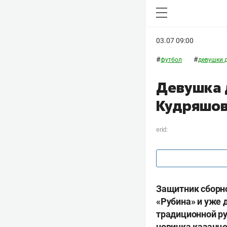
03.07 09:00
#
#
футбол
девушки 
Девушка 
Кудряшо
erid:
Защитник сборно
«Рубина» и уже 
традиционной ру
новичка казанце