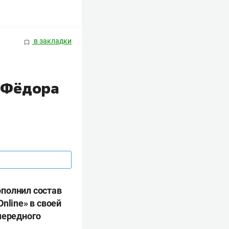
в закладки
» Фёдора
ополнил состав
nline» в своей
чередного