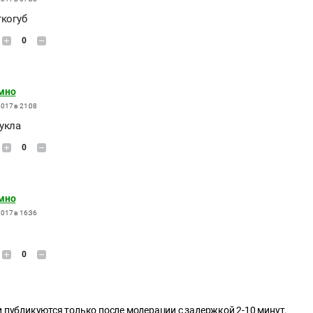
ткогуб
0
мно
017 в 21:08
укла
0
мно
017 в 16:36
0
 публикуются только после модерации с задержкой 2-10 минут.