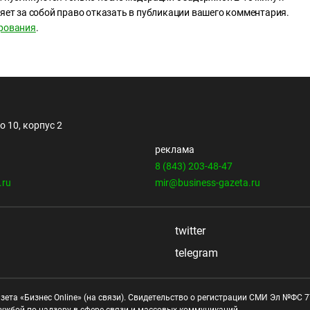
яет за собой право отказать в публикации вашего комментария.
рования
.
 10, корпус 2
реклама
8 (843) 203-48-47
.ru
mir@business-gazeta.ru
twitter
telegram
зета «Бизнес Online» (на связи). Свидетельство о регистрации СМИ Эл №ФС 77