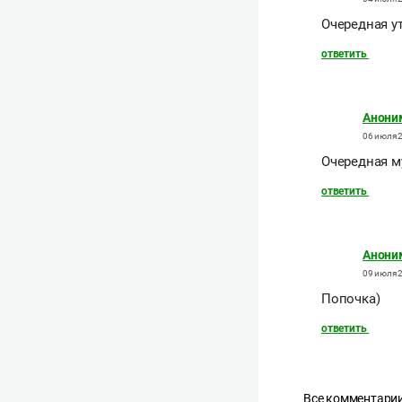
Очередная у
ответить
Анони
06 июля 2
Очередная м
ответить
Анони
09 июля 2
Попочка)
ответить
Все комментарии