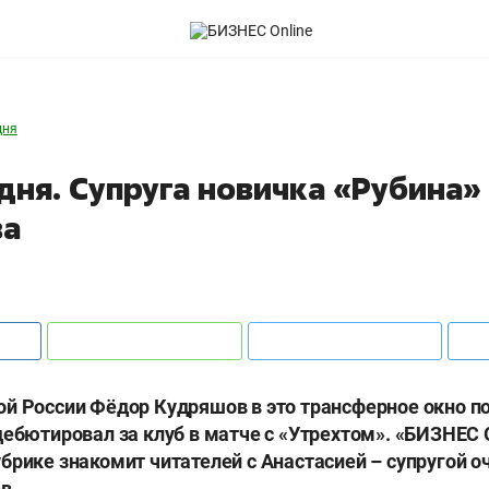
дня
дня. Супруга новичка «Рубина
ва
й России Фёдор Кудряшов в это трансферное окно п
дебютировал за клуб в матче с «Утрехтом». «БИЗНЕС O
брике знакомит читателей с Анастасией – супругой о
в.