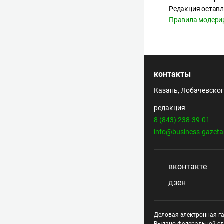
Редакция оставл
Правила модери
контакты
Казань, Лобачевского
редакция
8 (843) 238-39-01
info@business-gazeta
вконтакте
дзен
Деловая электронная га