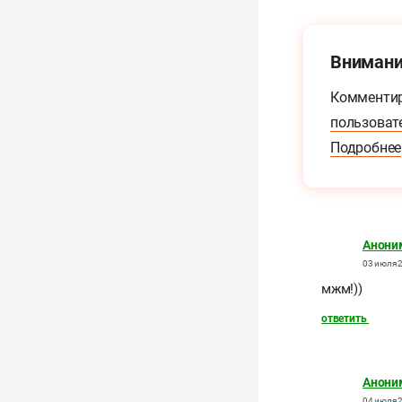
Внимани
Комментир
пользоват
Подробнее
Анони
03 июля 2
мжм!))
ответить
Анони
04 июля 2