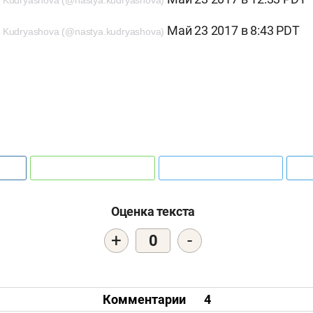
 Kudryashova (@nastya.kudryashova)
Май 23 2017 в 8:43 PDT
 Kudryashova (@nastya.kudryashova)
Оценка текста
+
-
0
Комментарии
4