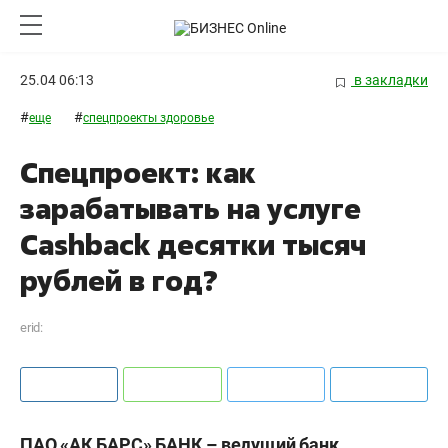
25.04 06:13
в закладки
#
#
еще
спецпроекты здоровье
Спецпроект: как
зарабатывать на услуге
Cashback десятки тысяч
рублей в год?
erid:
ПАО «АК БАРС» БАНК – ведущий банк