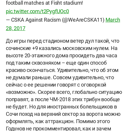
football matches at Fisht stadium!
pic.twitter.com/t2PygfUOc0
— CSKA Against Racism (@WeAreCSKA11)
March
28, 2017
До игры перед стадионом ветер дул такой, что
сочинские +9 казались московским нулем. На
высоте 20-этажного дома просидеть два часа
под таким сквозняком – еще один способ
красиво скончаться. Удивительно, что об этом
не думали раньше. Совсем удивительно, что
сейчас о ее решении говорят с оговоркой
«возможно». Скорее всего, глобально ситуацию
поправят, а после ЧМ-2018 этих трибун вообще
не будет. Но для иностранных болельщиков в
Сочи поход на верхний сектор за ворота можно
оформлять, как аттракцион. Помимо этого
Годунов не прокомментировал, как и зачем