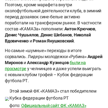
Поэтому, кроме марафета внутри
околофутбольной деятельности клуба, в зимний
период дозаявок сине-белые активно
поработали на трансферном рынке. В частности
состав «КАМАЗа» пополнили:
Антон Крючков
,
Денис Чушьялов
,
Денис Шебанов
,
Николай
Вдовиченко
и
Роман Янушковский
.
Но самые «шумные» переходы в итоге
сорвались. Лидеры молодежки «Рубина»
Андрей
Миронов
и
Александр Кузнецов
были на
просмотре
у челнинцев и даже успели выиграть
с новым клубом трофей – Кубок федерации
футбола РТ.
Этой зимой ФК «КАМАЗ» стал победителем
Кубка федерации футбола РТ
фото:
Официальный сайт ФК «КАМАЗ»