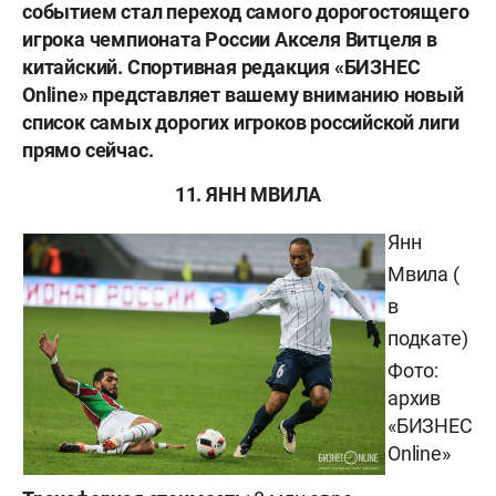
событием стал переход самого дорогостоящего
игрока чемпионата России Акселя Витцеля в
китайский.
Спортивная редакция «БИЗНЕС
Online» представляет вашему вниманию новый
список самых дорогих игроков российской лиги
прямо сейчас.
11. ЯНН МВИЛА
Янн
Мвила (
в
подкате)
Фото:
архив
«БИЗНЕС
Online»