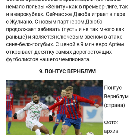
немало пользы «Зениту» как в премьер-лиге, так
и в еврокубках. Сейчас же Дзюба играет в паре
с Жулиано. С новым партнером Дзюба
продолжает забивать (пусть и не так много как
раньше) и является ключевым звеном в атаке
сине-бело-голубых. С ценой в 9 млн евро Артём
открывает десятку самых дорогостоящих
футболистов нашего чемпионата.
9. ПОНТУС ВЕРНБЛУМ
Понтус
Вернблум
(справа)
Фото:
архив