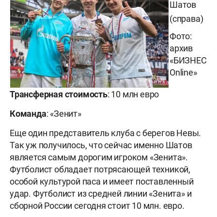
Шатов
(справа)
Фото:
архив
«БИЗНЕС
Online»
Трансферная стоимость
: 10 млн евро
Команда
: «Зенит»
Еще один представитель клуба с берегов Невы.
Так уж получилось, что сейчас именно Шатов
является самым дорогим игроком «Зенита».
Футболист обладает потрясающей техникой,
особой культурой паса и имеет поставленный
удар. Футболист из средней линии «Зенита» и
сборной России сегодня стоит 10 млн. евро.