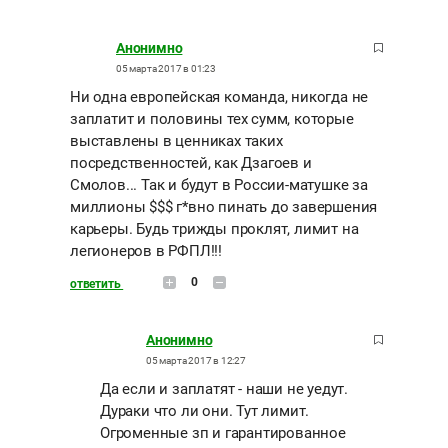
Анонимно
05 марта 2017 в 01:23
Ни одна европейская команда, никогда не
заплатит и половины тех сумм, которые
выставлены в ценниках таких
посредственностей, как Дзагоев и
Смолов... Так и будут в России-матушке за
миллионы $$$ г*вно пинать до завершения
карьеры. Будь трижды проклят, лимит на
легионеров в РФПЛ!!!
0
ответить
Анонимно
05 марта 2017 в 12:27
Да если и заплатят - наши не уедут.
Дураки что ли они. Тут лимит.
Огроменные зп и гарантированное