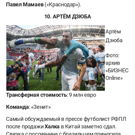
Павел Мамаев
(«Краснодар»).
10. АРТЁМ ДЗЮБА
Артём
Дзюба
Фото:
архив
«БИЗНЕС
Online»
Трансферная стоимость
: 9 млн евро
Команда
: «Зенит»
Самый обсуждаемый в прессе футболист РФПЛ
после продажи
Халка
в Китай заметно сдал.
Связка с россиянина с бразильцем приносила