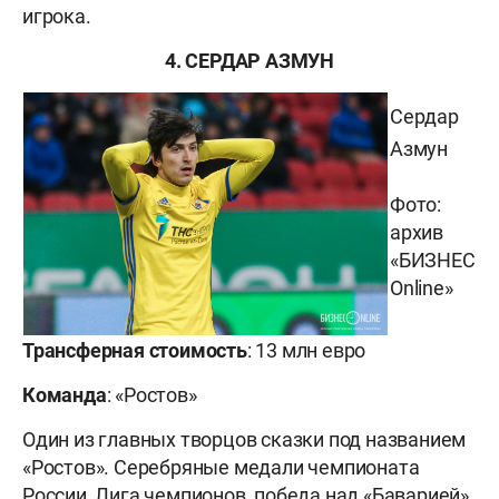
игрока.
4. СЕРДАР АЗМУН
Сердар
Азмун
Фото:
архив
«БИЗНЕС
Online»
Трансферная стоимость
: 13 млн евро
Команда
: «Ростов»
Один из главных творцов сказки под названием
«Ростов». Серебряные медали чемпионата
России, Лига чемпионов, победа над «Баварией»