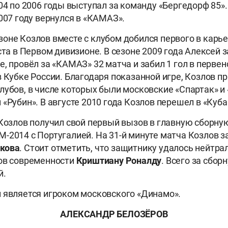
004 по 2006 годы выступал за команду «Бергедорф 85»
2007 году вернулся в «КАМАЗ».
оне Козлов вместе с клубом добился первого в карье
ста в Первом дивизионе. В сезоне 2009 года Алексей 
, провёл за «КАМАЗ» 32 матча и забил 1 гол в первенс
 Кубке России. Благодаря показанной игре, Козлов пр
лубов, в числе которых были московские «Спартак» и 
«Рубин». В августе 2010 года Козлов перешел в «Куба
 Козлов получил свой первый вызов в главную сборну
-2014 с Португалией. На 31-й минуте матча Козлов 
кова
. Стоит отметить, что защитнику удалось нейтра
ков современности
Криштиану Роналду
. Всего за сбор
й.
 является игроком московского «Динамо».
АЛЕКСАНДР БЕЛОЗЁРОВ