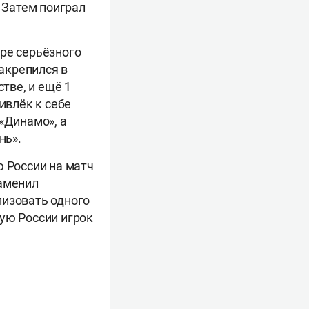
. Затем поиграл
ре серьёзного
закрепился в
тве, и ещё 1
ивлёк к себе
«Динамо», а
нь».
ю России на матч
заменил
лизовать одного
ную России игрок