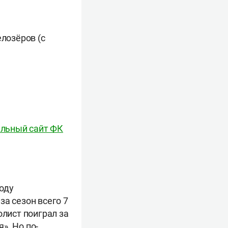
лозёров (с
льный сайт ФК
оду
за сезон всего 7
олист поиграл за
». Но по-