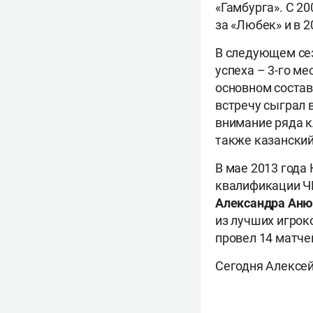
«Гамбурга». С 2
за «Любек» и в 
В следующем сез
успеха – 3-го ме
основном составе
встречу сыграл в
внимание ряда к
также казанский 
В мае 2013 года
квалификации ЧМ
Александра Аню
из лучших игро
провел 14 матче
Сегодня Алексей