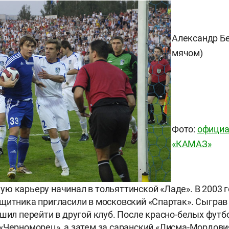
Александр Бе
мячом)
Фото:
официа
«КАМАЗ»
ю карьеру начинал в тольяттинской «Ладе». В 2003 г
щитника пригласили в московский «Спартак». Сыграв 
ешил перейти в другой клуб. После красно-белых футб
«Черноморец», а затем за саранский «Лисма-Мордовия