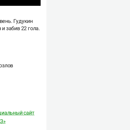
вень. Гудукин
 и забив 22 гола.
озлов
циальный сайт
З»