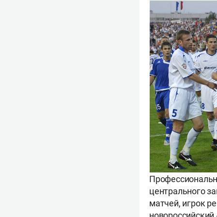
Профессиональну
центрального за
матчей, игрок р
новороссийский 