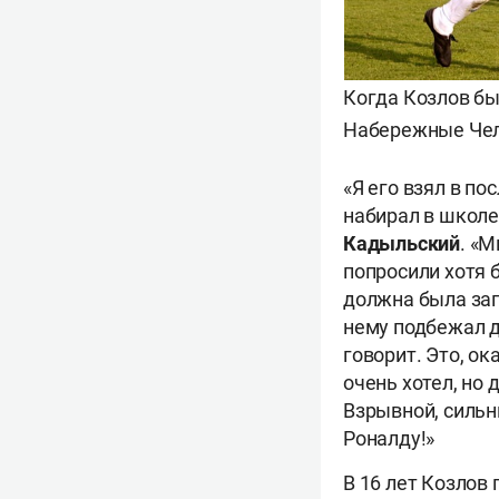
Когда Козлов бы
Набережные Челн
«Я его взял в п
набирал в школе
Кадыльский
. «М
попросили хотя б
должна была зап
нему подбежал д
говорит. Это, ок
очень хотел, но
Взрывной, сильн
Роналду!»
В 16 лет Козлов