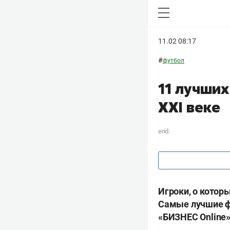
11.02 08:17
#
футбол
11 лучши
XXI веке
erid:
Игроки, о котор
Самые лучшие ф
«БИЗНЕС Online»