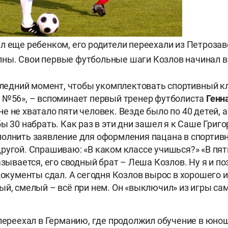
л еще ребенком, его родители переехали из Петрозав
ы. Свои первые футбольные шаги Козлов начинал в 
оследний момент, чтобы укомплектовать спортивный кл
 №56», – вспоминает первый тренер футболиста
Генн
не не хватало пяти человек. Везде было по 40 детей, а
ы 30 набрать. Как раз в эти дни зашел я к Саше Григо
олнить заявление для оформления пацана в спортивн
ругой. Спрашиваю: «В каком классе учишься?» «В пят
азывается, его сводный брат – Леша Козлов. Ну я и поз
 документы сдал. А сегодня Козлов вырос в хорошего 
ый, смелый – всё при нем. Он «выключил» из игры с
 переехал в Германию, где продолжил обучение в юн