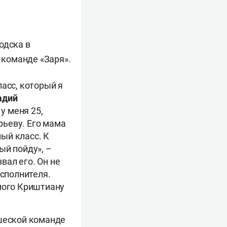
одска в
команде «Заря».
асс, который я
адий
 у меня 25,
рьеву. Его мама
ый класс. К
ый пойду», –
вал его. Он не
исполнителя.
амого Криштиану
ошеской команде