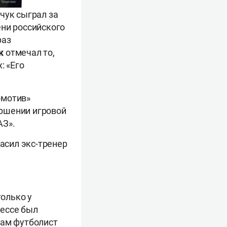
чук сыграл за
ени российского
раз
к
отмечал то,
: «Его
омотив»
ершении игровой
АЗ».
ласил экс-тренер
олько у
рессе был
сам футболист