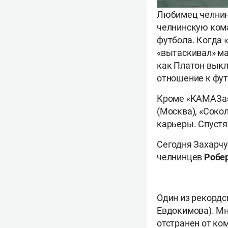
Любимец челнинс
челнинскую кома
футбола. Когда 
«вытаскивал» м
как Платон выкла
отношение к фут
Кроме «КАМАЗа» 
(Москва), «Соко
карьеры. Спустя
Сегодня Захарчу
челнинцев
Робе
Один из рекордс
Евдокимова). Мн
отстранен от ко