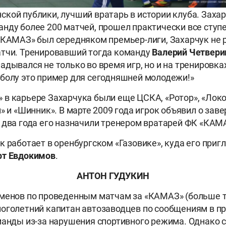
кой публики, лучший вратарь в истории клуба. Захар
нду более 200 матчей, прошел практически все ступ
«КАМАЗ» был середняком премьер-лиги, Захарчук не 
атчи. Тренировавший тогда команду
Валерий Четвери
дывался не только во время игр, но и на тренировках
болу это пример для сегодняшней молодежи!»
в карьере Захарчука были еще ЦСКА, «Ротор», «Лок
л» и «Шинник». В марте 2009 года игрок объявил о зав
 два года его назначили тренером вратарей ФК «КАМ
к работает в оренбургском «Газовике», куда его приг
рт Евдокимов
.
АНТОН ГУДУКИН
менов по проведенным матчам за «КАМАЗ» (больше т
оголетний капитан автозаводцев по сообщениям в п
манды из-за нарушения спортивного режима. Однако 