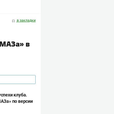
в закладки
АМАЗа» в
успехи клуба.
АЗа» по версии