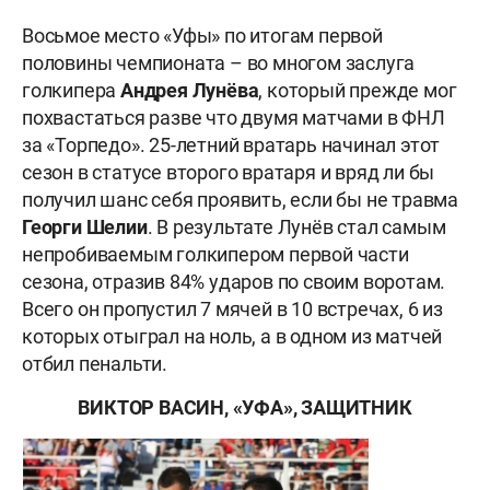
Восьмое место «Уфы» по итогам первой
половины чемпионата – во многом заслуга
голкипера
Андрея Лунёва
, который прежде мог
похвастаться разве что двумя матчами в ФНЛ
за «Торпедо». 25-летний вратарь начинал этот
сезон в статусе второго вратаря и вряд ли бы
получил шанс себя проявить, если бы не травма
Георги Шелии
. В результате Лунёв стал самым
непробиваемым голкипером первой части
сезона, отразив 84% ударов по своим воротам.
Всего он пропустил 7 мячей в 10 встречах, 6 из
которых отыграл на ноль, а в одном из матчей
отбил пенальти.
ВИКТОР ВАСИН,
«УФА»
,
ЗАЩИТНИК