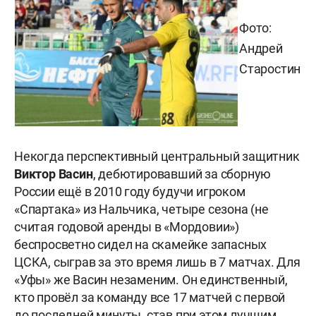
Фото:
Андрей
Старостин
Некогда перспективный центральный защитник
Виктор Васин
, дебютировавший за сборную
России ещё в 2010 году будучи игроком
«Спартака» из Нальчика, четыре сезона (не
считая годовой аренды в «Мордовии»)
беспросветно сидел на скамейке запасных
ЦСКА, сыграв за это время лишь в 7 матчах. Для
«Уфы» же Васин незаменим. Он единственный,
кто провёл за команду все 17 матчей с первой
до последней минуты, став при этом лучшим