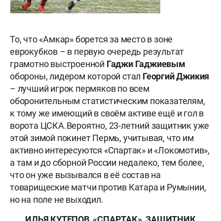
То, что «Амкар» борется за место в зоне
еврокубков – в первую очередь результат
грамотно выстроенной
Гаджи Гаджиевым
обороны, лидером которой стал
Георгий Джикия
– лучший игрок пермяков по всем
оборонительным статистическим показателям,
к тому же имеющий в своём активе ещё и гол в
ворота ЦСКА.
Вероятно, 23-летний защитник уже
этой зимой покинет Пермь, учитывая, что им
активно интересуются «Спартак» и «Локомотив»,
а там и до сборной России недалеко, тем более,
что он уже вызывался в её состав на
товарищеские матчи против Катара и Румынии,
но на поле не выходил.
ИЛЬЯ КУТЕПОВ, «СПАРТАК», ЗАЩИТНИК