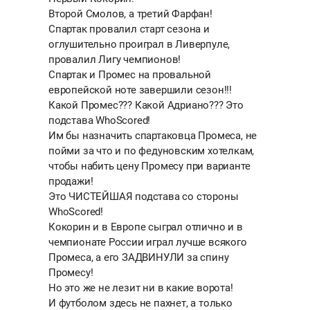
Второй Смолов, а третий Фарфан!
Спартак провалил старт сезона и
оглушительно проиграл в Ливерпуле,
провалил Лигу чемпионов!
Спартак и Промес на провальной
европейской ноте завершили сезон!!!
Какой Промес??? Какой Адриано??? Это
подстава WhoScored!
Им бы назначить спартаковца Промеса, не
пойми за что и по федуновским хотелкам,
чтобы набить цену Промесу при варианте
продажи!
Это ЧИСТЕЙШАЯ подстава со стороны
WhoScored!
Кокорин и в Европе сыграл отлично и в
чемпионате России играл лучше всякого
Промеса, а его ЗАДВИНУЛИ за спину
Промесу!
Но это же не лезит ни в какие ворота!
И футболом здесь не пахнет, а только