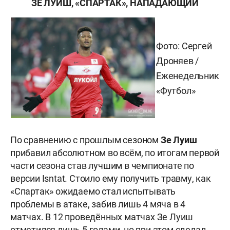
ЗЕ ЛУИШ, «СПАРТАК», НАПАДАЮЩИЙ
Фото:
Сергей
Дроняев /
Еженедельник
«Футбол»
По сравнению с прошлым сезоном
Зе Луиш
прибавил абсолютном во всём, по итогам первой
части сезона став лучшим в чемпионате по
версии Isntat. Стоило ему получить травму, как
«Спартак» ожидаемо стал испытывать
проблемы в атаке, забив лишь 4 мяча в 4
матчах. В 12 проведённых матчах Зе Луиш
отметился лишь 5 голами, но при этом сделал