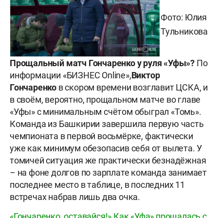
Фото: Юлия
Тульникова
Прощальный матч Гончаренко у руля «Уфы»?
По
информации «БИЗНЕС Online»,
Виктор
Гончаренко
в скором времени возглавит ЦСКА, и
в своём, вероятно, прощальном матче во главе
«Уфы» с минимальным счётом обыграл «Томь».
Команда из Башкирии завершила первую часть
чемпионата в первой восьмёрке, фактически
уже как минимум обезопасив себя от вылета. У
томичей ситуация же практически безнадёжная
– на фоне долгов по зарплате команда занимает
последнее место в таблице, в последних 11
встречах набрав лишь два очка.
«Гончаренко, оставайся!» Как «Уфа» прощалась с