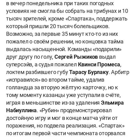
в вечер понедельника при таких погодных
условиях не смогла бы собрать на трибунах и 10
тысяч зрителей, кроме «Спартака», поддержать
который пришли 20 тысяч болельщиков.
Возможно, за первые 35 минут кто-то из них
пожалел о своём решении, но концовка тайма
выдалась насыщенной. Команды «подарили»
друг другу по голу,
Сергей Рыжиков
выдал
суперсэйв, а судья пожалел
Квинси Промеса
,
локтем разбившего губу
Тарасу Бурлаку
. Арбитр
«исправился» во втором тайме, удалив
голландца за вторую жёлтую карточку, но к
тому моменту казанцы уже уступали в счёте,
играя в меньшинстве из-за удаления
Эльмира
Набиуллина
. «Рубин» продемонстрировал
достойную игру и мог в конце матча уйти от
поражения, но подвела реализация. «Спартак»
по итогам первой части чемпионата оторвался