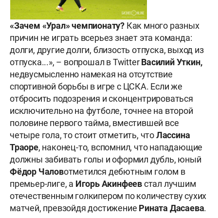
«Зачем «Урал» чемпионату?
Как много разных
причин не играть всерьез знает эта команда:
долги, другие долги, близость отпуска, выход из
отпуска...», – вопрошал в Twitter
Василий Уткин,
недвусмысленно намекая на отсутствие
спортивной борьбы в игре с ЦСКА. Если же
отбросить подозрения и сконцентрироваться
исключительно на футболе, точнее на второй
половине первого тайма, вместившей все
четыре гола, то стоит отметить, что
Лассина
Траоре
, наконец-то, вспомнил, что нападающие
должны забивать голы и оформил дубль, юный
Фёдор Чалов
отметился дебютным голом в
премьер-лиге, а
Игорь Акинфеев
стал лучшим
отечественным голкипером по количеству сухих
матчей, превзойдя достижение
Рината Дасаева
.