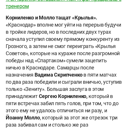
тренером
К
орниленко и Молло тащат «Крылья».
«Краснодар» вполне мог уйти на перерыв будучи
в тройке лидеров, но в последних двух турах
сначала уступил своему прямому конкуренту из
Грозного, а затем не смог переиграть «Крылья
Советов», которые на кураже после разгромной
победы над «Спартаком» сумели зацепить
ничью в Краснодаре. Самарцы после
назначения
Вадима Скрипченко
в пяти матчах
по два раза победили и сыграли вничью, уступив
только «Зениту». Большая заслуга в этом
принадлежит
Сергею Корниленко
,
который в
пяти встречах забил пять голов, при том, что до
этого ему не удалось отличиться ни разу, и
Йоанну Молло
, который за этот же отрезок три
раза забивал сам и столько же раз