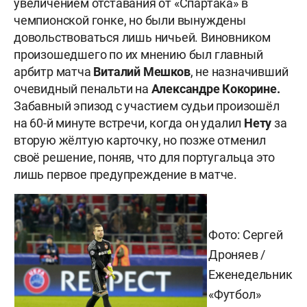
увеличением отставания от «Спартака» в
чемпионской гонке, но были вынуждены
довольствоваться лишь ничьей. Виновником
произошедшего по их мнению был главный
арбитр матча
Виталий Мешков
, не назначивший
очевидный пенальти на
Александре Кокорине.
Забавный эпизод с участием судьи произошёл
на 60-й минуте встречи, когда он удалил
Нету
за
вторую жёлтую карточку, но позже отменил
своё решение, поняв, что для португальца это
лишь первое предупреждение в матче.
Фото: Сергей
Дроняев /
Еженедельник
«Футбол»