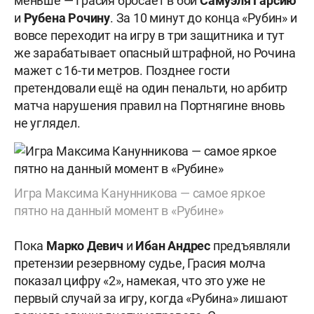
меньше — Грасия бросает в бой
Самуэля Гарсию
и
Рубена Рочину
. За 10 минут до конца «Рубин» и
вовсе переходит на игру в три защитника и тут
же зарабатывает опасный штрафной, но Рочина
мажет с 16-ти метров. Позднее гости
претендовали ещё на один пенальти, но арбитр
матча нарушения правил на Портнягине вновь
не углядел.
Игра Максима Канунникова — самое яркое
пятно на данный момент в «Рубине»
Пока
Марко Девич
и
Ибан Андрес
предъявляли
претензии резервному судье, Грасия молча
показал цифру «2», намекая, что это уже не
первый случай за игру, когда «Рубина» лишают