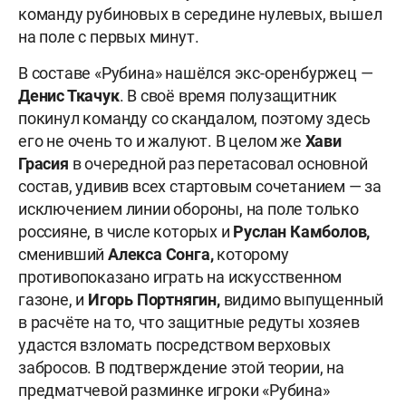
команду рубиновых в середине нулевых, вышел
на поле с первых минут.
В составе «Рубина» нашёлся экс-оренбуржец —
Денис Ткачук
. В своё время полузащитник
покинул команду со скандалом, поэтому здесь
его не очень то и жалуют. В целом же
Хави
Грасия
в очередной раз перетасовал основной
состав, удивив всех стартовым сочетанием — за
исключением линии обороны, на поле только
россияне, в числе которых и
Руслан Камболов,
сменивший
Алекса Сонга,
которому
противопоказано играть на искусственном
газоне, и
Игорь Портнягин,
видимо выпущенный
в расчёте на то, что защитные редуты хозяев
удастся взломать посредством верховых
забросов. В подтверждение этой теории, на
предматчевой разминке игроки «Рубина»