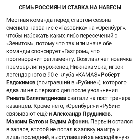
СЕМЬ РОССИЯН И СТАВКА НА НАВЕСЫ
Местная команда перед стартом сезона
сменила название с «Газовика» на «Оренбург»,
чтобы избежать каких-либо пересечений с
«Зенитом», потому что так или иначе обе
команды спонсирует «Газпром», что
противоречит регламенту. Возглавляет новичка
премьер-лиги уроженец Нижнекамска, игрок
легендарного в 90-е клуба «КАМАЗ»
Роберт
Евдокимов
(поигравший в «Рубине»), которого
едва ли не с первого дня после увольнения
Рината Билялетдинова
сватали на пост тренера
казанцев. Кроме него, «Оренбург» и «Рубин»
связывают ещё и
Александр Прудников,
Максим Батов
и
Вадим Афонин.
Первый остался
в запасе, второй не попал в заявку на игру и
лишь последний, выступавший за молодёжную