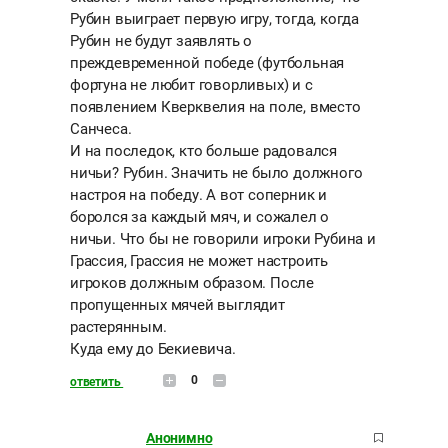
Рубин выиграет первую игру, тогда, когда
Рубин не будут заявлять о
преждевременной победе (футбольная
фортуна не любит говорливых) и с
появлением Кверквелия на поле, вместо
Санчеса.
И на последок, кто больше радовался
ничьи? Рубин. Значить не было должного
настроя на победу. А вот соперник и
боролся за каждый мяч, и сожалел о
ничьи. Что бы не говорили игроки Рубина и
Грассия, Грассия не может настроить
игроков должным образом. После
пропущенных мячей выглядит
растерянным.
Куда ему до Бекиевича.
0
ответить
Анонимно