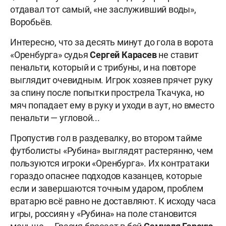
отдавал тот самый, «не заслуживший воды»,
Воробьёв.
Интересно, что за десять минут до гола в ворота
«Оренбурга» судья
Сергей Карасев
не ставит
пенальти, который и с трибуны, и на повторе
выглядит очевидным. Игрок хозяев прячет руку
за спину после попытки прострела Ткачука, но
мяч попадает ему в руку и уходи в аут, но вместо
пенальти — угловой...
Пропустив гол в раздевалку, во втором тайме
футболисты «Рубина» выглядят растерянно, чем
пользуются игроки «Оренбурга». Их контратаки
гораздо опаснее подходов казанцев, которые
если и завершаются точным ударом, проблем
вратарю всё равно не доставляют. К исходу часа
игры, россиян у «Рубина» на поле становится