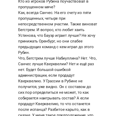
Кто из игроков Рубина поучаствовал в
пропущенном мяче?
Как, всегда Санчес. На его счету из пяти
пропущенных, четыре при
непосредственном участии. Также виноват
Бегстрем. И вопрос, кто любит хаить
Устинова, что Бауэр играет лучше? Не хочу
принижать Оренбург, но они слабее
предыдущих команд с кем играл до этого
Рубин.
Что, Бегстрем лучше Набиуллина? Нет. Что,
Санчес лучше Кверквелии? Нет и ещё раз
нет. Будет большой ошибкой
администрации, если продадут
Кверквелию. У Грассии в Рубине не
получится, уже видно. Он с составом до
сих пор определиться не может, то как
собирается наигрывать состав? А если
продадут Кверквелию, то что останется
после испанца? Разбитое карыто, как в
сказке. У меня такое предположение, что