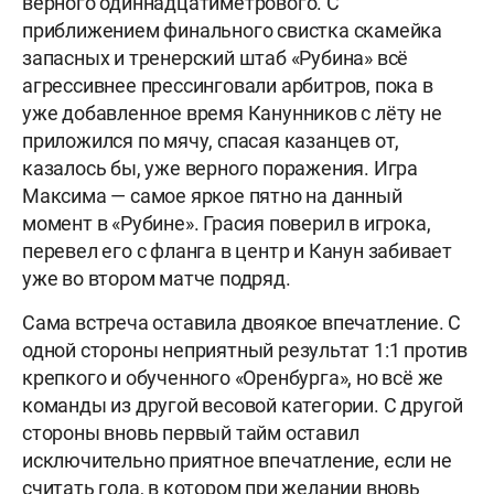
верного одиннадцатиметрового. С
приближением финального свистка скамейка
запасных и тренерский штаб «Рубина» всё
агрессивнее прессинговали арбитров, пока в
уже добавленное время Канунников с лёту не
приложился по мячу, спасая казанцев от,
казалось бы, уже верного поражения. Игра
Максима — самое яркое пятно на данный
момент в «Рубине». Грасия поверил в игрока,
перевел его с фланга в центр и Канун забивает
уже во втором матче подряд.
Сама встреча оставила двоякое впечатление. С
одной стороны неприятный результат 1:1 против
крепкого и обученного «Оренбурга», но всё же
команды из другой весовой категории. С другой
стороны вновь первый тайм оставил
исключительно приятное впечатление, если не
считать гола, в котором при желании вновь